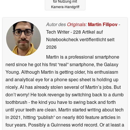
für Nutzung mit
Kamera-Handgriff
eignen
05.02.2026
Autor des
Originals
:
Martin Filipov
-
Tech Writer
- 228 Artikel auf
Notebookcheck veröffentlicht
seit
2026
Martin is a professional smartphone
nerd since he got his first “real” smartphone, the Galaxy
Young. Although Martin is getting older, his enthusiasm
and analytical eye for a phone spec sheet is holding up
nicely. AI has already stolen several of Martin’s jobs. But
don’t worry! He took revenge by switching back to a dumb
toothbrush - the kind you have to swing back and forth
until your teeth are clean. Martin started writing about tech
in 2021, hitting “publish” on nearly 800 feature articles in
four years. Possibly a Guinness world record. Or at least a