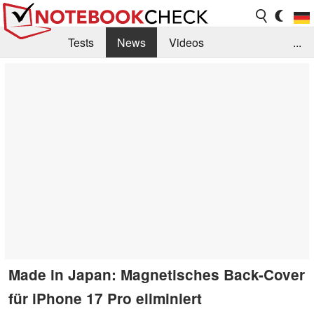
Tests
News
Videos
...
Benchmarks & Tech
Externe Tests
Kaufberatung
Deals
Suche
Jobs
Forum
Made in Japan: Magnetisches Back-Cover
für iPhone 17 Pro eliminiert