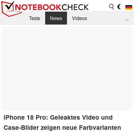
Tests
News
Videos
...
Benchmarks & Tech
Externe Tests
Kaufberatung
Deals
Suche
Jobs
Forum
iPhone 18 Pro: Geleaktes Video und
Case-Bilder zeigen neue Farbvarianten