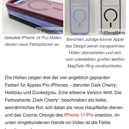
ⓘ iPhoneMania
ⓘ iPhoneMania
Geleakte iPhone 18 Pro-Hüllen
Berichten zufolge könnte Apple
deuten neue Farboptionen an.
das Design seiner transparenten
Hüllen überarbeiten und sich
vom unbeliebten großen weißen
MagSafe-Ring verabschieden.
Die Hüllen zeigen drei der vier angeblich geplanten
Farben für Apples Pro-iPhones – darunter Dark Cherry,
Hellblau und Dunkelgrau. Eine silberne Version fehlt. Die
Farbvariante „Dark Cherry“, beschrieben als tiefes,
weinähnliches Rot, soll dabei als neue Hauptfarbe dienen
und das Cosmic Orange des
iPhone 17 Pro
ersetzen. Im
unten eingebundenen Hands-on-Video ist die Farbe