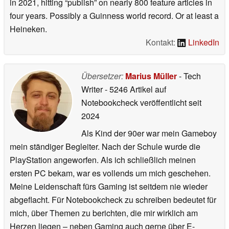
in 2021, hitting “publish” on nearly 800 feature articles in
four years. Possibly a Guinness world record. Or at least a
Heineken.
Kontakt:
LinkedIn
Übersetzer:
Marius Müller
- Tech
Writer
- 5246 Artikel auf
Notebookcheck veröffentlicht
seit
2024
Als Kind der 90er war mein Gameboy
mein ständiger Begleiter. Nach der Schule wurde die
PlayStation angeworfen. Als ich schließlich meinen
ersten PC bekam, war es vollends um mich geschehen.
Meine Leidenschaft fürs Gaming ist seitdem nie wieder
abgeflacht. Für Notebookcheck zu schreiben bedeutet für
mich, über Themen zu berichten, die mir wirklich am
Herzen liegen – neben Gaming auch gerne über E-