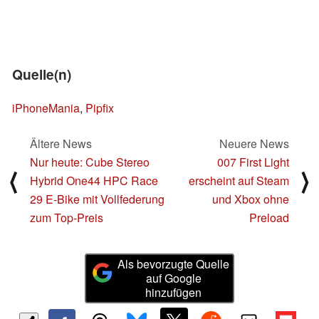
Quelle(n)
iPhoneMania
,
Pipfix
Ältere News
Neuere News
Nur heute: Cube Stereo
007 First Light
⟨
⟩
Hybrid One44 HPC Race
erscheint auf Steam
29 E-Bike mit Vollfederung
und Xbox ohne
zum Top-Preis
Preload
Als bevorzugte Quelle
auf Google
hinzufügen