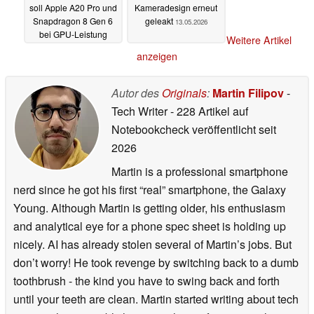
soll Apple A20 Pro und
Kameradesign erneut
Snapdragon 8 Gen 6
geleakt
13.05.2026
bei GPU-Leistung
Weitere Artikel
schlagen
14.05.2026
anzeigen
Autor des
Originals
:
Martin Filipov
-
Tech Writer
- 228 Artikel auf
Notebookcheck veröffentlicht
seit
2026
Martin is a professional smartphone
nerd since he got his first “real” smartphone, the Galaxy
Young. Although Martin is getting older, his enthusiasm
and analytical eye for a phone spec sheet is holding up
nicely. AI has already stolen several of Martin’s jobs. But
don’t worry! He took revenge by switching back to a dumb
toothbrush - the kind you have to swing back and forth
until your teeth are clean. Martin started writing about tech