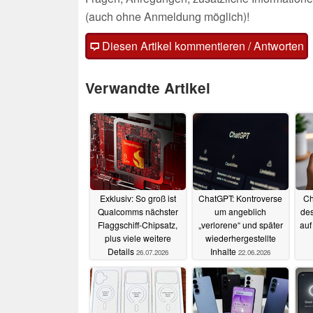
(auch ohne Anmeldung möglich)!
Diesen Artikel kommentieren / Antworten
Verwandte Artikel
Exklusiv: So groß ist
ChatGPT: Kontroverse
Ch
Qualcomms nächster
um angeblich
des
Flaggschiff-Chipsatz,
„verlorene“ und später
auf
plus viele weitere
wiederhergestellte
Details
Inhalte
26.07.2026
22.06.2026