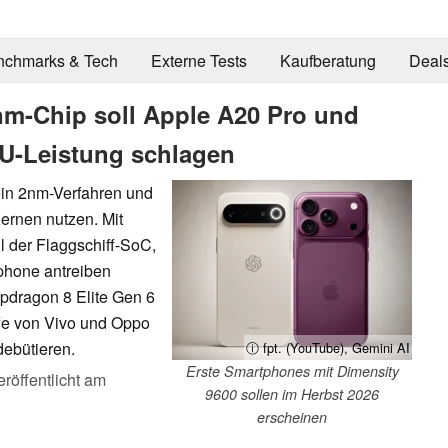
nchmarks & Tech
Externe Tests
Kaufberatung
Deal
m-Chip soll Apple A20 Pro und
U-Leistung schlagen
in 2nm-Verfahren und
ernen nutzen. Mit
l der Flaggschiff-SoC,
phone antreiben
dragon 8 Elite Gen 6
ffe von Vivo und Oppo
debütieren.
ⓘ fpt. (YouTube), Gemini AI
Erste Smartphones mit Dimensity
eröffentlicht am
9600 sollen im Herbst 2026
erscheinen