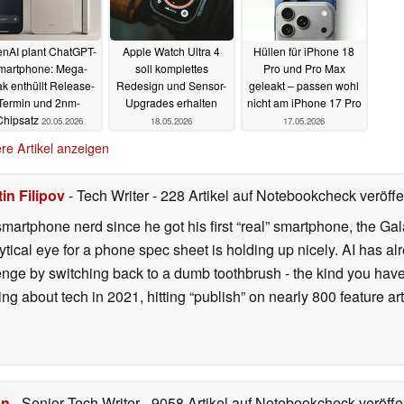
nAI plant ChatGPT-
Apple Watch Ultra 4
Hüllen für iPhone 18
martphone: Mega-
soll komplettes
Pro und Pro Max
k enthüllt Release-
Redesign und Sensor-
geleakt – passen wohl
Termin und 2nm-
Upgrades erhalten
nicht am iPhone 17 Pro
Chipsatz
20.05.2026
18.05.2026
17.05.2026
re Artikel anzeigen
in Filipov
- Tech Writer
- 228 Artikel auf Notebookcheck veröffe
smartphone nerd since he got his first “real” smartphone, the Gal
ical eye for a phone spec sheet is holding up nicely. AI has alr
enge by switching back to a dumb toothbrush - the kind you have 
ting about tech in 2021, hitting “publish” on nearly 800 feature a
hn
- Senior Tech Writer
- 9058 Artikel auf Notebookcheck veröffen