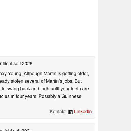
ntlicht
seit 2026
axy Young. Although Martin is getting older,
eady stolen several of Martin’s jobs. But
to swing back and forth until your teeth are
rticles in four years. Possibly a Guinness
Kontakt:
LinkedIn
tlicht
seit 2021