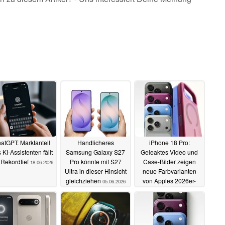
atGPT: Marktanteil
Handlicheres
iPhone 18 Pro:
 KI-Assistenten fällt
Samsung Galaxy S27
Geleaktes Video und
 Rekordtief
Pro könnte mit S27
Case-Bilder zeigen
18.06.2026
Ultra in dieser Hinsicht
neue Farbvarianten
gleichziehen
von Apples 2026er-
05.06.2026
Flaggschiffen
25.05.2026