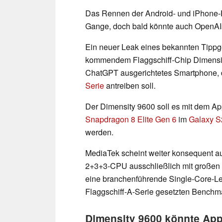
Das Rennen der Android- und iPhone-F
Gange, doch bald könnte auch OpenA
Ein neuer Leak eines bekannten Tippge
kommendem Flaggschiff-Chip Dimensity 
ChatGPT ausgerichtetes Smartphone,
Serie
antreiben soll.
Der Dimensity 9600 soll es mit dem A
Snapdragon 8 Elite Gen 6
im
Galaxy S
werden.
MediaTek scheint weiter konsequent auf
2+3+3-CPU ausschließlich mit großen K
eine branchenführende Single-Core-Le
Flaggschiff-A-Serie gesetzten Benchmar
Dimensity 9600 könnte App