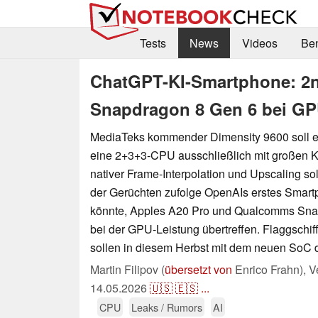
Tests
News
Videos
Be
ChatGPT-KI-Smartphone: 2n
Snapdragon 8 Gen 6 bei GP
MediaTeks kommender Dimensity 9600 soll e
eine 2+3+3-CPU ausschließlich mit großen K
nativer Frame-Interpolation und Upscaling sol
der Gerüchten zufolge OpenAIs erstes Smart
könnte, Apples A20 Pro und Qualcomms Snap
bei der GPU-Leistung übertreffen. Flaggschi
sollen in diesem Herbst mit dem neuen SoC 
Martin Filipov (
übersetzt von
Enrico Frahn),
V
14.05.2026
🇺🇸
🇪🇸
...
CPU
Leaks / Rumors
AI