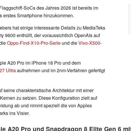
laggschiff-SoCs des Jahres 2026 ist bereits im
Is erstes Smartphone hinzukommen.
bers hat einige interessante Details zu MediaTeks
9600 enthüllt, der voraussichtlich OpenAIs auf
 die
Oppo-Find-X10-Pro-Serie
und die
Vivo-X500-
pple A20 Pro im iPhone 18 Pro und dem
27 Ultra
aufnehmen und im 2nm-Verfahren gefertigt
 seine charakteristische Architektur mit einer
ernen zu setzen. Diese Konfiguration zielt auf
istung ab und nimmt speziell die von Apples
ks ins Visier.
le A20 Pro und Snapdragon 8 Elite Gen 6 mi