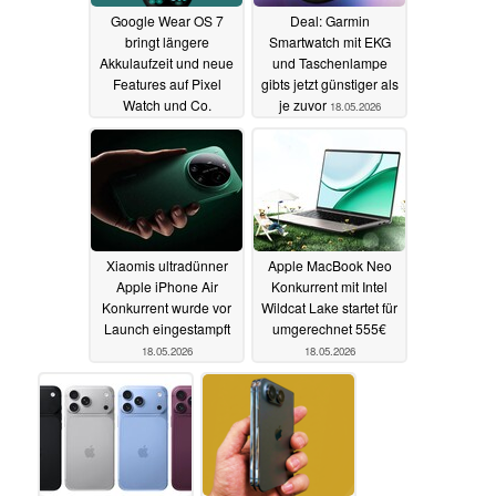
Google Wear OS 7
Deal: Garmin
bringt längere
Smartwatch mit EKG
Akkulaufzeit und neue
und Taschenlampe
Features auf Pixel
gibts jetzt günstiger als
Watch und Co.
je zuvor
18.05.2026
19.05.2026
Xiaomis ultradünner
Apple MacBook Neo
Apple iPhone Air
Konkurrent mit Intel
Konkurrent wurde vor
Wildcat Lake startet für
Launch eingestampft
umgerechnet 555€
18.05.2026
18.05.2026