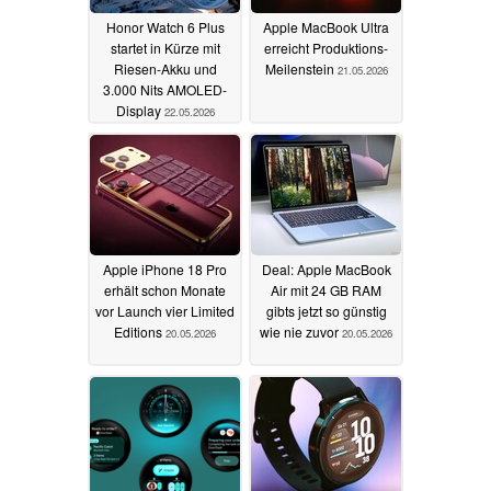
Honor Watch 6 Plus
Apple MacBook Ultra
startet in Kürze mit
erreicht Produktions-
Riesen-Akku und
Meilenstein
21.05.2026
3.000 Nits AMOLED-
Display
22.05.2026
Apple iPhone 18 Pro
Deal: Apple MacBook
erhält schon Monate
Air mit 24 GB RAM
vor Launch vier Limited
gibts jetzt so günstig
Editions
wie nie zuvor
20.05.2026
20.05.2026