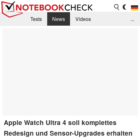
Tests
News
Videos
...
Benchmarks & Tech
Externe Tests
Kaufberatung
Deals
Suche
Jobs
Forum
Apple Watch Ultra 4 soll komplettes
Redesign und Sensor-Upgrades erhalten