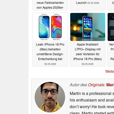
neue Farbvarianten
Launch
U
23.05.2026
von Apples 2026er-
Flaggschiffen
25.05.2026
Leak: iPhone 18 Pro
Apple finalisiert
Ver
(Max) behalten
LTPO+-Display mit
Pr
umstrittene Design-
zwei Vorteilen für
Entscheidung bei
iPhone 18 Pro (Max)
Re
06.05.2026
06.05.2026
Weite
Autor des
Originals
:
Mart
Martin is a professional 
his enthusiasm and analyt
don’t worry! He took rev
clean. Martin started wri