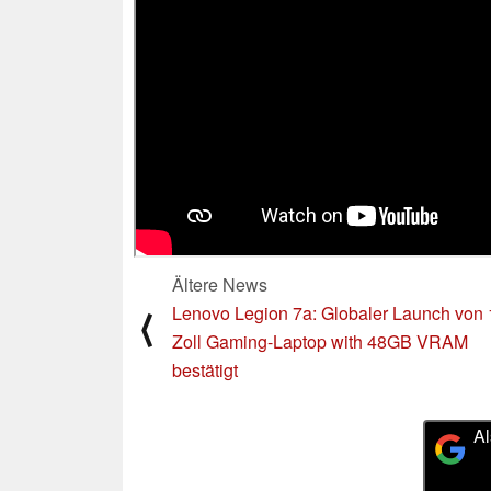
Ältere News
Lenovo Legion 7a: Globaler Launch von 
⟨
Zoll Gaming-Laptop with 48GB VRAM
bestätigt
Al