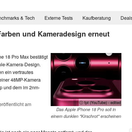
nchmarks & Tech
Externe Tests
Kaufberatung
Deal
 Farben und Kameradesign erneut
e 18 Pro Max bestätigt
iple-Kamera-Design.
n ein vertrautes
e einer 48MP-Kamera
pp und dem im 2nm-
ⓘ fpt (YouTube) - edited
eröffentlicht am
Das Apple iPhone 18 Pro soll in
einem dunklen "Kirschrot" erscheinen