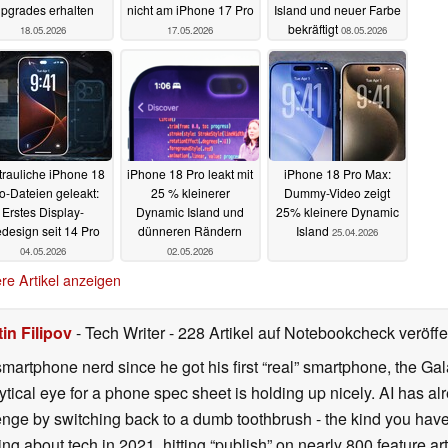
pgrades erhalten
nicht am iPhone 17 Pro
Island und neuer Farbe
bekräftigt
18.05.2026
17.05.2026
08.05.2026
trauliche iPhone 18
iPhone 18 Pro leakt mit
iPhone 18 Pro Max:
o-Dateien geleakt:
25 % kleinerer
Dummy-Video zeigt
Erstes Display-
Dynamic Island und
25% kleinere Dynamic
design seit 14 Pro
dünneren Rändern
Island
25.04.2026
04.05.2026
02.05.2026
re Artikel anzeigen
in Filipov
- Tech Writer
- 228 Artikel auf Notebookcheck veröffe
smartphone nerd since he got his first “real” smartphone, the Gal
ical eye for a phone spec sheet is holding up nicely. AI has alr
enge by switching back to a dumb toothbrush - the kind you have 
ting about tech in 2021, hitting “publish” on nearly 800 feature a