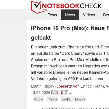
Tests
News
Videos
Be
iPhone 18 Pro (Max): Neue
geleakt
Ein neuer Leak zum iPhone 18 Pro und iPhon
erneut die Farbe "Dark Cherry" sowie das Tr
Apples neue Pro- und Pro-Max-Modelle dürfte
Design mit wichtigen internen Upgrades wi
mit variabler Blende, einer neuen Kamera-A
Verfahren gefertigten A20 Pro kombinieren.
Martin Filipov (
übersetzt von
Enrico Frahn),
V
13.05.2026
🇺🇸
🇪🇸
...
Apple
iPhone
Leaks / Rumors