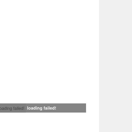
loading failed!
loading failed!