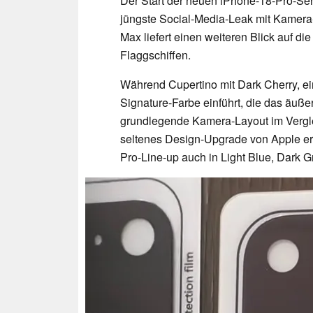
Der Start der neuen iPhone-18-Pro-Seri
jüngste Social-Media-Leak mit Kamera
Max liefert einen weiteren Blick auf d
Flaggschiffen.
Während Cupertino mit Dark Cherry, ei
Signature-Farbe einführt, die das äußer
grundlegende Kamera-Layout im Vergl
seltenes Design-Upgrade von Apple erh
Pro-Line-up auch in Light Blue, Dark G