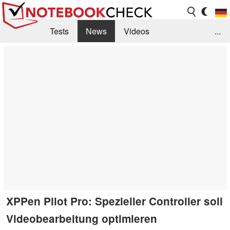
Tests
News
Videos
...
Benchmarks & Tech
Externe Tests
Kaufberatung
Deals
Suche
Jobs
Forum
XPPen Pilot Pro: Spezieller Controller soll
Videobearbeitung optimieren