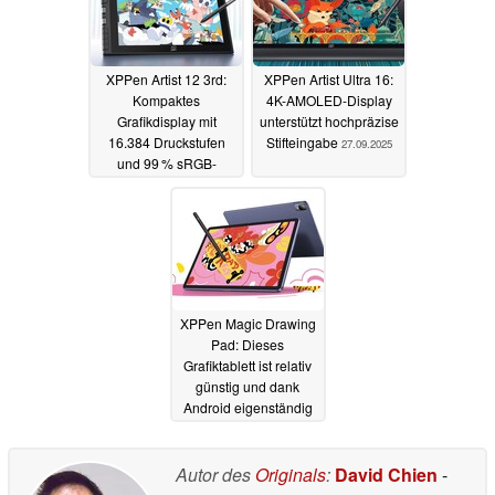
XPPen Artist 12 3rd:
XPPen Artist Ultra 16:
Kompaktes
4K-AMOLED-Display
Grafikdisplay mit
unterstützt hochpräzise
16.384 Druckstufen
Stifteingabe
27.09.2025
und 99 % sRGB-
Abdeckung für
200 Euro
21.10.2025
XPPen Magic Drawing
Pad: Dieses
Grafiktablett ist relativ
günstig und dank
Android eigenständig
nutzbar - und bringt
16.384 Druckstufen mit
Autor des
Originals
:
David Chien
-
22.01.2024