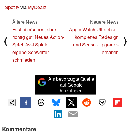
Spotify
via
MyDealz
Ältere News
Neuere News
Fast übersehen, aber
Apple Watch Ultra 4 soll
richtig gut: Neues Action-
komplettes Redesign
⟨
⟩
Spiel lässt Spieler
und Sensor-Upgrades
eigene Schwerter
erhalten
schmieden
Als bevorzugte Quelle
auf Google
hinzufügen
Kommentare