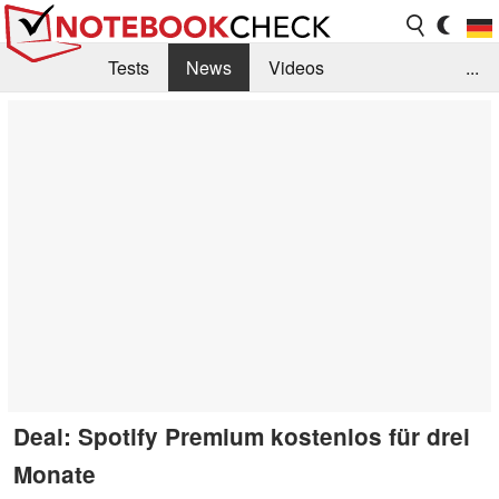
Tests
News
Videos
...
Benchmarks & Tech
Externe Tests
Kaufberatung
Deals
Suche
Jobs
Forum
Deal: Spotify Premium kostenlos für drei
Monate