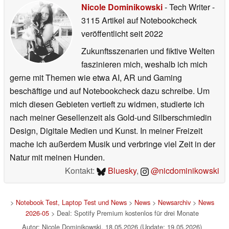
Nicole Dominikowski
- Tech Writer
-
3115 Artikel auf Notebookcheck
veröffentlicht
seit 2022
Zukunftsszenarien und fiktive Welten
faszinieren mich, weshalb ich mich
gerne mit Themen wie etwa AI, AR und Gaming
beschäftige und auf Notebookcheck dazu schreibe. Um
mich diesen Gebieten vertieft zu widmen, studierte ich
nach meiner Gesellenzeit als Gold-und Silberschmiedin
Design, Digitale Medien und Kunst. In meiner Freizeit
mache ich außerdem Musik und verbringe viel Zeit in der
Natur mit meinen Hunden.
Kontakt:
Bluesky
,
@nicdominikowski
>
Notebook Test, Laptop Test und News
>
News
>
Newsarchiv
>
News
2026-05
> Deal: Spotify Premium kostenlos für drei Monate
Autor: Nicole Dominikowski, 18.05.2026 (Update: 19.05.2026)