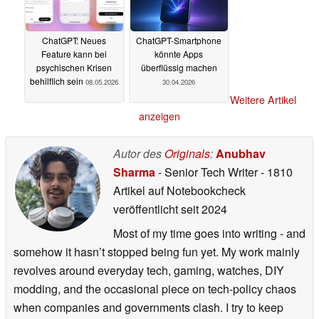
ChatGPT: Neues
ChatGPT-Smartphone
Feature kann bei
könnte Apps
psychischen Krisen
überflüssig machen
behilflich sein
08.05.2026
30.04.2026
Weitere Artikel
anzeigen
Autor des
Originals
:
Anubhav
Sharma
- Senior Tech Writer
- 1810
Artikel auf Notebookcheck
veröffentlicht
seit 2024
Most of my time goes into writing - and
somehow it hasn’t stopped being fun yet. My work mainly
revolves around everyday tech, gaming, watches, DIY
modding, and the occasional piece on tech-policy chaos
when companies and governments clash. I try to keep