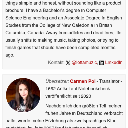
things simple and honest, without sounding like a product
brochure. I have a Bachelor’s degree in Computer
Science Engineering and an Associate Degree in English
Studies from the College of New Caledonia in British
Columbia, Canada. Away from articles and deadlines, life
usually shifts to making music, taking photos, or trying to
finish games that should have been completed months
ago.
Kontakt:
@lottamuzic
,
LinkedIn
Übersetzer:
Carmen Pol
- Translator
-
1662 Artikel auf Notebookcheck
veröffentlicht
seit 2023
Nachdem ich den größten Teil meiner
frühen Jahre in Deutschland verbracht
hatte, wurde meine Erziehung als zweisprachiges Kind
erleichtert. Im Jahr 2007 fand ich mich wöchentlich