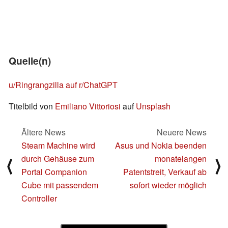
Quelle(n)
u/Ringrangzilla auf r/ChatGPT
Titelbild von
Emiliano Vittoriosi
auf
Unsplash
Ältere News
Neuere News
Steam Machine wird
Asus und Nokia beenden
durch Gehäuse zum
monatelangen
⟨
⟩
Portal Companion
Patentstreit, Verkauf ab
Cube mit passendem
sofort wieder möglich
Controller