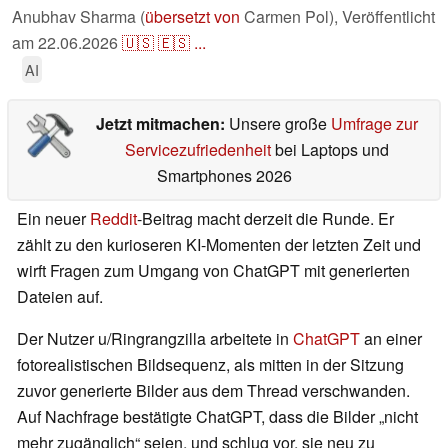
Anubhav Sharma (
übersetzt von
Carmen Pol),
Veröffentlicht
am
22.06.2026
🇺🇸
🇪🇸
...
AI
Jetzt mitmachen:
Unsere große
Umfrage zur
Servicezufriedenheit
bei Laptops und
Smartphones 2026
Ein neuer
Reddit
-Beitrag macht derzeit die Runde. Er
zählt zu den kurioseren KI-Momenten der letzten Zeit und
wirft Fragen zum Umgang von ChatGPT mit generierten
Dateien auf.
Der Nutzer u/Ringrangzilla arbeitete in
ChatGPT
an einer
fotorealistischen Bildsequenz, als mitten in der Sitzung
zuvor generierte Bilder aus dem Thread verschwanden.
Auf Nachfrage bestätigte ChatGPT, dass die Bilder „nicht
mehr zugänglich“ seien, und schlug vor, sie neu zu