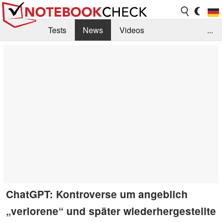
Tests
News
Videos
...
Benchmarks & Tech
Externe Tests
Kaufberatung
Deals
Suche
Jobs
Forum
ChatGPT: Kontroverse um angeblich
„verlorene“ und später wiederhergestellte