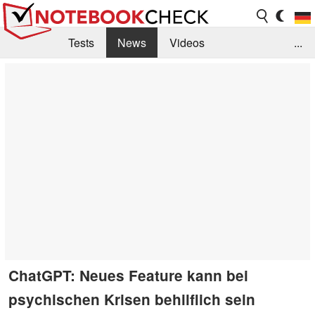
Tests
News
Videos
...
Benchmarks & Tech
Externe Tests
Kaufberatung
Deals
Suche
Jobs
Forum
ChatGPT: Neues Feature kann bei
psychischen Krisen behilflich sein