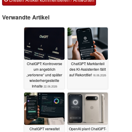
Verwandte Artikel
ChatGPT: Kontroverse
ChatGPT: Marktanteil
um angeblich
des KI-Assistenten fällt
„verlorene“ und später
auf Rekordtief
18.06.2026
wiederhergestellte
Inhalte
22.06.2026
ChatGPT verwaltet
OpenAI plant ChatGPT-