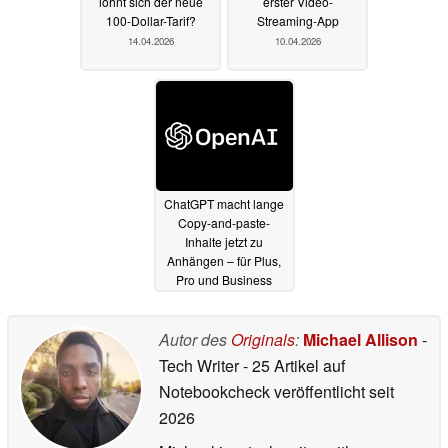
lohnt sich der neue
erster Video-
100-Dollar-Tarif?
Streaming-App
14.04.2026
10.04.2026
ChatGPT macht lange
Copy-and-paste-
Inhalte jetzt zu
Anhängen – für Plus,
Pro und Business
26.03.2026
Autor des
Originals
:
Michael Allison
-
Tech Writer
- 25 Artikel auf
Notebookcheck veröffentlicht
seit
2026