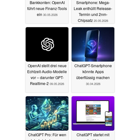
Bankkonten: OpenAI
Smartphone: Mega-
führt neue Finanz-Tools
Leak enthüllt Release-
ein
Termin und 2nm-
30.05.2026
Chipsatz
20.05.2026
OpenAI stellt drei neue
ChatGPT-Smartphone
Echtzeit-Audio-Modelle
könnte Apps
vor – darunter GPT-
überflüssig machen
Realtime-2
09.05.2026
30.04.2026
ChatGPT Pro: Für wen
ChatGPT startet mit