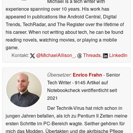
Michael is a tech writer with
experience spanning over 10 years. His work has
appeared in publications like Android Central, Digital
Trends, TechRadar, and The Register over the lifetime of
his career. When not writing about tech, he can be found
reading novels, watching movies, or playing a mobile
game.
Kontakt:
@MichaelAllison_
,
Threads
,
LinkedIn
Übersetzer:
Enrico Frahn
- Senior
Tech Writer
- 9145 Artikel auf
Notebookcheck veröffentlicht
seit
2021
Der Technik-Virus hat mich schon in
jungen Jahren befallen, als ich zu Pentium II Zeiten meine
ersten Schritte im PC-Bereich wagte. Seither gehören für
mich das Modden, Übertakten und die akribische Pflege