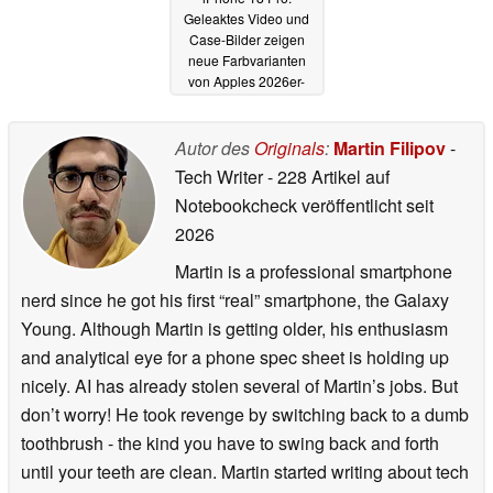
Geleaktes Video und
Case-Bilder zeigen
neue Farbvarianten
von Apples 2026er-
Flaggschiffen
25.05.2026
Autor des
Originals
:
Martin Filipov
-
Tech Writer
- 228 Artikel auf
Notebookcheck veröffentlicht
seit
2026
Martin is a professional smartphone
nerd since he got his first “real” smartphone, the Galaxy
Young. Although Martin is getting older, his enthusiasm
and analytical eye for a phone spec sheet is holding up
nicely. AI has already stolen several of Martin’s jobs. But
don’t worry! He took revenge by switching back to a dumb
toothbrush - the kind you have to swing back and forth
until your teeth are clean. Martin started writing about tech