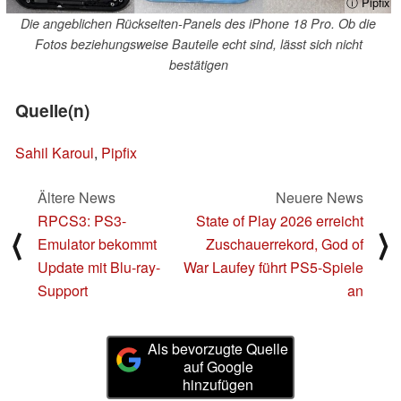
ⓘ Pipfix
Die angeblichen Rückseiten-Panels des iPhone 18 Pro. Ob die
Fotos beziehungsweise Bauteile echt sind, lässt sich nicht
bestätigen
Quelle(n)
Sahil Karoul
,
Pipfix
Ältere News
Neuere News
RPCS3: PS3-
State of Play 2026 erreicht
⟨
⟩
Emulator bekommt
Zuschauerrekord, God of
Update mit Blu-ray-
War Laufey führt PS5-Spiele
Support
an
Als bevorzugte Quelle
auf Google
hinzufügen