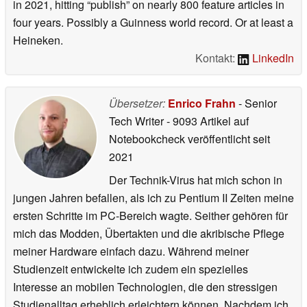
in 2021, hitting “publish” on nearly 800 feature articles in
four years. Possibly a Guinness world record. Or at least a
Heineken.
Kontakt:
LinkedIn
Übersetzer:
Enrico Frahn
- Senior
Tech Writer
- 9093 Artikel auf
Notebookcheck veröffentlicht
seit
2021
Der Technik-Virus hat mich schon in
jungen Jahren befallen, als ich zu Pentium II Zeiten meine
ersten Schritte im PC-Bereich wagte. Seither gehören für
mich das Modden, Übertakten und die akribische Pflege
meiner Hardware einfach dazu. Während meiner
Studienzeit entwickelte ich zudem ein spezielles
Interesse an mobilen Technologien, die den stressigen
Studienalltag erheblich erleichtern können. Nachdem ich