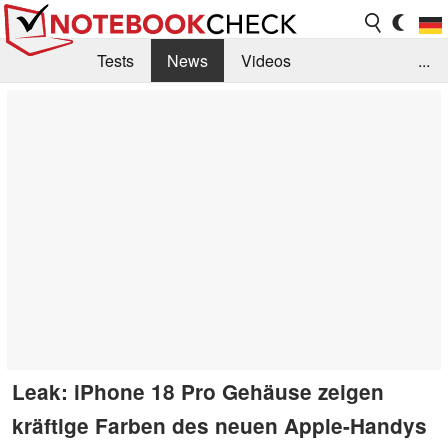
Tests
News
Videos
...
Benchmarks & Tech
Externe Tests
Kaufberatung
Deals
Suche
Jobs
Forum
Leak: iPhone 18 Pro Gehäuse zeigen
kräftige Farben des neuen Apple-Handys