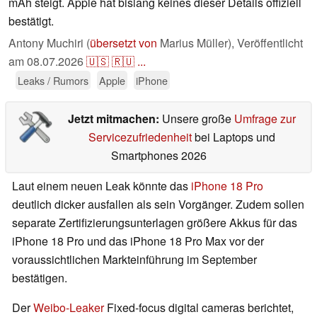
mAh steigt. Apple hat bislang keines dieser Details offiziell
bestätigt.
Antony Muchiri (
übersetzt von
Marius Müller),
Veröffentlicht
am
08.07.2026
🇺🇸
🇷🇺
...
Leaks / Rumors
Apple
iPhone
Jetzt mitmachen:
Unsere große
Umfrage zur
Servicezufriedenheit
bei Laptops und
Smartphones 2026
Laut einem neuen Leak könnte das
iPhone 18 Pro
deutlich dicker ausfallen als sein Vorgänger. Zudem sollen
separate Zertifizierungsunterlagen größere Akkus für das
iPhone 18 Pro und das iPhone 18 Pro Max vor der
voraussichtlichen Markteinführung im September
bestätigen.
Der
Weibo-Leaker
Fixed-focus digital cameras berichtet,