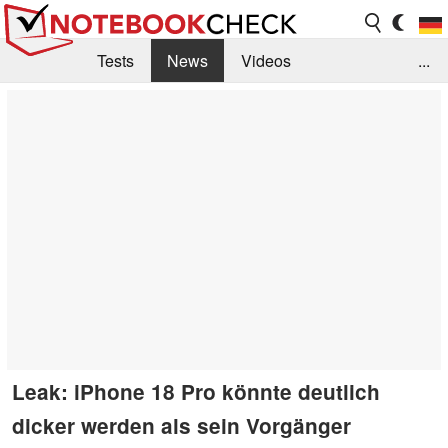
Tests
News
Videos
...
Benchmarks & Tech
Externe Tests
Kaufberatung
Deals
Suche
Jobs
Forum
Leak: iPhone 18 Pro könnte deutlich
dicker werden als sein Vorgänger