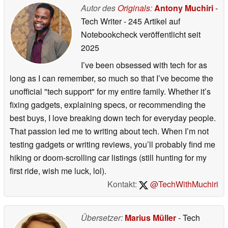
Autor des
Originals
:
Antony Muchiri
-
Tech Writer
- 245 Artikel auf
Notebookcheck veröffentlicht
seit
2025
I’ve been obsessed with tech for as
long as I can remember, so much so that I’ve become the
unofficial "tech support" for my entire family. Whether it’s
fixing gadgets, explaining specs, or recommending the
best buys, I love breaking down tech for everyday people.
That passion led me to writing about tech. When I’m not
testing gadgets or writing reviews, you’ll probably find me
hiking or doom-scrolling car listings (still hunting for my
first ride, wish me luck, lol).
Kontakt:
@TechWithMuchiri
Übersetzer:
Marius Müller
- Tech