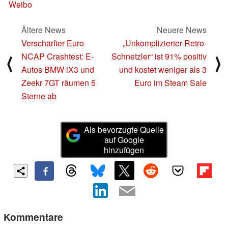
Weibo
Ältere News
Neuere News
Verschärfter Euro
„Unkomplizierter Retro-
NCAP Crashtest: E-
Schnetzler“ ist 91% positiv
⟨
⟩
Autos BMW iX3 und
und kostet weniger als 3
Zeekr 7GT räumen 5
Euro im Steam Sale
Sterne ab
Als bevorzugte Quelle
auf Google
hinzufügen
Kommentare