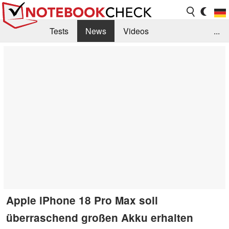
Tests
News
Videos
...
Benchmarks & Tech
Externe Tests
Kaufberatung
Deals
Suche
Jobs
Forum
Apple iPhone 18 Pro Max soll
überraschend großen Akku erhalten