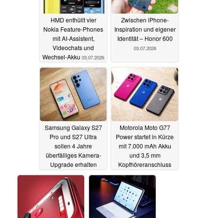
HMD enthüllt vier
Zwischen iPhone-
Nokia Feature-Phones
Inspiration und eigener
mit AI-Assistent,
Identität – Honor 600
Videochats und
03.07.2026
Wechsel-Akku
03.07.2026
Samsung Galaxy S27
Motorola Moto G77
Pro und S27 Ultra
Power startet in Kürze
sollen 4 Jahre
mit 7.000 mAh Akku
überfälliges Kamera-
und 3,5 mm
Upgrade erhalten
Kopfhöreranschluss
02.07.2026
02.07.2026