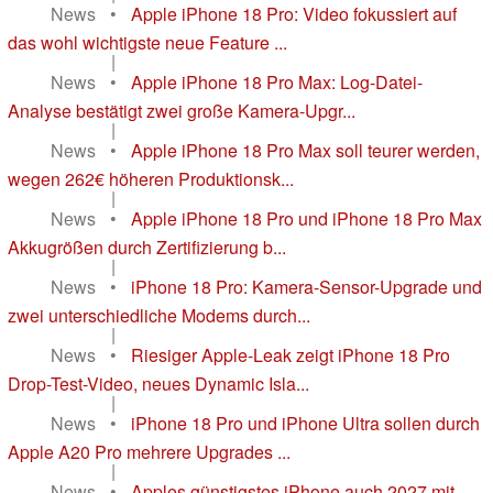
News
•
Apple iPhone 18 Pro: Video fokussiert auf
das wohl wichtigste neue Feature ...
|
News
•
Apple iPhone 18 Pro Max: Log-Datei-
Analyse bestätigt zwei große Kamera-Upgr...
|
News
•
Apple iPhone 18 Pro Max soll teurer werden,
wegen 262€ höheren Produktionsk...
|
News
•
Apple iPhone 18 Pro und iPhone 18 Pro Max
Akkugrößen durch Zertifizierung b...
|
News
•
iPhone 18 Pro: Kamera-Sensor-Upgrade und
zwei unterschiedliche Modems durch...
|
News
•
Riesiger Apple-Leak zeigt iPhone 18 Pro
Drop-Test-Video, neues Dynamic Isla...
|
News
•
iPhone 18 Pro und iPhone Ultra sollen durch
Apple A20 Pro mehrere Upgrades ...
|
News
•
Apples günstigstes iPhone auch 2027 mit