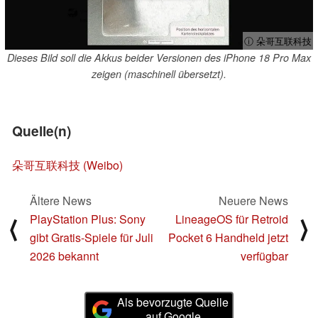
ⓘ 朵哥互联科技
Dieses Bild soll die Akkus beider Versionen des iPhone 18 Pro Max
zeigen (maschinell übersetzt).
Quelle(n)
朵哥互联科技 (Weibo)
Ältere News
Neuere News
PlayStation Plus: Sony
LineageOS für Retroid
⟨
⟩
gibt Gratis-Spiele für Juli
Pocket 6 Handheld jetzt
2026 bekannt
verfügbar
Als bevorzugte Quelle
auf Google