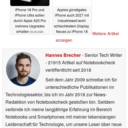
iPhone 18 Pro und
Apples günstigstes
iPhone Ultra sollen
iPhone auch 2027 mit
durch Apple A20 Pro
industrieweit wohl
mehrere Upgrades
schlechtestem Display.
erhalten
Neues zu iPhone 18
29.06.2026
Weitere Artikel
bis iPhone Air 2
anzeigen
29.06.2026
Hannes Brecher
- Senior Tech Writer
- 21915 Artikel auf Notebookcheck
veröffentlicht
seit 2018
Seit dem Jahr 2009 schreibe ich für
unterschiedliche Publikationen im
Technologiesektor, bis ich im Jahr 2018 zur News-
Redaktion von Notebookcheck gestoßen bin. Seitdem
verbinde ich meine langjährige Erfahrung im Bereich
Notebooks und Smartphones mit meiner lebenslangen
Leidenschaft für Technologie, um unsere Leser über neue