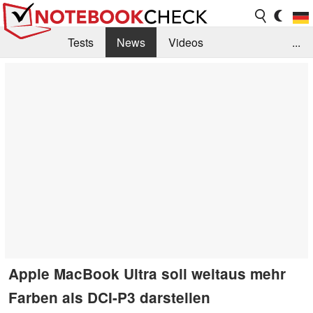
Tests
News
Videos
...
Benchmarks & Tech
Externe Tests
Kaufberatung
Deals
Suche
Jobs
Forum
Apple MacBook Ultra soll weitaus mehr
Farben als DCI-P3 darstellen