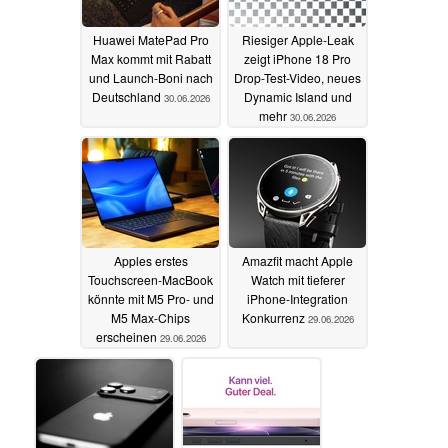
Huawei MatePad Pro
Riesiger Apple-Leak
Max kommt mit Rabatt
zeigt iPhone 18 Pro
und Launch-Boni nach
Drop-Test-Video, neues
Deutschland
Dynamic Island und
30.06.2026
mehr
30.06.2026
Apples erstes
Amazfit macht Apple
Touchscreen-MacBook
Watch mit tieferer
könnte mit M5 Pro- und
iPhone-Integration
M5 Max-Chips
Konkurrenz
29.06.2026
erscheinen
29.06.2026