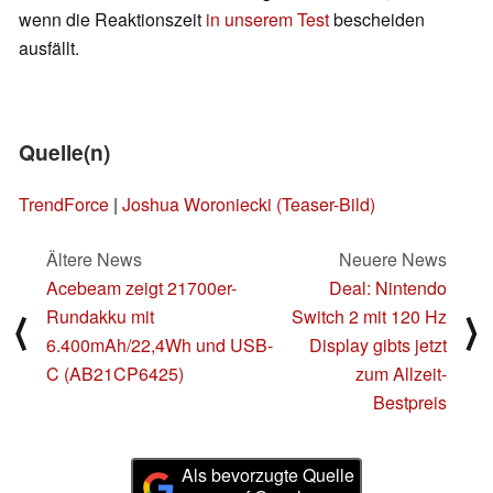
wenn die Reaktionszeit
in unserem Test
bescheiden
ausfällt.
Quelle(n)
TrendForce
|
Joshua Woroniecki (Teaser-Bild)
Ältere News
Neuere News
Acebeam zeigt 21700er-
Deal: Nintendo
Rundakku mit
Switch 2 mit 120 Hz
⟨
⟩
6.400mAh/22,4Wh und USB-
Display gibts jetzt
C (AB21CP6425)
zum Allzeit-
Bestpreis
Als bevorzugte Quelle