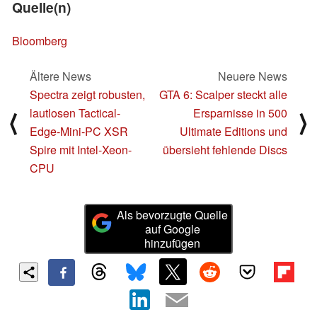
Quelle(n)
Bloomberg
Ältere News
Neuere News
Spectra zeigt robusten,
GTA 6: Scalper steckt alle
lautlosen Tactical-
Ersparnisse in 500
⟨
⟩
Edge-Mini-PC XSR
Ultimate Editions und
Spire mit Intel-Xeon-
übersieht fehlende Discs
CPU
Als bevorzugte Quelle
auf Google
hinzufügen