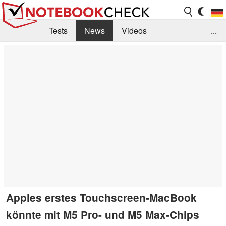
Tests
News
Videos
...
Benchmarks & Tech
Externe Tests
Kaufberatung
Deals
Suche
Jobs
Forum
Apples erstes Touchscreen-MacBook
könnte mit M5 Pro- und M5 Max-Chips