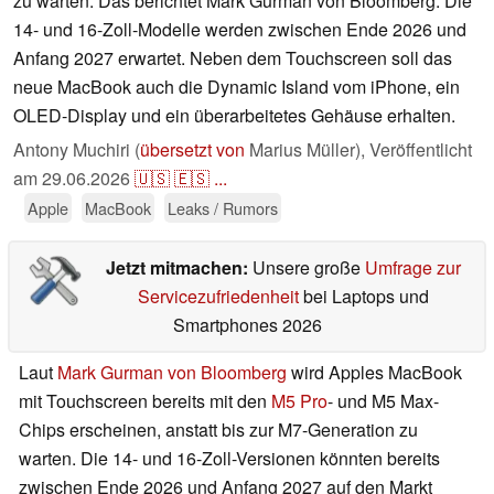
zu warten. Das berichtet Mark Gurman von Bloomberg. Die
14- und 16-Zoll-Modelle werden zwischen Ende 2026 und
Anfang 2027 erwartet. Neben dem Touchscreen soll das
neue MacBook auch die Dynamic Island vom iPhone, ein
OLED-Display und ein überarbeitetes Gehäuse erhalten.
Antony Muchiri (
übersetzt von
Marius Müller),
Veröffentlicht
am
29.06.2026
🇺🇸
🇪🇸
...
Apple
MacBook
Leaks / Rumors
Jetzt mitmachen:
Unsere große
Umfrage zur
Servicezufriedenheit
bei Laptops und
Smartphones 2026
Laut
Mark Gurman von Bloomberg
wird Apples MacBook
mit Touchscreen bereits mit den
M5 Pro
- und M5 Max-
Chips erscheinen, anstatt bis zur M7-Generation zu
warten. Die 14- und 16-Zoll-Versionen könnten bereits
zwischen Ende 2026 und Anfang 2027 auf den Markt