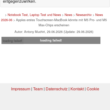
entgegenzuwirken.
>
Notebook Test, Laptop Test und News
>
News
>
Newsarchiv
>
News
2026-06
> Apples erstes Touchscreen-MacBook könnte mit M5 Pro- und M5
Max-Chips erscheinen
Autor: Antony Muchiri, 29.06.2026 (Update: 29.06.2026)
loading failed!
loading failed!
Impressum
|
Team
|
Datenschutz
|
Kontakt
|
Cookie
Einstellungen
| 03.08.2026 19:26
* Beim Kauf über einen Affiliate-Link kann Notebookcheck eine Vergütung
erhalten. Vielen Dank für Ihre Unterstützung!.