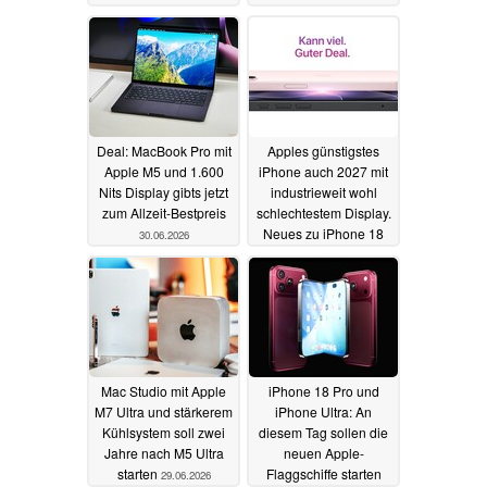
Deal: MacBook Pro mit
Apples günstigstes
Apple M5 und 1.600
iPhone auch 2027 mit
Nits Display gibts jetzt
industrieweit wohl
zum Allzeit-Bestpreis
schlechtestem Display.
Neues zu iPhone 18
30.06.2026
bis iPhone Air 2
29.06.2026
Mac Studio mit Apple
iPhone 18 Pro und
M7 Ultra und stärkerem
iPhone Ultra: An
Kühlsystem soll zwei
diesem Tag sollen die
Jahre nach M5 Ultra
neuen Apple-
starten
Flaggschiffe starten
29.06.2026