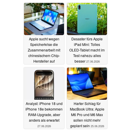
29.06.2026
Apple sucht wegen
Desaster fürs Apple
Speicherkrise die
iPad Mini: Tolles
Zusammenarbeit mit
OLED-Tablet macht im
chinesischem Chip-
Test nahezu alles
Hersteller auf
besser
27.06.2026
Pentagon-Liste
27.06.2026
Analyst: iPhone 18 und
Harter Schlag für
iPhone 18e bekommen
MacBook Ultra: Apple
RAM-Upgrade, aber
M6 Pro und M6 Max
anders als erwartet
sollen nicht mehr
geplant sein
27.06.2026
25.06.2026