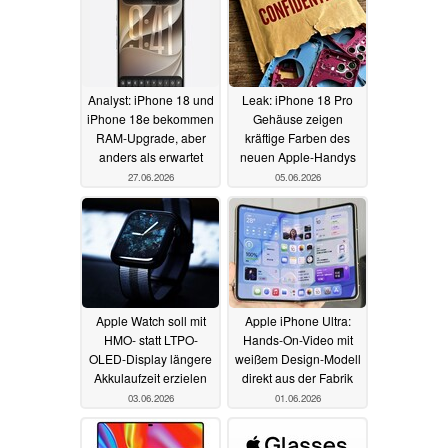
Analyst: iPhone 18 und
Leak: iPhone 18 Pro
iPhone 18e bekommen
Gehäuse zeigen
RAM-Upgrade, aber
kräftige Farben des
anders als erwartet
neuen Apple-Handys
27.06.2026
05.06.2026
Apple Watch soll mit
Apple iPhone Ultra:
HMO- statt LTPO-
Hands-On-Video mit
OLED-Display längere
weißem Design-Modell
Akkulaufzeit erzielen
direkt aus der Fabrik
03.06.2026
01.06.2026