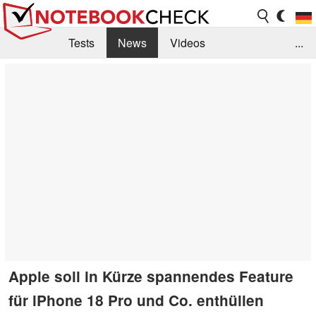
Tests
News
Videos
...
Benchmarks & Tech
Externe Tests
Kaufberatung
Deals
Suche
Jobs
Forum
Apple soll in Kürze spannendes Feature
für iPhone 18 Pro und Co. enthüllen