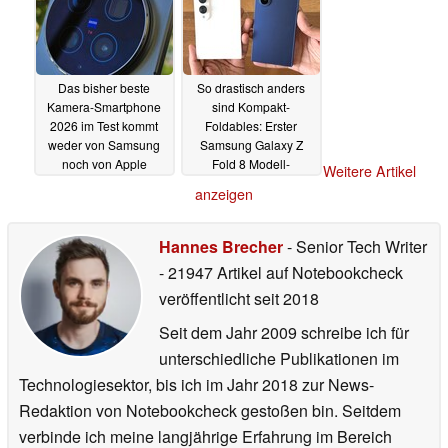
Das bisher beste
So drastisch anders
Kamera-Smartphone
sind Kompakt-
2026 im Test kommt
Foldables: Erster
weder von Samsung
Samsung Galaxy Z
noch von Apple
Fold 8 Modell-
Weitere Artikel
Vergleich
31.05.2026
31.05.2026
anzeigen
Hannes Brecher
- Senior Tech Writer
- 21947 Artikel auf Notebookcheck
veröffentlicht
seit 2018
Seit dem Jahr 2009 schreibe ich für
unterschiedliche Publikationen im
Technologiesektor, bis ich im Jahr 2018 zur News-
Redaktion von Notebookcheck gestoßen bin. Seitdem
verbinde ich meine langjährige Erfahrung im Bereich