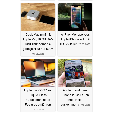
Deal: Mac mini mit
AirPlay-Monopol des
Apple M4, 16 GB RAM
Apple iPhone soll mit
und Thunderbolt 4
iOS 27 fallen
25.05.2026
gibts jetzt für nur 599€
01.06.2026
Apple macOS 27 soll
Apple: Randloses
Liquid Glass
iPhone 20 soll auch
aufpolieren, neue
ohne Tasten
Features einführen
auskommen
04.05.2026
11.05.2026