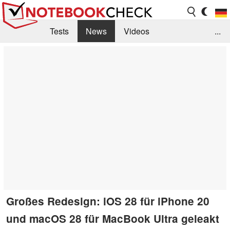
Tests
News
Videos
...
Benchmarks & Tech
Externe Tests
Kaufberatung
Deals
Suche
Jobs
Forum
Großes Redesign: iOS 28 für iPhone 20
und macOS 28 für MacBook Ultra geleakt