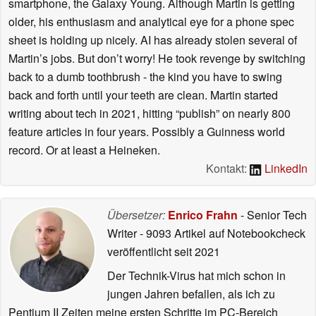
smartphone, the Galaxy Young. Although Martin is getting
older, his enthusiasm and analytical eye for a phone spec
sheet is holding up nicely. AI has already stolen several of
Martin’s jobs. But don’t worry! He took revenge by switching
back to a dumb toothbrush - the kind you have to swing
back and forth until your teeth are clean. Martin started
writing about tech in 2021, hitting “publish” on nearly 800
feature articles in four years. Possibly a Guinness world
record. Or at least a Heineken.
Kontakt:
LinkedIn
Übersetzer:
Enrico Frahn
- Senior Tech
Writer
- 9093 Artikel auf Notebookcheck
veröffentlicht
seit 2021
Der Technik-Virus hat mich schon in
jungen Jahren befallen, als ich zu
Pentium II Zeiten meine ersten Schritte im PC-Bereich