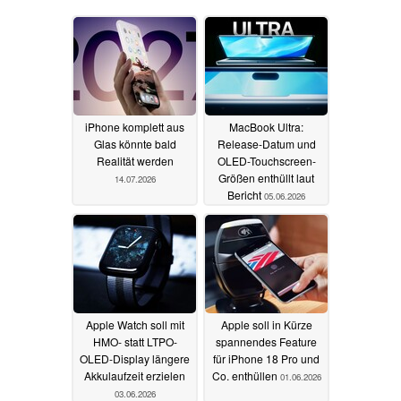
iPhone komplett aus
MacBook Ultra:
Glas könnte bald
Release-Datum und
Realität werden
OLED-Touchscreen-
Größen enthüllt laut
14.07.2026
Bericht
05.06.2026
Apple Watch soll mit
Apple soll in Kürze
HMO- statt LTPO-
spannendes Feature
OLED-Display längere
für iPhone 18 Pro und
Akkulaufzeit erzielen
Co. enthüllen
01.06.2026
03.06.2026