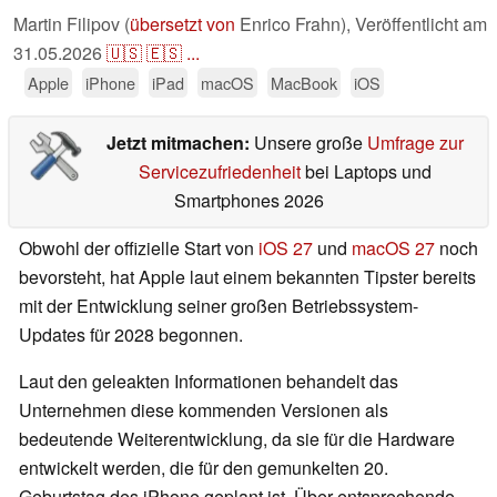
Martin Filipov (
übersetzt von
Enrico Frahn),
Veröffentlicht am
31.05.2026
🇺🇸
🇪🇸
...
Apple
iPhone
iPad
macOS
MacBook
iOS
Jetzt mitmachen:
Unsere große
Umfrage zur
Servicezufriedenheit
bei Laptops und
Smartphones 2026
Obwohl der offizielle Start von
iOS 27
und
macOS 27
noch
bevorsteht, hat Apple laut einem bekannten Tipster bereits
mit der Entwicklung seiner großen Betriebssystem-
Updates für 2028 begonnen.
Laut den geleakten Informationen behandelt das
Unternehmen diese kommenden Versionen als
bedeutende Weiterentwicklung, da sie für die Hardware
entwickelt werden, die für den gemunkelten 20.
Geburtstag des iPhone geplant ist. Über entsprechende