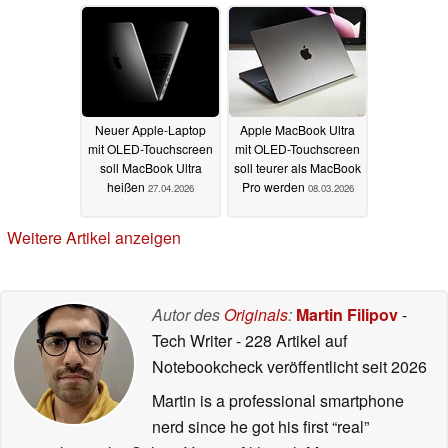
Neuer Apple-Laptop
Apple MacBook Ultra
mit OLED-Touchscreen
mit OLED-Touchscreen
soll MacBook Ultra
soll teurer als MacBook
heißen
Pro werden
27.04.2026
08.03.2026
Weitere Artikel anzeigen
Autor des
Originals
:
Martin Filipov
-
Tech Writer
- 228 Artikel auf
Notebookcheck veröffentlicht
seit 2026
Martin is a professional smartphone
nerd since he got his first “real”