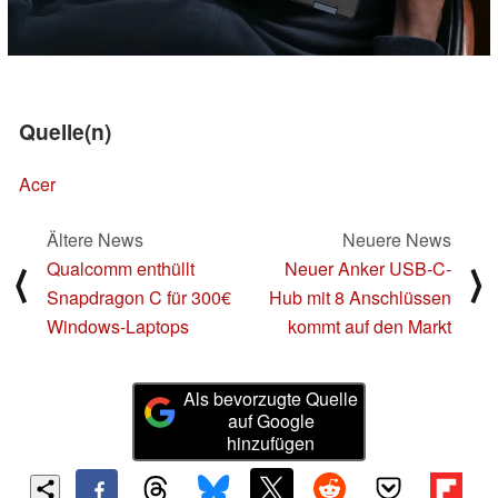
Quelle(n)
Acer
Ältere News
Neuere News
Qualcomm enthüllt
Neuer Anker USB-C-
⟨
⟩
Snapdragon C für 300€
Hub mit 8 Anschlüssen
Windows-Laptops
kommt auf den Markt
Als bevorzugte Quelle
auf Google
hinzufügen