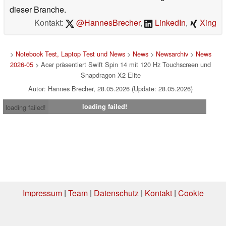
dieser Branche.
Kontakt:
@HannesBrecher
,
LinkedIn
,
Xing
>
Notebook Test, Laptop Test und News
>
News
>
Newsarchiv
>
News
2026-05
> Acer präsentiert Swift Spin 14 mit 120 Hz Touchscreen und
Snapdragon X2 Elite
Autor: Hannes Brecher, 28.05.2026 (Update: 28.05.2026)
loading failed!
loading failed!
Impressum
|
Team
|
Datenschutz
|
Kontakt
|
Cookie
Einstellungen
| 01.08.2026 09:33
* Beim Kauf über einen Affiliate-Link kann Notebookcheck eine Vergütung