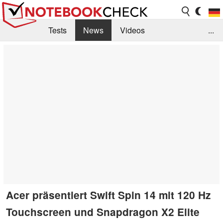
Tests
News
Videos
...
Benchmarks & Tech
Externe Tests
Kaufberatung
Deals
Suche
Jobs
Forum
Acer präsentiert Swift Spin 14 mit 120 Hz
Touchscreen und Snapdragon X2 Elite