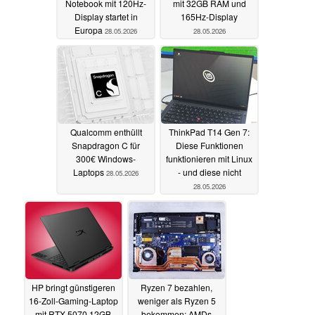
Notebook mit 120Hz-
mit 32GB RAM und
Display startet in
165Hz-Display
Europa
28.05.2026
28.05.2026
Qualcomm enthüllt
ThinkPad T14 Gen 7:
Snapdragon C für
Diese Funktionen
300€ Windows-
funktionieren mit Linux
Laptops
- und diese nicht
28.05.2026
28.05.2026
HP bringt günstigeren
Ryzen 7 bezahlen,
16-Zoll-Gaming-Laptop
weniger als Ryzen 5
mit RTX 5070 12GB
bekommen: AMDs