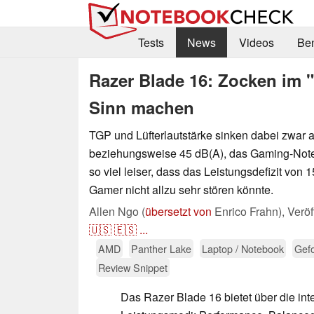
Tests
News
Videos
Be
Razer Blade 16: Zocken im 
Sinn machen
TGP und Lüfterlautstärke sinken dabei zwar a
beziehungsweise 45 dB(A), das Gaming-Note
so viel leiser, dass das Leistungsdefizit von
Gamer nicht allzu sehr stören könnte.
Allen Ngo (
übersetzt von
Enrico Frahn),
Veröf
🇺🇸
🇪🇸
...
AMD
Panther Lake
Laptop / Notebook
Gef
Review Snippet
Das Razer Blade 16 bietet über die int