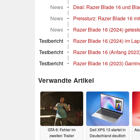
|
News
•
Deal: Razer Blade 16 und Blad
|
News
•
Preissturz: Razer Blade 16 mi
|
News
•
Razer Blade 16 (2024) geteste
|
Testbericht
•
Razer Blade 16 (2024) im Lap
|
Testbericht
•
Razer Blade 16 (Anfang 2023)
|
Testbericht
•
Razer Blade 16 (2023) Gaming
Verwandte Artikel
GTA 6: Fehler im
Dell XPS 13 startet in
Asu
zweiten Trailer
Deutschland deutlich