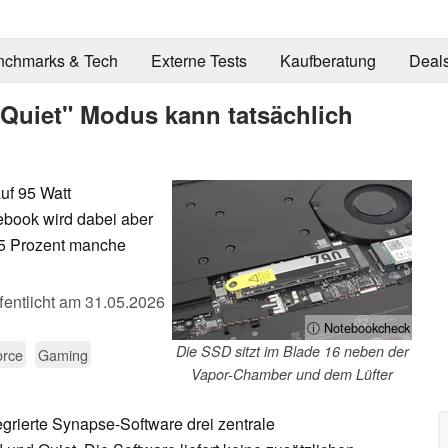
nchmarks & Tech
Externe Tests
Kaufberatung
Deal
"Quiet" Modus kann tatsächlich
uf 95 Watt
book wird dabei aber
 15 Prozent manche
fentlicht am
31.05.2026
ⓘ Notebookcheck
Die SSD sitzt im Blade 16 neben der
orce
Gaming
Vapor-Chamber und dem Lüfter
egrierte Synapse-Software drei zentrale