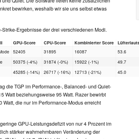
nd Quiet. Die Software liefert keine zusätzlichen
nkret bewirken, weshalb wir sie uns selbst etwas
re-Strike-Ergebnisse der drei verschiedenen Modi.
il
GPU-Score
CPU-Score
Kombinierter Score
Lüfterlaut
 Mode
52405
31895
16087
53.6
de
50375 (-4%)
31874 (-0%)
15922 (-1%)
49.7
45285 (-14%)
26717 (-16%)
12713 (-21%)
45.0
g die TGP im Performance-, Balanced- und Quiet-
15 Watt beziehungsweise 95 Watt. Razer bewirbt
 Watt, die nur im Performance-Modus erreicht
r geringe GPU-Leistungsdefizit von nur 4 Prozent im
tlich stärker wahrnehmbaren Veränderung der