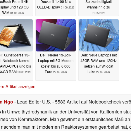
cBook Pro mit 4K-
Deck mit 1.400 Nits
Spitzenhelligkeit
isplay und 128 GB
OLED-Display
wahnsinnig zu
01.06.2026
RAM
01.06.2026
31.05.2026
ll: Günstigeres 13-
Dell: Neuer 13-Zoll-
Dell: Neue Laptops mit
ll-Notebook kommt
Laptop mit 5G-Modem
48GB RAM und 120Hz
 AMD-CPUs und bis
kostet bis zu 6.000
setzen auf Wildcat
 64GB RAM
Euro
Lake
29.05.2026
29.05.2026
29.05.2026
re Artikel anzeigen
en Ngo
- Lead Editor U.S.
- 5583 Artikel auf Notebookcheck veröf
n Umwelthydrodynamik an der Universität von Kalifornien stud
ieb von Kernreaktoren. Man gewinnt ein erstaunliches Maß an W
, nachdem man mit modernen Reaktorsystemen gearbeitet hat, 