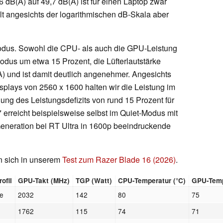
6 dB(A) auf 49,7 dB(A) ist für einen Laptop zwar
ällt angesichts der logarithmischen dB-Skala aber
Modus. Sowohl die CPU- als auch die GPU-Leistung
us um etwa 15 Prozent, die Lüfterlautstärke
A) und ist damit deutlich angenehmer. Angesichts
splays von 2560 x 1600 halten wir die Leistung im
ung des Leistungsdefizits von rund 15 Prozent für
erreicht beispielsweise selbst im Quiet-Modus mit
neration bei RT Ultra in 1600p beeindruckende
n sich in unserem
Test zum Razer Blade 16 (2026)
.
ofil
GPU-Takt (MHz)
TGP (Watt)
CPU-Temperatur (°C)
GPU-Temp
e
2032
142
80
75
1762
115
74
71