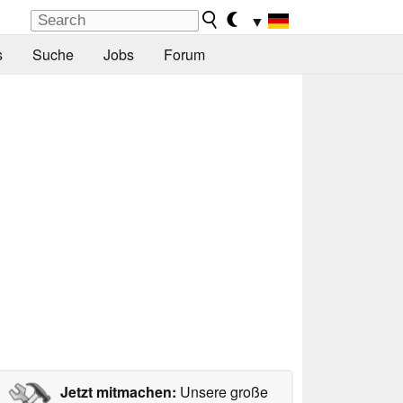
▼
s
Suche
Jobs
Forum
Jetzt mitmachen:
Unsere große