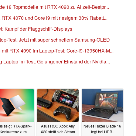
e 18 Topmodelle mit RTX 4090 zu Allzeit-Bestpr...
t RTX 4070 und Core i9 mit riesigem 33% Rabatt...
t: Kampf der Flaggschiff-Displays
top-Test: Jetzt mit super schnellem Samsung-OLED
 mit RTX 4090 im Laptop-Test: Core-i9-13950HX-M...
 Laptop im Test: Gelungener Einstand der Nvidia...
s zeigt RTX-Spark-
Asus ROG Xbox Ally
Neues Razer Blade 16
Konkurrenz zum
X20 stellt sich Steam
legt bei HDR-