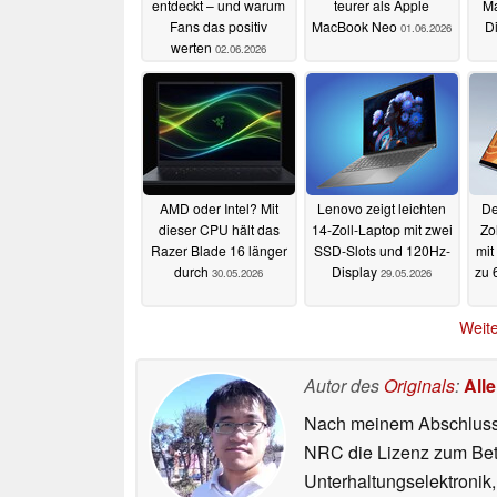
entdeckt – und warum
teurer als Apple
Ma
Fans das positiv
MacBook Neo
D
01.06.2026
werten
02.06.2026
AMD oder Intel? Mit
Lenovo zeigt leichten
De
dieser CPU hält das
14-Zoll-Laptop mit zwei
Zo
Razer Blade 16 länger
SSD-Slots und 120Hz-
mit
durch
Display
zu
30.05.2026
29.05.2026
Weite
Autor des
Originals
:
All
Nach meinem Abschluss i
NRC die Lizenz zum Betr
Unterhaltungselektronik