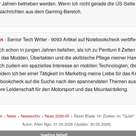
Jahren betrieben werden. Wenn ich nicht gerade die US-Seite 
 Nachrichten aus dem Gaming-Bereich.
hn
- Senior Tech Writer
- 9093 Artikel auf Notebookcheck veröffen
ch schon in jungen Jahren befallen, als ich zu Pentium II Zeite
h das Modden, Übertakten und die akribische Pflege meiner Ha
ich zudem ein spezielles Interesse an mobilen Technologien, di
hdem ich bei einer Tätigkeit im Marketing meine Liebe für das 
ebookcheck auf die Suche nach den spannendsten Themen aus d
e Leidenschaft für den Motorsport und das Mountainbiking.
ws
>
News
>
Newsarchiv
>
News 2026-05
> Razer Blade 16: Zocken im "Quiet"
Autor: Allen Ngo, 31.05.2026 (Update: 30.05.2026)
loading failed!