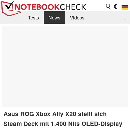
Tests
News
Videos
...
Benchmarks & Tech
Externe Tests
Kaufberatung
Deals
Suche
Jobs
Forum
Asus ROG Xbox Ally X20 stellt sich
Steam Deck mit 1.400 Nits OLED-Display