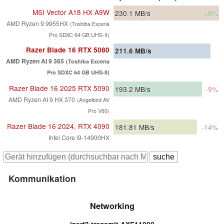
MSI Vector A18 HX A9W
230.1
MB/s
+9%
AMD Ryzen 9 9955HX
(Toshiba Exceria
Pro SDXC 64 GB UHS-II)
Razer Blade 16 RTX 5080
211.6
MB/s
AMD Ryzen AI 9 365
(Toshiba Exceria
Pro SDXC 64 GB UHS-II)
Razer Blade 16 2025 RTX 5090
193.2
MB/s
-9%
AMD Ryzen AI 9 HX 370
(Angelbird AV
Pro V60)
Razer Blade 16 2024, RTX 4090
181.81
MB/s
-14%
Intel Core i9-14900HX
Kommunikation
Networking