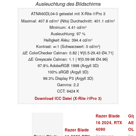
Ausleuchtung des Bildschirms
ATNA60DL04-0 getestet mit X-Rite i1Pro 3
Maximal: 407.8 cd/m² (Nits) Durchschnitt: 401.1 cd/m²
Minimum: 4.41 cd/m²
Ausleuchtung: 97 %
Helligkeit Akku: 394.4 cd/m²
Kontrast: ∞:1 (Schwarzwert: 0 cd/m²)
ΔE ColorChecker Calman: 0.82 | ∀{0.5-29.43 Ø4.71}
ΔE Greyscale Calman: 1.1 | ∀{0.09-98 Ø4.96}
97.8% AdobeRGB 1998 (Argyll 3D)
100% sRGB (Argyll 3D)
99.3% Display P3 (Argyll 3D)
Gamma: 2.2
CCT: 6424 K
Download ICC Datei (X-Rite i1Pro 3)
Razer Blade
Gig
16 2024, RTX
AE
4090
OL
Razer Blade