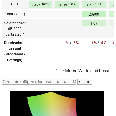
CCT
101%
100%
101%
6424
6493
6417
6
Kontrast (:1)
20900
Colorchecker
1.07
dE 2000
calibrated *
Durchschnitt
-1%
/
-6%
-1%
/
-4%
-1
gesamt
(Programm /
Settings)
* ... kleinere Werte sind besser