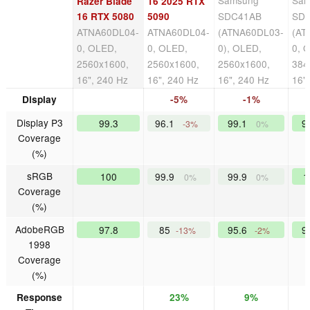
Samsung
Sam
Razer Blade
16 2025 RTX
SDC41AB
SD
16 RTX 5080
5090
ATNA60DL04-
ATNA60DL04-
(ATNA60DL03-
(AT
0, OLED,
0, OLED,
0), OLED,
0, 
2560x1600,
2560x1600,
2560x1600,
384
16", 240 Hz
16", 240 Hz
16", 240 Hz
16"
Display
-5%
-1%
Display P3
99.3
96.1
99.1
9
-3%
0%
Coverage
(%)
sRGB
100
99.9
99.9
1
0%
0%
Coverage
(%)
AdobeRGB
97.8
85
95.6
9
-13%
-2%
1998
Coverage
(%)
Response
23%
9%