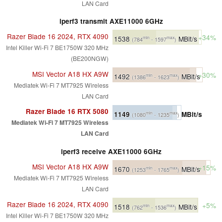
LAN Card
iperf3 transmit AXE11000 6GHz
Razer Blade 16 2024, RTX 4090
+34%
1538
MBit/s
min
max
(784
- 1597
)
Intel Killer Wi-Fi 7 BE1750W 320 MHz
(BE200NGW)
MSI Vector A18 HX A9W
+30%
1492
MBit/s
min
max
(1386
- 1623
)
Mediatek Wi-Fi 7 MT7925 Wireless
LAN Card
Razer Blade 16 RTX 5080
1149
MBit/s
min
max
(1080
- 1235
)
Mediatek Wi-Fi 7 MT7925 Wireless
LAN Card
iperf3 receive AXE11000 6GHz
MSI Vector A18 HX A9W
+15%
1670
MBit/s
min
max
(1253
- 1765
)
Mediatek Wi-Fi 7 MT7925 Wireless
LAN Card
Razer Blade 16 2024, RTX 4090
+5%
1518
MBit/s
min
max
(762
- 1536
)
Intel Killer Wi-Fi 7 BE1750W 320 MHz