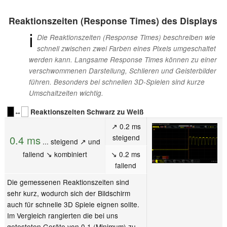
Reaktionszeiten (Response Times) des Displays
ℹ
Die Reaktionszeiten (Response Times) beschreiben wie
schnell zwischen zwei Farben eines Pixels umgeschaltet
werden kann. Langsame Response Times können zu einer
verschwommenen Darstellung, Schlieren und Geisterbilder
führen. Besonders bei schnellen 3D-Spielen sind kurze
Umschaltzeiten wichtig.
↔
Reaktionszeiten Schwarz zu Weiß
↗ 0.2 ms
steigend
0.4 ms
... steigend ↗ und
fallend ↘ kombiniert
↘ 0.2 ms
fallend
Die gemessenen Reaktionszeiten sind
sehr kurz, wodurch sich der Bildschirm
auch für schnelle 3D Spiele eignen sollte.
Im Vergleich rangierten die bei uns
getesteten Geräte von 0.1 (Minimum) zu