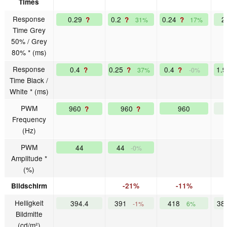
Times
Response
0.29
0.2
0.24
?
?
?
31%
17%
Time Grey
50% / Grey
80% * (ms)
Response
0.4
0.25
0.4
1.
?
?
?
37%
-0%
Time Black /
White * (ms)
PWM
960
960
960
?
?
Frequency
(Hz)
PWM
44
44
-0%
Amplitude *
(%)
Bildschirm
-21%
-11%
Helligkeit
394.4
391
418
38
-1%
6%
Bildmitte
(cd/m²)