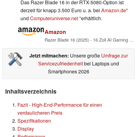
Das Razer Blade 16 in der RTX-5080-Option ist
derzeit für knapp 3.500 Euro u. a. bei
Amazon.de
und
Computeruniverse.net
erhältlich.
Amazon
Razer Blade 16 (2025) - 16 Zoll AI Gaming Laptop - NVIDIA GeForce RTX 5080 - AMD Ryzen AI 9 365-16" QHD+ 240Hz OLED Display - 32GB LPDDR5X 8000 MHz - 1TB SSD - QWERTZ DE-Layout | Schwarz
Jetzt mitmachen:
Unsere große
Umfrage zur
Servicezufriedenheit
bei Laptops und
Smartphones 2026
Inhaltsverzeichnis
Fazit - High-End-Performance für einen
verdaulicheren Preis
Spezifikationen
Display
Performance