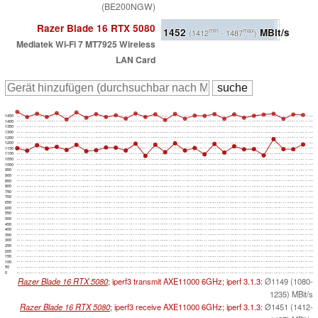
(BE200NGW)
Razer Blade 16 RTX 5080
1452
MBit/s
min
max
(1412
- 1487
)
Mediatek Wi-Fi 7 MT7925 Wireless
LAN Card
1450
1400
1350
1300
1250
1200
1150
1100
1050
1000
950
900
850
800
750
700
650
600
550
500
450
400
350
300
250
200
150
100
50
0
Razer Blade 16 RTX 5080
; iperf3 transmit AXE11000 6GHz; iperf 3.1.3:
Ø1149 (1080-
1235) MBit/s
Razer Blade 16 RTX 5080
; iperf3 receive AXE11000 6GHz; iperf 3.1.3:
Ø1451 (1412-