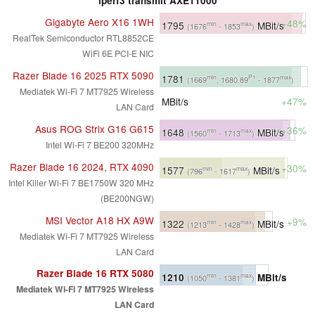
iperf3 transmit AXE11000
Gigabyte Aero X16 1WH
+48%
1795
MBit/s
min
max
(1676
- 1853
)
RealTek Semiconductor RTL8852CE
WiFi 6E PCI-E NIC
Razer Blade 16 2025 RTX 5090
1781
min
P1
max
(1669
, 1680.89
- 1877
)
Mediatek Wi-Fi 7 MT7925 Wireless
MBit/s
+47%
LAN Card
Asus ROG Strix G16 G615
+36%
1648
MBit/s
min
max
(1560
- 1713
)
Intel Wi-Fi 7 BE200 320MHz
Razer Blade 16 2024, RTX 4090
+30%
1577
MBit/s
min
max
(796
- 1617
)
Intel Killer Wi-Fi 7 BE1750W 320 MHz
(BE200NGW)
MSI Vector A18 HX A9W
+9%
1322
MBit/s
min
max
(1213
- 1428
)
Mediatek Wi-Fi 7 MT7925 Wireless
LAN Card
Razer Blade 16 RTX 5080
1210
MBit/s
min
max
(1050
- 1381
)
Mediatek Wi-Fi 7 MT7925 Wireless
LAN Card