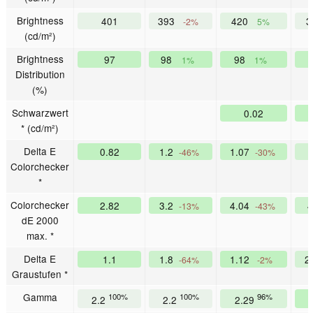
Brightness
401
393
420
3
-2%
5%
(cd/m²)
Brightness
97
98
98
1%
1%
Distribution
(%)
Schwarzwert
0.02
* (cd/m²)
Delta E
0.82
1.2
1.07
-46%
-30%
Colorchecker
*
Colorchecker
2.82
3.2
4.04
4
-13%
-43%
dE 2000
max. *
Delta E
1.1
1.8
1.12
2
-64%
-2%
Graustufen *
Gamma
100%
100%
96%
2.2
2.2
2.29