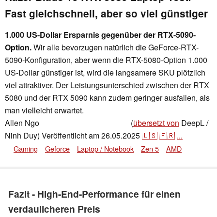
Fast gleichschnell, aber so viel günstiger
1.000 US-Dollar Ersparnis gegenüber der RTX-5090-
Option.
Wir alle bevorzugen natürlich die GeForce-RTX-
5090-Konfiguration, aber wenn die RTX-5080-Option 1.000
US-Dollar günstiger ist, wird die langsamere SKU plötzlich
viel attraktiver. Der Leistungsunterschied zwischen der RTX
5080 und der RTX 5090 kann zudem geringer ausfallen, als
man vielleicht erwartet.
Allen Ngo
(
übersetzt von
DeepL /
,
👁
Allen Ngo
,
✓
Stefanie Voigt
Ninh Duy)
Veröffentlicht am
26.05.2025
🇺🇸
🇫🇷
...
Gaming
Geforce
Laptop / Notebook
Zen 5
AMD
Fazit - High-End-Performance für einen
verdaulicheren Preis