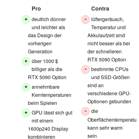
Pro
Contra
deutlich dünner
lüftergeräusch,
+
-
und leichter als
Temperatur und
das Design der
Akkulaufzeit sind
vorherigen
nicht besser als bei
Generation
der schnelleren
RTX 5090 Option
über 1000 $
+
billiger als die
bestimmte CPUs
-
RTX 5090 Option
und SSD-Größen
sind an
annehmbare
+
verschiedene GPU-
Kerntemperaturen
Optionen gebunden
beim Spielen
die
-
GPU lässt sich gut
+
Oberflächentemperatur
mit einem
kann sehr warm
1600p240 Display
sein
kombinieren