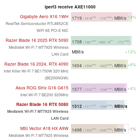
iperf3 receive AXE11000
Gigabyte Aero X16 1WH
+14%
1719
MBit/s
min
max
(1618
- 1747
)
RealTek Semiconductor RTL8852CE
WiFi 6E PCI-E NIC
Razer Blade 16 2025 RTX 5090
1708
min
P1
max
(1681
, 1682.16
- 1731
)
Mediatek Wi-Fi 7 MT7925 Wireless
MBit/s
+13%
LAN Card
Razer Blade 16 2024, RTX 4090
+6%
1604
MBit/s
min
max
(1554
- 1623
)
Intel Killer Wi-Fi 7 BE1750W 320 MHz
(BE200NGW)
Asus ROG Strix G16 G615
+4%
1577
MBit/s
min
max
(1533
- 1598
)
Intel Wi-Fi 7 BE200 320MHz
Razer Blade 16 RTX 5080
1512
MBit/s
min
max
(1017
- 1594
)
Mediatek Wi-Fi 7 MT7925 Wireless
LAN Card
MSI Vector A18 HX A9W
-1%
1498
MBit/s
min
max
(1300
- 1640
)
Mediatek Wi-Fi 7 MT7925 Wireless