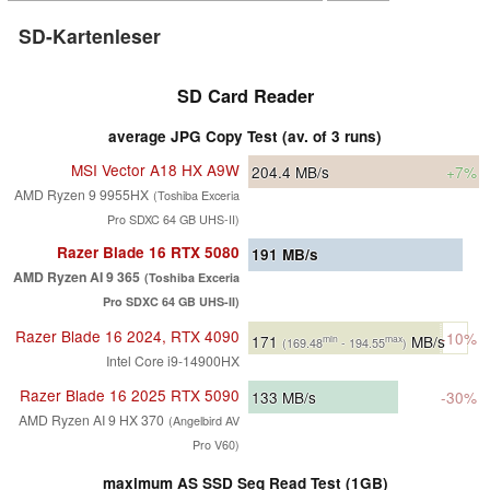
SD-Kartenleser
SD Card Reader
average JPG Copy Test (av. of 3 runs)
MSI Vector A18 HX A9W
204.4
MB/s
+7%
AMD Ryzen 9 9955HX
(Toshiba Exceria
Pro SDXC 64 GB UHS-II)
Razer Blade 16 RTX 5080
191
MB/s
AMD Ryzen AI 9 365
(Toshiba Exceria
Pro SDXC 64 GB UHS-II)
Razer Blade 16 2024, RTX 4090
-10%
171
MB/s
min
max
(169.48
- 194.55
)
Intel Core i9-14900HX
Razer Blade 16 2025 RTX 5090
133
MB/s
-30%
AMD Ryzen AI 9 HX 370
(Angelbird AV
Pro V60)
maximum AS SSD Seq Read Test (1GB)