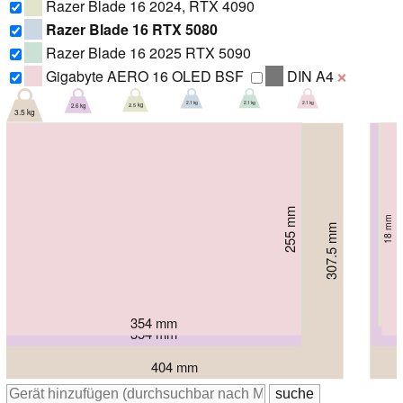
Razer Blade 16 2024, RTX 4090
Razer Blade 16 RTX 5080
Razer Blade 16 2025 RTX 5090
Gigabyte AERO 16 OLED BSF
DIN A4
❌
2.1 kg
2.1 kg
2.1 kg
2.5 kg
2.6 kg
3.5 kg
250.5 mm
250.5 mm
244 mm
255 mm
17.4 mm
17.4 mm
22 mm
268 mm
18 mm
30.8 mm
307.5 mm
32.05 mm
355 mm
355 mm
355 mm
354 mm
354 mm
404 mm