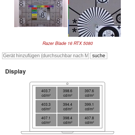
Razer Blade 16 RTX 5080
Display
403.7
398.6
397.6
cd/m²
cd/m²
cd/m²
403.3
394.4
399.1
cd/m²
cd/m²
cd/m²
407.1
398.4
407.8
cd/m²
cd/m²
cd/m²