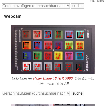
1487) MBit/s
Webcam
5.7
10.2
10.4
14
11.2
13.2
∆E
∆E
∆E
∆E
∆E
∆E
6.4
7.9
10.8
7.5
11.3
8.9
∆E
∆E
∆E
∆E
∆E
∆E
2
8.4
9.4
7.3
8.7
13.1
∆E
∆E
∆E
∆E
∆E
∆E
8.7
7.8
8.1
7.8
7.3
7
∆E
∆E
∆E
∆E
∆E
∆E
ColorChecker
Razer Blade 16 RTX 5080
: 8.88 ∆E min:
1.98 - max: 14.04 ∆E