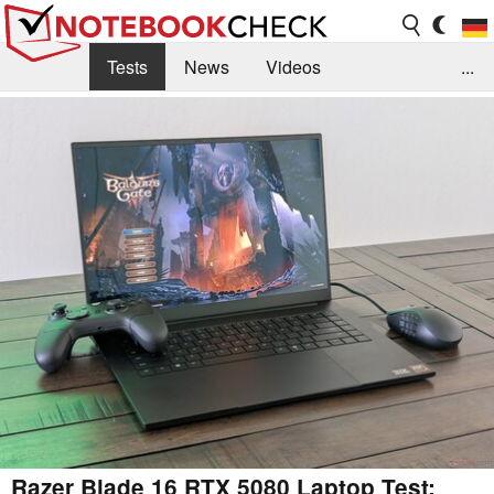
Tests
News
Videos
...
Benchmarks & Tech
Externe Tests
Kaufberatung
Deals
Suche
Jobs
Forum
Razer Blade 16 RTX 5080 Laptop Test: