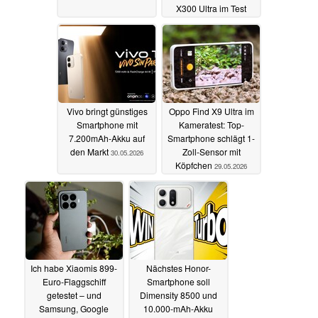
X300 Ultra im Test
31.05.2026
Vivo bringt günstiges
Oppo Find X9 Ultra im
Smartphone mit
Kameratest: Top-
7.200mAh-Akku auf
Smartphone schlägt 1-
den Markt
Zoll-Sensor mit
30.05.2026
Köpfchen
29.05.2026
Ich habe Xiaomis 899-
Nächstes Honor-
Euro-Flaggschiff
Smartphone soll
getestet – und
Dimensity 8500 und
Samsung, Google
10.000-mAh-Akku