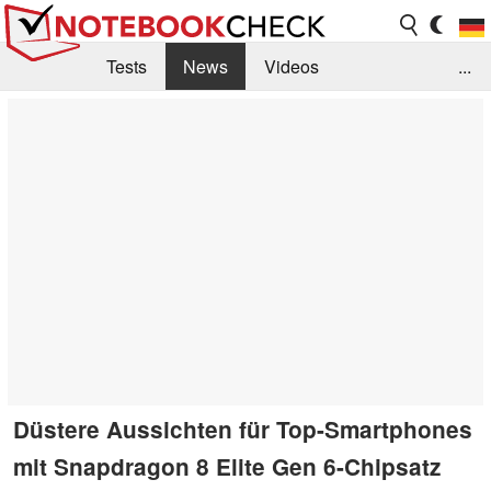
Tests
News
Videos
...
Benchmarks & Tech
Externe Tests
Kaufberatung
Deals
Suche
Jobs
Forum
Düstere Aussichten für Top-Smartphones
mit Snapdragon 8 Elite Gen 6-Chipsatz