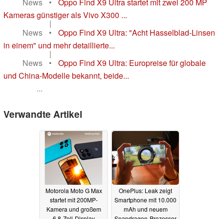
News
•
Oppo Find X9 Ultra startet mit zwei 200 MP
Kameras günstiger als Vivo X300 ...
|
News
•
Oppo Find X9 Ultra: "Acht Hasselblad-Linsen
in einem" und mehr detaillierte...
|
News
•
Oppo Find X9 Ultra: Europreise für globale
und China-Modelle bekannt, beide...
...
Verwandte Artikel
Motorola Moto G Max
OnePlus: Leak zeigt
startet mit 200MP-
Smartphone mit 10.000
Kamera und großem
mAh und neuem
6,8-Zoll-Display
Snapdragon-Prozessor