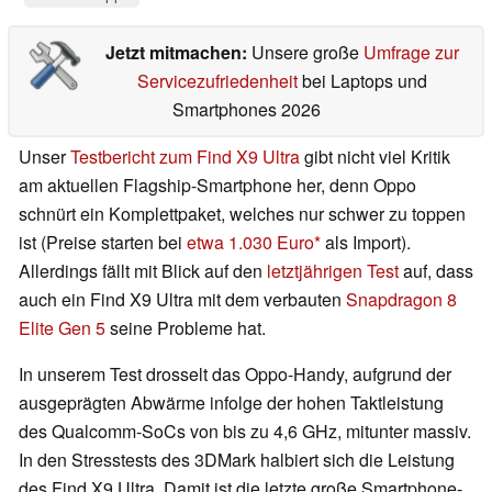
Jetzt mitmachen:
Unsere große
Umfrage zur
Servicezufriedenheit
bei Laptops und
Smartphones 2026
Unser
Testbericht zum Find X9 Ultra
gibt nicht viel Kritik
am aktuellen Flagship-Smartphone her, denn Oppo
schnürt ein Komplettpaket, welches nur schwer zu toppen
ist (Preise starten bei
etwa 1.030 Euro
als Import).
Allerdings fällt mit Blick auf den
letztjährigen Test
auf, dass
auch ein Find X9 Ultra mit dem verbauten
Snapdragon 8
Elite Gen 5
seine Probleme hat.
In unserem Test drosselt das Oppo-Handy, aufgrund der
ausgeprägten Abwärme infolge der hohen Taktleistung
des Qualcomm-SoCs von bis zu 4,6 GHz, mitunter massiv.
In den Stresstests des 3DMark halbiert sich die Leistung
des Find X9 Ultra. Damit ist die letzte große Smartphone-