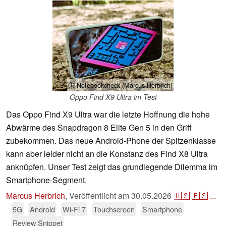
ⓘ Notebookcheck (Marcus Herbrich)
Oppo Find X9 Ultra im Test
Das Oppo Find X9 Ultra war die letzte Hoffnung die hohe
Abwärme des Snapdragon 8 Elite Gen 5 in den Griff
zubekommen. Das neue Android-Phone der Spitzenklasse
kann aber leider nicht an die Konstanz des Find X8 Ultra
anknüpfen. Unser Test zeigt das grundlegende Dilemma im
Smartphone-Segment.
Marcus Herbrich
,
Veröffentlicht am
30.05.2026
🇺🇸
🇪🇸
...
5G
Android
Wi-Fi 7
Touchscreen
Smartphone
Review Snippet