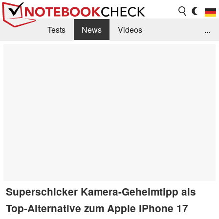
Tests
News
Videos
...
Benchmarks & Tech
Externe Tests
Kaufberatung
Deals
Suche
Jobs
Forum
Superschicker Kamera-Geheimtipp als
Top-Alternative zum Apple iPhone 17