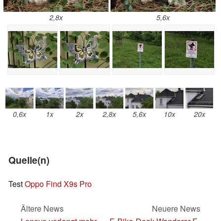
2,8x
5,6x
0,6x
1x
2x
2,8x
5,6x
10x
20x
Quelle(n)
Test
Oppo Find X9s Pro
Ältere News
Neuere News