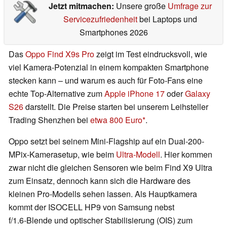
Jetzt mitmachen:
Unsere große
Umfrage zur
Servicezufriedenheit
bei Laptops und
Smartphones 2026
Das
Oppo Find X9s Pro
zeigt im Test eindrucksvoll, wie
viel Kamera-Potenzial in einem kompakten Smartphone
stecken kann – und warum es auch für Foto‑Fans eine
echte Top‑Alternative zum
Apple iPhone 17
oder
Galaxy
S26
darstellt. Die Preise starten bei unserem Leihsteller
Trading Shenzhen bei
etwa 800 Euro
.
Oppo setzt bei seinem Mini-Flagship auf ein Dual-200-
MPix-Kamerasetup, wie beim
Ultra-Modell
. Hier kommen
zwar nicht die gleichen Sensoren wie beim Find X9 Ultra
zum Einsatz, dennoch kann sich die Hardware des
kleinen Pro-Modells sehen lassen. Als Hauptkamera
kommt der ISOCELL HP9 von Samsung nebst
f/1.6‑Blende und optischer Stabilisierung (OIS) zum