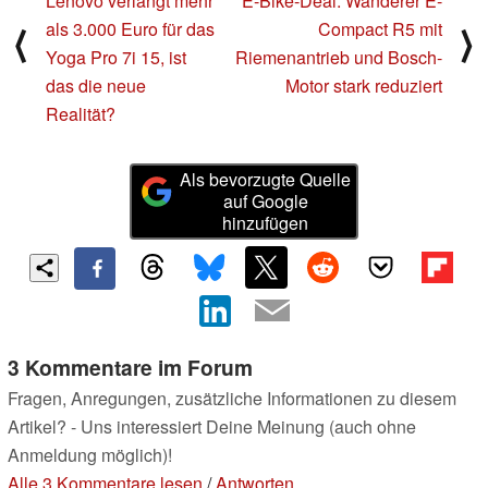
Lenovo verlangt mehr
E-Bike-Deal: Wanderer E-
als 3.000 Euro für das
Compact R5 mit
⟨
⟩
Yoga Pro 7i 15, ist
Riemenantrieb und Bosch-
das die neue
Motor stark reduziert
Realität?
Als bevorzugte Quelle
auf Google
hinzufügen
3 Kommentare im Forum
Fragen, Anregungen, zusätzliche Informationen zu diesem
Artikel? - Uns interessiert Deine Meinung (auch ohne
Anmeldung möglich)!
Alle 3 Kommentare lesen
/
Antworten