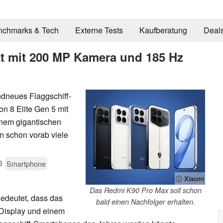
nchmarks & Tech
Externe Tests
Kaufberatung
Deal
t mit 200 MP Kamera und 185 Hz
ndneues Flaggschiff-
n 8 Elite Gen 5 mit
inem gigantischen
un schon vorab viele
6
Smartphone
ⓘ Xiaomi
Das Redmi K90 Pro Max soll schon
edeutet, dass das
bald einen Nachfolger erhalten.
Display und einem