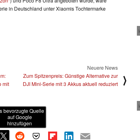
azon
) und Poco F8 Ultra angeboten wurde, wäre
rie in Deutschland unter Xiaomis Tochtermarke
Neuere News
im:
Zum Spitzenpreis: Günstige Alternative zur
⟩
 mit
DJI Mini-Serie mit 3 Akkus aktuell reduziert
s bevorzugte Quelle
auf Google
hinzufügen