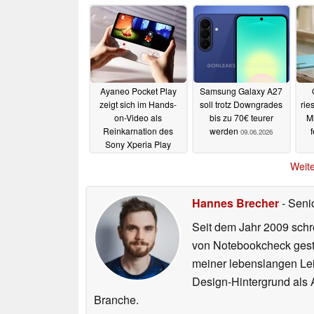
Ayaneo Pocket Play
Samsung Galaxy A27
zeigt sich im Hands-
soll trotz Downgrades
rie
on-Video als
bis zu 70€ teurer
M
Reinkarnation des
werden
f
09.06.2026
Sony Xperia Play
09.06.2026
Weite
Hannes Brecher
- Seni
Seit dem Jahr 2009 schre
von Notebookcheck gest
meiner lebenslangen Lei
Design-Hintergrund als A
Branche.