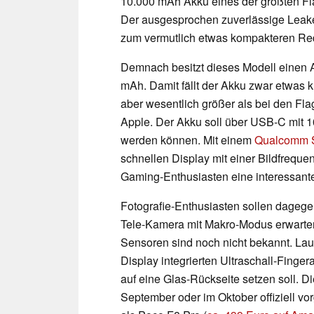
10.000 mAh Akku eines der größten Fl
Der ausgesprochen zuverlässige Leak
zum vermutlich etwas kompakteren Red
Demnach besitzt dieses Modell einen A
mAh. Damit fällt der Akku zwar etwas kl
aber wesentlich größer als bei den F
Apple. Der Akku soll über USB-C mit 10
werden können. Mit einem
Qualcomm S
schnellen Display mit einer Bildfrequ
Gaming-Enthusiasten eine interessant
Fotografie-Enthusiasten sollen dageg
Tele-Kamera mit Makro-Modus erwarten
Sensoren sind noch nicht bekannt. Laut
Display integrierten Ultraschall-Fing
auf eine Glas-Rückseite setzen soll. D
September oder im Oktober offiziell v