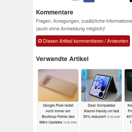
Kommentare
Fragen, Anregungen, zusätzliche Informatione
(auch ohne Anmeldung möglich)!
Diesen Artikel kommentieren / Antworten
Verwandte Artikel
Google Pixel leidet
Deal: Kompaktes
Xi
noch immer am
Xiaomi-Handy um fast
Pr
Bootloop-Fehler des
30% reduziert
40%
10.06.2026
März-Updates
1
10.06.2026