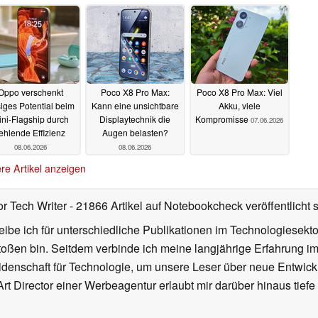
09.06.2026
Oppo verschenkt
Poco X8 Pro Max:
Poco X8 Pro Max: Viel
siges Potential beim
Kann eine unsichtbare
Akku, viele
ini-Flagship durch
Displaytechnik die
Kompromisse
07.06.2026
ehlende Effizienz
Augen belasten?
08.06.2026
08.06.2026
re Artikel anzeigen
or Tech Writer
- 21866 Artikel auf Notebookcheck veröffentlicht
s
ibe ich für unterschiedliche Publikationen im Technologiesekt
oßen bin. Seitdem verbinde ich meine langjährige Erfahrung 
denschaft für Technologie, um unsere Leser über neue Entwick
rt Director einer Werbeagentur erlaubt mir darüber hinaus tiefe 