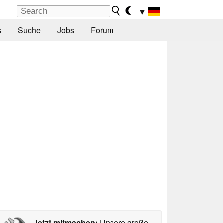
▼
s
Suche
Jobs
Forum
Jetzt mitmachen:
Unsere große