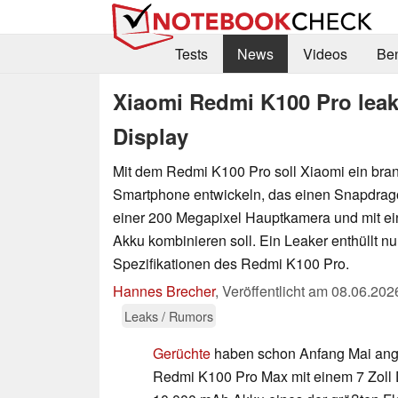
Tests
News
Videos
Be
Xiaomi Redmi K100 Pro leak
Display
Mit dem Redmi K100 Pro soll Xiaomi ein bra
Smartphone entwickeln, das einen Snapdrago
einer 200 Megapixel Hauptkamera und mit e
Akku kombinieren soll. Ein Leaker enthüllt n
Spezifikationen des Redmi K100 Pro.
Hannes Brecher
,
Veröffentlicht am
08.06.202
Leaks / Rumors
Gerüchte
haben schon Anfang Mai ang
Redmi K100 Pro Max mit einem 7 Zoll 