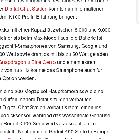
aggschiff-Smartphones des Jahres werden könnte.
er
Digital Chat Station
konnte nun Informationen
mi K100 Pro in Erfahrung bringen.
kku mit einer Kapazität zwischen 8.000 und 9.000
einer als beim Max-Modell aus, die Batterie ist
laggschiff-Smartphones von Samsung, Google und
0 Watt sowie drahtlos mit bis zu 50 Watt geladen
napdragon 8 Elite Gen 5
und einem extrem
enz von 185 Hz könnte das Smartphone auch für
e Option werden.
en eine 200 Megapixel Hauptkamera sowie eine
 dürfen, nähere Details zu den verbauten
 Digital Chat Station verbaut Xiaomi einen ins
erabdrucksensor, während das wasserfeste Gehäuse
ie Redmi K100-Serie wird voraussichtlich im
orgestellt. Nachdem die Redmi K90-Serie in Europa