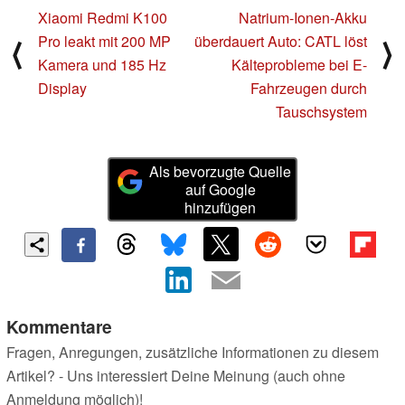
Xiaomi Redmi K100
Natrium-Ionen-Akku
Pro leakt mit 200 MP
überdauert Auto: CATL löst
⟨
⟩
Kamera und 185 Hz
Kälteprobleme bei E-
Display
Fahrzeugen durch
Tauschsystem
Als bevorzugte Quelle
auf Google
hinzufügen
Kommentare
Fragen, Anregungen, zusätzliche Informationen zu diesem
Artikel? - Uns interessiert Deine Meinung (auch ohne
Anmeldung möglich)!