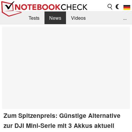
Tests
News
Videos
...
Benchmarks & Tech
Externe Tests
Kaufberatung
Deals
Suche
Jobs
Forum
Zum Spitzenpreis: Günstige Alternative
zur DJI Mini-Serie mit 3 Akkus aktuell