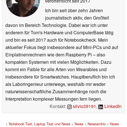
veröffentlicht
seit 2017
Ich bin seit über zehn Jahren
journalistisch aktiv, den Großteil
davon im Bereich Technologie. Dabei war ich unter
anderem für Tom's Hardware und ComputerBase tätig
und bin es seit 2017 auch für Notebookcheck. Mein
aktueller Fokus liegt insbesondere auf Mini-PCs und auf
Einplatinenrechnern wie dem Raspberry Pi – also
kompakten Systemen mit vielen Möglichkeiten. Dazu
kommt ein Faible für alle Arten von Wearables und
insbesondere für Smartwatches. Hauptberuflich bin ich
als Laboringenieur unterwegs, weshalb mir weder
naturwissenschaftliche Zusammenhänge noch die
Interpretation komplexer Messungen fern liegen.
Kontakt:
silvio39191
,
LinkedIn
>
Notebook Test, Laptop Test und News
>
News
>
Newsarchiv
>
News