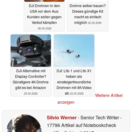
DJI Drohnen in den
Drohne selber bauen?
USA vor dem Aus:
Dieses günstige Kit
Kunden sollen gegen
macht es einfach
Verbot kämpfen
möglich
02.05.2026
08.05.2026
DJI-Alternative mit
DJI: Lito 1 und Lito X1
Display-Controller?
heben als
Günstigere 4K-Drohne
einsteigerfreundliche
gibt es bei Amazon
Drohnen mit 4K-Video
ab
25.04.2026
23.04.2026
Weitere Artikel
anzeigen
Silvio Werner
- Senior Tech Writer
-
17796 Artikel auf Notebookcheck