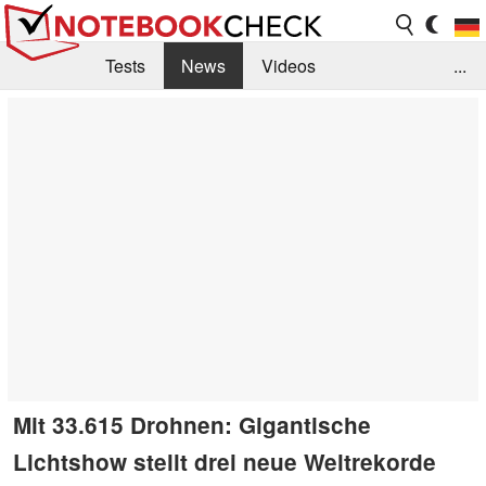
Tests
News
Videos
...
Benchmarks & Tech
Externe Tests
Kaufberatung
Deals
Suche
Jobs
Forum
Mit 33.615 Drohnen: Gigantische
Lichtshow stellt drei neue Weltrekorde