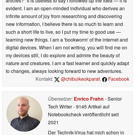
articles?" It is useless to say I followed up the idea — it is
evident. I am an open-minded individual who derives an
infinite amount of joy from researching and discovering
new information, I believe there is so much to learn and
such a short life to live, so I put my time to good use —
learning new things. I am a 'bookworm' of the internet and
digital devices. When I am not writing, you will find me on
my devices still, I do explore and admire the beauty of
nature and creatures. I am a fast learner and quickly adapt
to changes, always looking forward to new adventures.
Kontakt:
@chibuikeokparaf
,
Facebook
Übersetzer:
Enrico Frahn
- Senior
Tech Writer
- 9145 Artikel auf
Notebookcheck veröffentlicht
seit
2021
Der Technik-Virus hat mich schon in