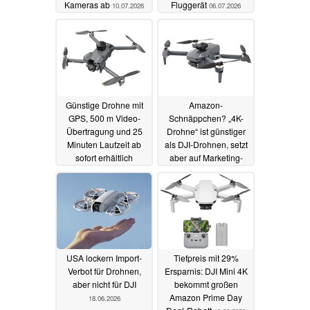
Kameras ab
Fluggerät
10.07.2026
06.07.2026
Günstige Drohne mit
Amazon-
GPS, 500 m Video-
Schnäppchen? „4K-
Übertragung und 25
Drohne“ ist günstiger
Minuten Laufzeit ab
als DJI-Drohnen, setzt
sofort erhältlich
aber auf Marketing-
Tricks
22.06.2026
20.06.2026
USA lockern Import-
Tiefpreis mit 29%
Verbot für Drohnen,
Ersparnis: DJI Mini 4K
aber nicht für DJI
bekommt großen
Amazon Prime Day
18.06.2026