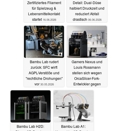
Zertifiziertes Filament
Detail: Dual-Düse
für Spielzeug &
halbiert Druckzeit und
Lebensmittelkontakt
reduziert Abfall
startet
drastisch
16.06.2026
06.06.2026
Bambu Lab rudert
Gamers Nexus und
zurück: SFC wirft
Louis Rossmann
AGPL-Verstöße und
stellen sich wegen
"rechtliche Drohungen"
OrcaSlicer-Fork-
vor
Entwickler gegen
30.05.2026
Bambu Lab
16.05.2026
Bambu Lab H2D:
Bambu Lab A1: