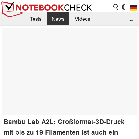
Tests
News
Videos
...
Benchmarks & Tech
Externe Tests
Kaufberatung
Deals
Suche
Jobs
Forum
Bambu Lab A2L: Großformat-3D-Druck
mit bis zu 19 Filamenten ist auch ein