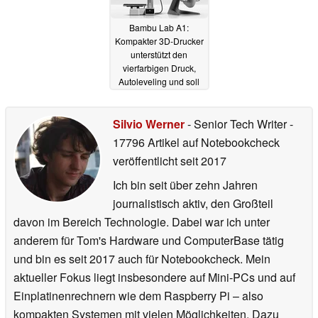
Bambu Lab A1:
Kompakter 3D-Drucker
unterstützt den
vierfarbigen Druck,
Autoleveling und soll
besonders akurat
drucken
21.10.2023
Silvio Werner
- Senior Tech Writer
-
17796 Artikel auf Notebookcheck
veröffentlicht
seit 2017
Ich bin seit über zehn Jahren
journalistisch aktiv, den Großteil
davon im Bereich Technologie. Dabei war ich unter
anderem für Tom's Hardware und ComputerBase tätig
und bin es seit 2017 auch für Notebookcheck. Mein
aktueller Fokus liegt insbesondere auf Mini-PCs und auf
Einplatinenrechnern wie dem Raspberry Pi – also
kompakten Systemen mit vielen Möglichkeiten. Dazu