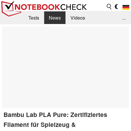
Tests
News
Videos
...
Benchmarks & Tech
Externe Tests
Kaufberatung
Deals
Suche
Jobs
Forum
Bambu Lab PLA Pure: Zertifiziertes
Filament für Spielzeug &