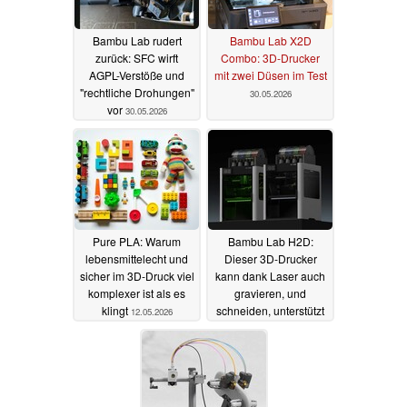
Bambu Lab rudert
Bambu Lab X2D
zurück: SFC wirft
Combo: 3D-Drucker
AGPL-Verstöße und
mit zwei Düsen im Test
"rechtliche Drohungen"
30.05.2026
vor
30.05.2026
Pure PLA: Warum
Bambu Lab H2D:
lebensmittelecht und
Dieser 3D-Drucker
sicher im 3D‑Druck viel
kann dank Laser auch
komplexer ist als es
gravieren, und
klingt
schneiden, unterstützt
12.05.2026
zwei Hotends
27.03.2025