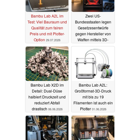
Bambu Lab A2L im
Zwei US-
Test: Viel Bauraum und
Bundesstaaten legen
Qualität zum fairen
Gesetzesentwürfe
Preis und mit Plotter-
gegen Hersteller von
Option
Waffen mittels 3D-
29.07.2026
Drucker vor
12.07.2026
Bambu Lab X2D im
Bambu Lab A2L:
Detail: Dual-Düse
Großformat-3D-Druck
halbiert Druckzeit und
mit bis zu 19
reduziert Abfall
Filamenten ist auch ein
drastisch
Plotter
06.06.2026
01.06.2026