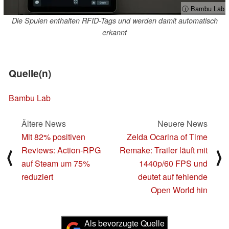
ⓘ Bambu Lab
Die Spulen enthalten RFID-Tags und werden damit automatisch
erkannt
Quelle(n)
Bambu Lab
Ältere News
Neuere News
Mit 82% positiven
Zelda Ocarina of Time
Reviews: Action-RPG
Remake: Trailer läuft mit
⟨
⟩
auf Steam um 75%
1440p/60 FPS und
reduziert
deutet auf fehlende
Open World hin
Als bevorzugte Quelle