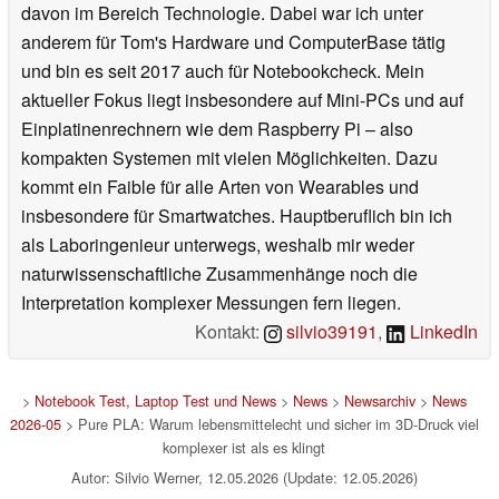
davon im Bereich Technologie. Dabei war ich unter
anderem für Tom's Hardware und ComputerBase tätig
und bin es seit 2017 auch für Notebookcheck. Mein
aktueller Fokus liegt insbesondere auf Mini-PCs und auf
Einplatinenrechnern wie dem Raspberry Pi – also
kompakten Systemen mit vielen Möglichkeiten. Dazu
kommt ein Faible für alle Arten von Wearables und
insbesondere für Smartwatches. Hauptberuflich bin ich
als Laboringenieur unterwegs, weshalb mir weder
naturwissenschaftliche Zusammenhänge noch die
Interpretation komplexer Messungen fern liegen.
Kontakt:
silvio39191
,
LinkedIn
>
Notebook Test, Laptop Test und News
>
News
>
Newsarchiv
>
News
2026-05
> Pure PLA: Warum lebensmittelecht und sicher im 3D‑Druck viel
komplexer ist als es klingt
Autor: Silvio Werner, 12.05.2026 (Update: 12.05.2026)