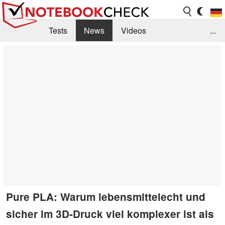
Tests
News
Videos
...
Benchmarks & Tech
Externe Tests
Kaufberatung
Deals
Suche
Jobs
Forum
Pure PLA: Warum lebensmittelecht und
sicher im 3D‑Druck viel komplexer ist als