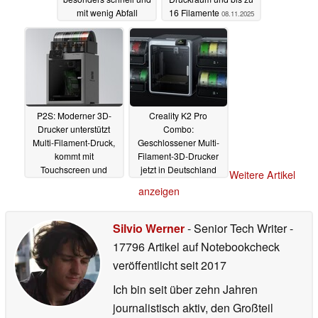
mit wenig Abfall
16 Filamente
08.11.2025
möglich machen
12.12.2025
P2S: Moderner 3D-
Creality K2 Pro
Drucker unterstützt
Combo:
Multi-Filament-Druck,
Geschlossener Multi-
kommt mit
Filament-3D-Drucker
Touchscreen und
jetzt in Deutschland
Weitere Artikel
Schnellwechsel-
erhältlich
13.10.2025
anzeigen
Druckdüse
14.10.2025
Silvio Werner
- Senior Tech Writer
-
17796 Artikel auf Notebookcheck
veröffentlicht
seit 2017
Ich bin seit über zehn Jahren
journalistisch aktiv, den Großteil