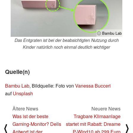
ⓘ Bambu Lab
Das Entgraten ist bei der beabsichtigten Nutzung durch
Kinder natürlich noch einmal deutlich wichtiger
Quelle(n)
Bambu Lab
, Bildquelle: Foto von
Vanessa Bucceri
auf
Unsplash
Ältere News
Neuere News
Was ist der beste
Tragbare Klimaanlage
Gaming-Monitor? Dells
startet mit Rabatt: Dreame
⟨
⟩
Antwort ist der
P-Wind10 ab 299 Euro