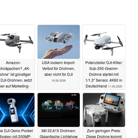
Amazon-
USA lockern Import-
Potenzieller DJI-Killer:
chnäppchen? „4K-
Verbot für Drohnen,
Sub-250-Gramm-
ohne“ ist günstiger
aber nicht für DJI
Drohne startet mit
 DJI-Drohnen, setzt
1/1,3" Sensor, 4K60 in
18.06.2026
ber auf Marketing-
Deutschland
11.06.2026
Tricks
20.06.2026
e DJI Osmo Pocket
Mit 33.615 Drohnen:
Zum geringen Preis:
Rivalen mit 200MP-
Gigantische Lichtshow
Diese Drohne kommt