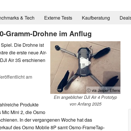
nchmarks & Tech
Externe Tests
Kaufberatung
Deal
 250-Gramm-Drohne im Anflug
 Spiel. Die Drohne ist
äre die erste neue Air-
DJI Air 3S erschienen
eröffentlicht am
ⓘ via Jasper Ellens
Ein angeblicher DJI Air 4 Prototyp
von Anfang 2025
ahlreiche Produkte
as Mic Mini 2, die Osmo
rschienen. In der vergangenen Woche hat das
Verkauf des Osmo Mobile 8P samt Osmo-FrameTap-