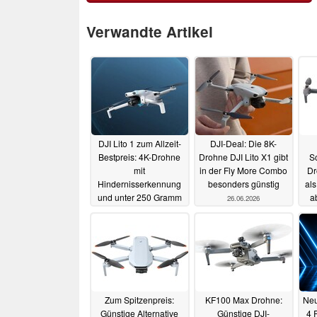
Verwandte Artikel
DJI Lito 1 zum Allzeit-
DJI-Deal: Die 8K-
Bestpreis: 4K-Drohne
Drohne DJI Lito X1 gibt
S
mit
in der Fly More Combo
Dr
Hindernisserkennung
besonders günstig
als
und unter 250 Gramm
a
26.06.2026
05.07.2026
Zum Spitzenpreis:
KF100 Max Drohne:
Neu
Günstige Alternative
Günstige DJI-
4 