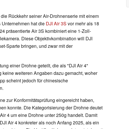
 die Rückkehr seiner Air-Drohnenserie mit einem
s Unternehmen hat die
DJI Air 3S
vor mehr als 18
4 präsentierte Air 3S kombiniert eine 1-Zoll-
lekamera. Diese Objektivkombination will DJI
et-Sparte bringen, und zwar mit der
ng einer Drohne geteilt, die als "DJI Air 4"
ang keine weiteren Angaben dazu gemacht, woher
pp scheint jedoch für chinesische
n.
hne zur Konformitätsprüfung eingereicht haben,
en konnte. Die Kategorisierung der Drohne deutet
 Air 4 um eine Drohne unter 250g handelt. Damit
DJI Air 4 konkreter als noch Anfang 2025, als ein