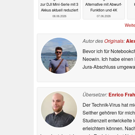
zur DJI Mini-Serie mit 3
Alternative mit Abwurf-
Akkus aktuell reduziert
Funktion und 4K
08.06.2026
07.06.2026
Weite
Autor des
Originals
:
Ale
Bevor ich für Notebookc
Neowin. Ich habe einen B
Jura-Abschluss umgewand
Übersetzer:
Enrico Fra
Der Technik-Virus hat mi
Seither gehören für mic
Studienzeit entwickelte 
erleichtern können. Nac