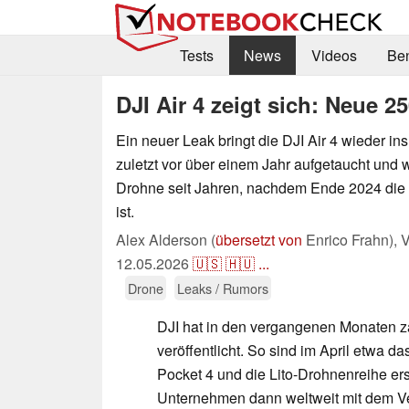
Tests
News
Videos
Be
DJI Air 4 zeigt sich: Neue
Ein neuer Leak bringt die DJI Air 4 wieder ins
zuletzt vor über einem Jahr aufgetaucht und w
Drohne seit Jahren, nachdem Ende 2024 die 
ist.
Alex Alderson (
übersetzt von
Enrico Frahn),
V
12.05.2026
🇺🇸
🇭🇺
...
Drone
Leaks / Rumors
DJI hat in den vergangenen Monaten z
veröffentlicht. So sind im April etwa d
Pocket 4 und die Lito-Drohnenreihe e
Unternehmen dann weltweit mit dem 