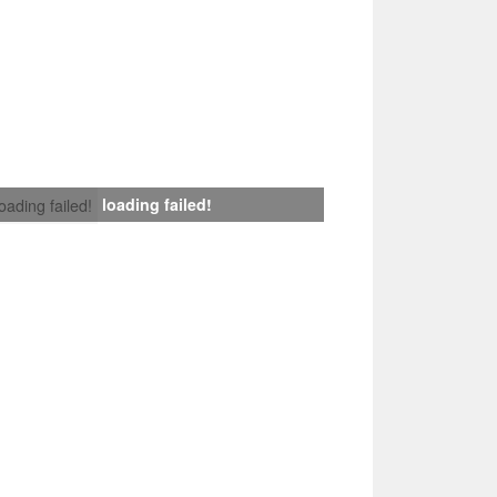
loading failed!
loading failed!