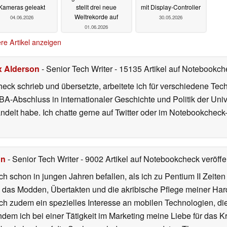
Kameras geleakt
stellt drei neue
mit Display-Controller
Weltrekorde auf
04.06.2026
30.05.2026
01.06.2026
re Artikel anzeigen
x Alderson
- Senior Tech Writer
- 15135 Artikel auf Notebookche
heck schrieb und übersetzte, arbeitete ich für verschiedene T
A-Abschluss in internationaler Geschichte und Politik der Univ
elt habe. Ich chatte gerne auf Twitter oder im Notebookcheck
hn
- Senior Tech Writer
- 9002 Artikel auf Notebookcheck veröffen
ch schon in jungen Jahren befallen, als ich zu Pentium II Zeite
h das Modden, Übertakten und die akribische Pflege meiner Ha
ich zudem ein spezielles Interesse an mobilen Technologien, di
hdem ich bei einer Tätigkeit im Marketing meine Liebe für das 