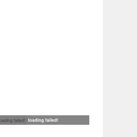
loading failed!
loading failed!