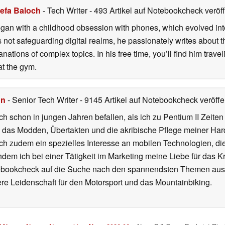
efa Baloch
- Tech Writer
- 493 Artikel auf Notebookcheck veröff
gan with a childhood obsession with phones, which evolved into
 not safeguarding digital realms, he passionately writes about t
ations of complex topics. In his free time, you’ll find him travel
 at the gym.
hn
- Senior Tech Writer
- 9145 Artikel auf Notebookcheck veröffen
ch schon in jungen Jahren befallen, als ich zu Pentium II Zeite
h das Modden, Übertakten und die akribische Pflege meiner Ha
ich zudem ein spezielles Interesse an mobilen Technologien, di
hdem ich bei einer Tätigkeit im Marketing meine Liebe für das 
ebookcheck auf die Suche nach den spannendsten Themen aus d
e Leidenschaft für den Motorsport und das Mountainbiking.