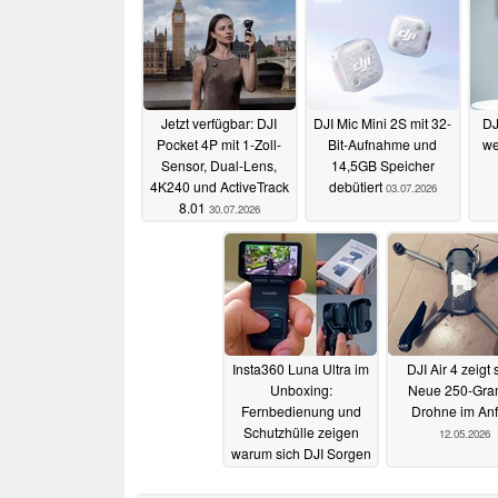
Jetzt verfügbar: DJI
DJI Mic Mini 2S mit 32-
DJ
Pocket 4P mit 1-Zoll-
Bit-Aufnahme und
we
Sensor, Dual-Lens,
14,5GB Speicher
4K240 und ActiveTrack
debütiert
03.07.2026
8.01
30.07.2026
Insta360 Luna Ultra im
DJI Air 4 zeigt 
Unboxing:
Neue 250-Gr
Fernbedienung und
Drohne im Anf
Schutzhülle zeigen
12.05.2026
warum sich DJI Sorgen
machen sollte
20.05.2026