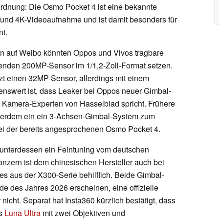
ordnung: Die Osmo Pocket 4 ist eine bekannte
und 4K-Videoaufnahme und ist damit besonders für
nt.
on auf Weibo könnten Oppos und Vivos tragbare
enden 200MP-Sensor im 1/1,2-Zoll-Format setzen.
t einen 32MP-Sensor, allerdings mit einem
nswert ist, dass Leaker bei Oppos neuer Gimbal-
Kamera-Experten von Hasselblad spricht. Frühere
ußerdem ein ein 3-Achsen-Gimbal-System zum
ei der bereits angesprochenen Osmo Pocket 4.
unterdessen ein Feintuning vom deutschen
ern ist dem chinesischen Hersteller auch bei
s aus der X300-Serie behilflich. Beide Gimbal-
 des Jahres 2026 erscheinen, eine offizielle
 nicht. Separat hat Insta360 kürzlich bestätigt, dass
ns
Luna Ultra
mit zwei Objektiven und