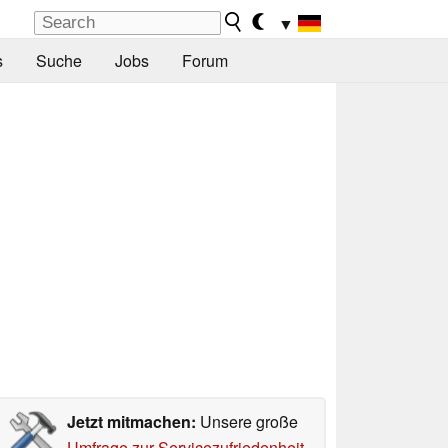
▼
s
Suche
Jobs
Forum
Jetzt mitmachen:
Unsere große
Umfrage zur Servicezufriedenheit