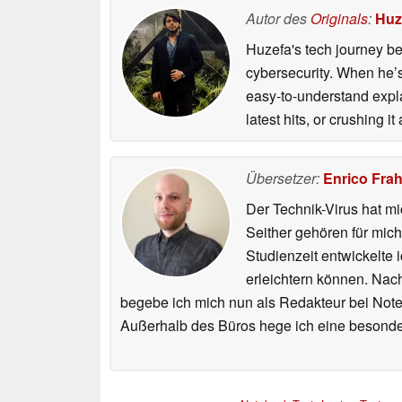
Autor des
Originals
:
Huz
Huzefa's tech journey be
cybersecurity. When he’s
easy-to-understand explan
latest hits, or crushing it
Übersetzer:
Enrico Fra
Der Technik-Virus hat mi
Seither gehören für mic
Studienzeit entwickelte 
erleichtern können. Nac
begebe ich mich nun als Redakteur bei Not
Außerhalb des Büros hege ich eine besonder