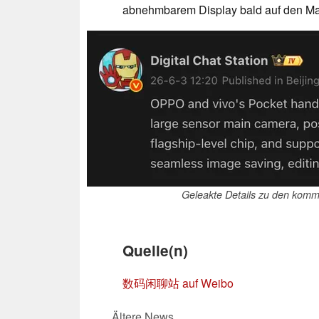
abnehmbarem Display bald auf den Mar
Geleakte Details zu den ko
Quelle(n)
数码闲聊站 auf Weibo
Ältere News