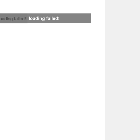
loading failed!
loading failed!