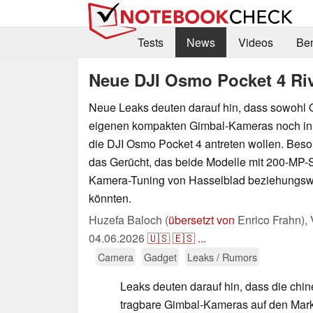
Tests
News
Videos
Be
Neue DJI Osmo Pocket 4 Ri
Neue Leaks deuten darauf hin, dass sowohl 
eigenen kompakten Gimbal-Kameras noch in
die DJI Osmo Pocket 4 antreten wollen. Beso
das Gerücht, das beide Modelle mit 200-MP
Kamera-Tuning von Hasselblad beziehungsw
könnten.
Huzefa Baloch (
übersetzt von
Enrico Frahn),
04.06.2026
🇺🇸
🇪🇸
...
Camera
Gadget
Leaks / Rumors
Leaks deuten darauf hin, dass die ch
tragbare Gimbal-Kameras auf den Markt