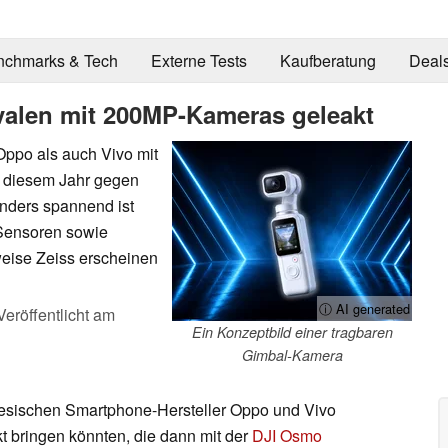
nchmarks & Tech
Externe Tests
Kaufberatung
Deal
valen mit 200MP-Kameras geleakt
Oppo als auch Vivo mit
 diesem Jahr gegen
nders spannend ist
-Sensoren sowie
eise Zeiss erscheinen
ⓘ AI generated
Veröffentlicht am
Ein Konzeptbild einer tragbaren
Gimbal-Kamera
inesischen Smartphone-Hersteller Oppo und Vivo
 bringen könnten, die dann mit der
DJI Osmo