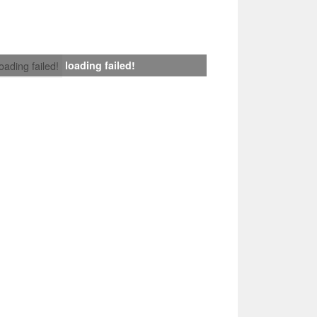
loading failed!
loading failed!