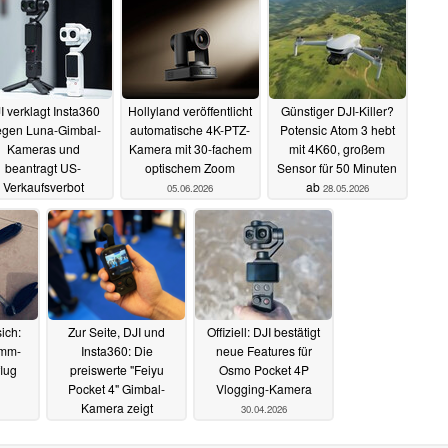
I verklagt Insta360
Hollyland veröffentlicht
Günstiger DJI-Killer?
gen Luna-Gimbal-
automatische 4K-PTZ-
Potensic Atom 3 hebt
Kameras und
Kamera mit 30-fachem
mit 4K60, großem
beantragt US-
optischem Zoom
Sensor für 50 Minuten
Verkaufsverbot
ab
05.06.2026
28.05.2026
12.06.2026
sich:
Zur Seite, DJI und
Offiziell: DJI bestätigt
amm-
Insta360: Die
neue Features für
lug
preiswerte "Feiyu
Osmo Pocket 4P
Pocket 4" Gimbal-
Vlogging-Kamera
Kamera zeigt
30.04.2026
innovatives Design
05.05.2026