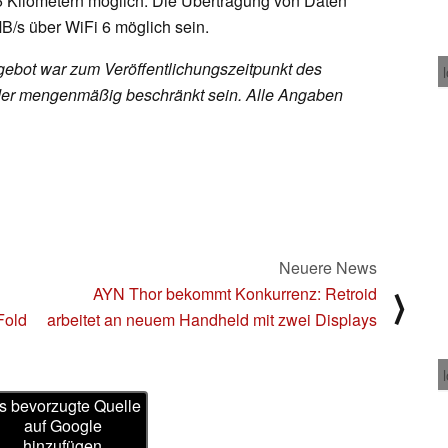
15 Kilometern möglich. Die Übertragung von Daten
MB/s über WiFi 6 möglich sein.
ebot war zum Veröffentlichungszeitpunkt des
h oder mengenmäßig beschränkt sein. Alle Angaben
Neuere News
AYN Thor bekommt Konkurrenz: Retroid
⟩
Fold
arbeitet an neuem Handheld mit zwei Displays
s bevorzugte Quelle
auf Google
hinzufügen