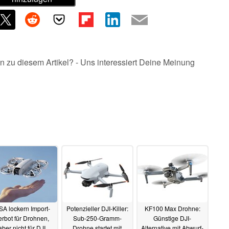
n zu diesem Artikel? - Uns interessiert Deine Meinung
A lockern Import-
Potenzieller DJI-Killer:
KF100 Max Drohne:
erbot für Drohnen,
Sub-250-Gramm-
Günstige DJI-
aber nicht für DJI
Drohne startet mit
Alternative mit Abwurf-