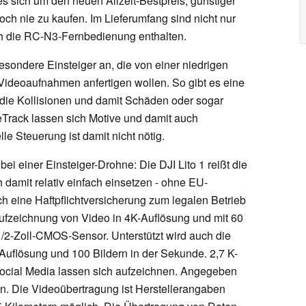
es sich um den neuen Allzeit-Bestpreis, günstiger
h nie zu kaufen. Im Lieferumfang sind nicht nur
h die RC-N3-Fernbedienung enthalten.
besondere Einsteiger an, die von einer niedrigen
 Videoaufnahmen anfertigen wollen. So gibt es eine
die Kollisionen und damit Schäden oder sogar
eTrack lassen sich Motive und damit auch
le Steuerung ist damit nicht nötig.
ei einer Einsteiger-Drohne: Die DJI Lito 1 reißt die
damit relativ einfach einsetzen - ohne EU-
h eine Haftpflichtversicherung zum legalen Betrieb
e Aufzeichnung von Video in 4K-Auflösung und mit 60
1/2-Zoll-CMOS-Sensor. Unterstützt wird auch die
uflösung und 100 Bildern in der Sekunde. 2,7 K-
Social Media lassen sich aufzeichnen. Angegeben
en. Die Videoübertragung ist Herstellerangaben