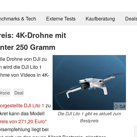
nchmarks & Tech
Externe Tests
Kaufberatung
Deal
reis: 4K-Drohne mit
unter 250 Gramm
elle Drohne von DJI zu
 wird die DJI Lito 1
nahme von Videos in 4K-
Drone
Deal
orgestellte DJI Lito 1
zu
ⓘ DJI
kret kann das Modell
Die DJI Lito 1 gibt es aktuell zum
Bestpreis
reis von 271,20 Euro
eisempfehlung liegt bei