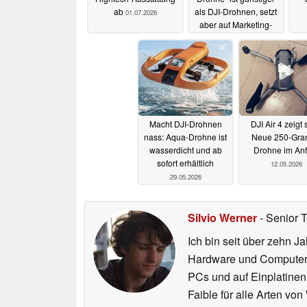
ab
als DJI-Drohnen, setzt
01.07.2026
aber auf Marketing-
Tricks
20.06.2026
Macht DJI-Drohnen
DJI Air 4 zeigt 
nass: Aqua-Drohne ist
Neue 250-Gr
wasserdicht und ab
Drohne im Anf
sofort erhältlich
12.05.2026
29.05.2026
Silvio Werner
- Senior 
Ich bin seit über zehn J
Hardware und ComputerBa
PCs und auf Einplatinen
Faible für alle Arten vo