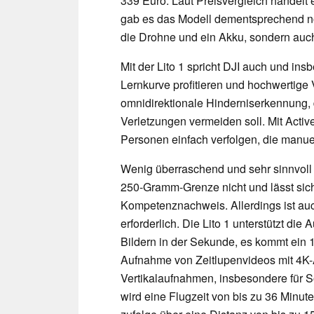
339 Euro. Laut Preisvergleich handelt 
gab es das Modell dementsprechend noc
die Drohne und ein Akku, sondern auc
Mit der Lito 1 spricht DJI auch und ins
Lernkurve profitieren und hochwertige
omnidirektionale Hinderniserkennung, 
Verletzungen vermeiden soll. Mit Activ
Personen einfach verfolgen, die manuel
Wenig überraschend und sehr sinnvoll b
250-Gramm-Grenze nicht und lässt sich 
Kompetenznachweis. Allerdings ist auc
erforderlich. Die Lito 1 unterstützt di
Bildern in der Sekunde, es kommt ein 
Aufnahme von Zeitlupenvideos mit 4K-A
Vertikalaufnahmen, insbesondere für 
wird eine Flugzeit von bis zu 36 Minut