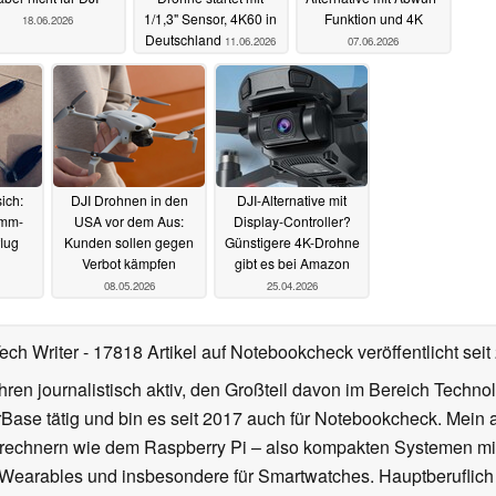
1/1,3" Sensor, 4K60 in
Funktion und 4K
18.06.2026
Deutschland
11.06.2026
07.06.2026
sich:
DJI Drohnen in den
DJI-Alternative mit
amm-
USA vor dem Aus:
Display-Controller?
lug
Kunden sollen gegen
Günstigere 4K-Drohne
Verbot kämpfen
gibt es bei Amazon
08.05.2026
25.04.2026
Tech Writer
- 17818 Artikel auf Notebookcheck veröffentlicht
seit
ahren journalistisch aktiv, den Großteil davon im Bereich Techn
se tätig und bin es seit 2017 auch für Notebookcheck. Mein ak
rechnern wie dem Raspberry Pi – also kompakten Systemen mit
n Wearables und insbesondere für Smartwatches. Hauptberuflich