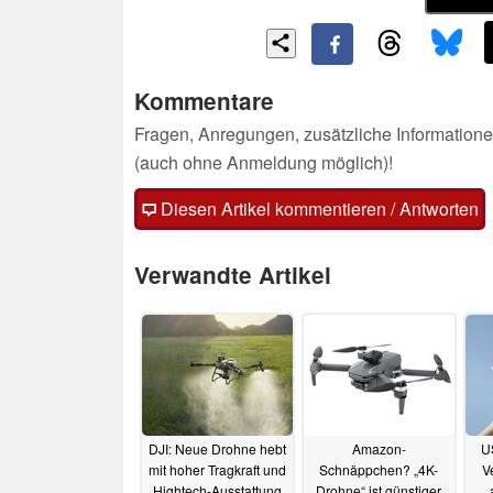
Kommentare
Fragen, Anregungen, zusätzliche Informatione
(auch ohne Anmeldung möglich)!
Diesen Artikel kommentieren / Antworten
Verwandte Artikel
DJI: Neue Drohne hebt
Amazon-
US
mit hoher Tragkraft und
Schnäppchen? „4K-
V
Hightech-Ausstattung
Drohne“ ist günstiger