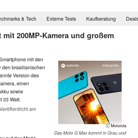
nchmarks & Tech
Externe Tests
Kaufberatung
Deal
et mit 200MP-Kamera und großem
n Smartphone mit den
r den brasilianischen
annte Version des
kamera, einen
Akku sowie
 33 Watt.
Veröffentlicht am
ⓘ Motorola
Das Moto G Max kommt in Grau und