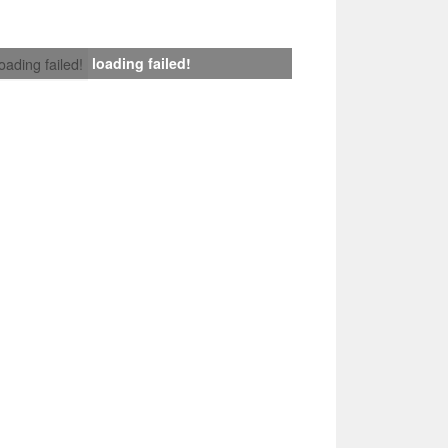
loading failed!
loading failed!