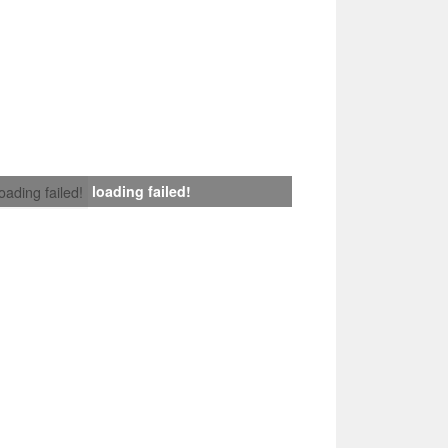
loading failed!
loading failed!