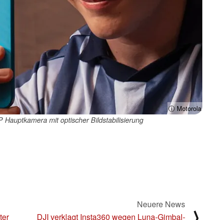
ⓘ Motorola
Hauptkamera mit optischer Bildstabilisierung
Neuere News
⟩
ter
DJI verklagt Insta360 wegen Luna-Gimbal-