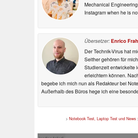
Autor des
Originals
:
Abh
Abhinav is a tech enthusi
Mechanical Engineering 
Instagram when he is not
Übersetzer:
Enrico Fra
Der Technik-Virus hat mi
Seither gehören für mic
Studienzeit entwickelte 
erleichtern können. Nac
begebe ich mich nun als Redakteur bei Not
Außerhalb des Büros hege ich eine besonder
>
Notebook Test, Laptop Test und News