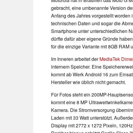
Motorola hat in Brasilien das Moto G M
gebracht, eine umbenannte Version de
Anfang des Jahres vorgestellt worden 
technischen Daten und sogar die Ab
Smartphone unter unterschiedlichen Nam
dürfte dafür aber eigene Gründe haben.
für die einzige Variante mit 8GB RAM
Im Inneren arbeitet der
MediaTek Dimen
internem Speicher. Eine Speichererwei
kommt ab Werk Android 16 zum Einsat
Hersteller wie üblich nicht gemacht.
Für Fotos steht ein 200MP-Hauptsensor
kommt eine 8 MP Ultraweitwinkelkamera.
Kamera. Die Stromversorgung überni
Laden mit 33 Watt unterstützt. Außerd
Display mit 2772 x 1272 Pixeln, 120Hz 