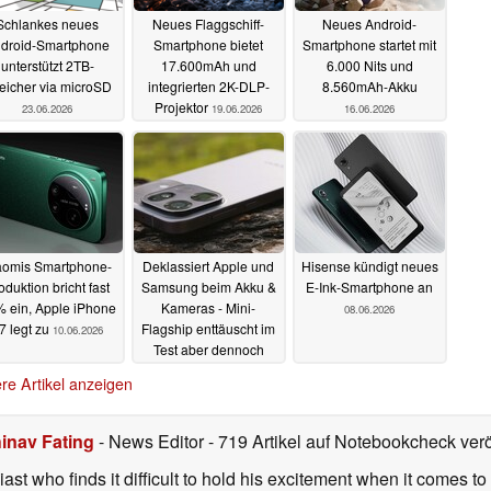
Schlankes neues
Neues Flaggschiff-
Neues Android-
droid-Smartphone
Smartphone bietet
Smartphone startet mit
unterstützt 2TB-
17.600mAh und
6.000 Nits und
eicher via microSD
integrierten 2K-DLP-
8.560mAh-Akku
Projektor
23.06.2026
19.06.2026
16.06.2026
aomis Smartphone-
Deklassiert Apple und
Hisense kündigt neues
oduktion bricht fast
Samsung beim Akku &
E-Ink-Smartphone an
 ein, Apple iPhone
Kameras - Mini-
08.06.2026
7 legt zu
Flagship enttäuscht im
10.06.2026
Test aber dennoch
09.06.2026
re Artikel anzeigen