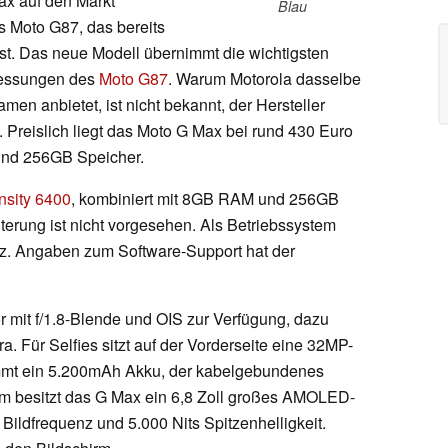
ax auf den Markt
Blau
s Moto G87, das bereits
ist. Das neue Modell übernimmt die wichtigsten
messungen des
Moto G87
. Warum Motorola dasselbe
en anbietet, ist nicht bekannt, der Hersteller
 Preislich liegt das Moto G Max bei rund 430 Euro
 und 256GB Speicher.
sity 6400
, kombiniert mit 8GB RAM und 256GB
terung ist nicht vorgesehen. Als Betriebssystem
z. Angaben zum Software-Support hat der
 mit f/1.8-Blende und OIS zur Verfügung, dazu
 Für Selfies sitzt auf der Vorderseite eine 32MP-
mmt ein 5.200mAh Akku, der kabelgebundenes
em besitzt das G Max ein 6,8 Zoll großes AMOLED-
Bildfrequenz und 5.000 Nits Spitzenhelligkeit.