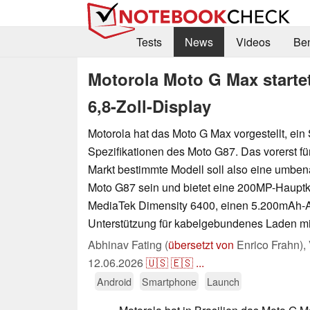
Tests
News
Videos
Be
Motorola Moto G Max start
6,8-Zoll-Display
Motorola hat das Moto G Max vorgestellt, ei
Spezifikationen des Moto G87. Das vorerst fü
Markt bestimmte Modell soll also eine umben
Moto G87 sein und bietet eine 200MP-Haupt
MediaTek Dimensity 6400, einen 5.200mAh-
Unterstützung für kabelgebundenes Laden mit
Abhinav Fating (
übersetzt von
Enrico Frahn),
12.06.2026
🇺🇸
🇪🇸
...
Android
Smartphone
Launch