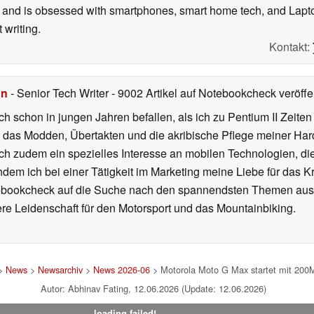
inav Fating
- News Editor
- 719 Artikel auf Notebookcheck verö
ast who finds it difficult to hold his excitement when it comes t
and is obsessed with smartphones, smart home tech, and Laptop
 writing.
Kontakt:
hn
- Senior Tech Writer
- 9002 Artikel auf Notebookcheck veröffen
ch schon in jungen Jahren befallen, als ich zu Pentium II Zeite
h das Modden, Übertakten und die akribische Pflege meiner Ha
ich zudem ein spezielles Interesse an mobilen Technologien, di
hdem ich bei einer Tätigkeit im Marketing meine Liebe für das 
ebookcheck auf die Suche nach den spannendsten Themen aus d
e Leidenschaft für den Motorsport und das Mountainbiking.
>
News
>
Newsarchiv
>
News 2026-06
> Motorola Moto G Max startet mit 200