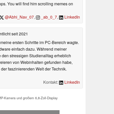
ffentlicht
seit 2024
o the latest gadgets. He holds a degree in
s. You will find him scrolling memes on
@Abhi_Nav_07
,
_ab_0_7
,
LinkedIn
tlicht
seit 2021
n meine ersten Schritte im PC-Bereich wagte.
rdware einfach dazu. Während meiner
e den stressigen Studienalltag erheblich
Kreieren von Webinhalten gefunden habe,
er faszinierenden Welt der Technik.
Kontakt:
LinkedIn
MP-Kamera und großem 6,8-Zoll-Display