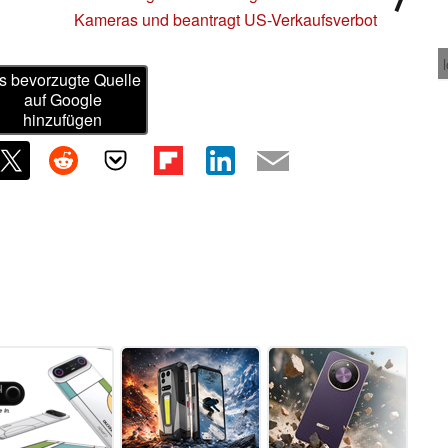
Kameras und beantragt US-Verkaufsverbot
s bevorzugte Quelle
auf Google
hinzufügen
n zu diesem Artikel? - Uns interessiert Deine Meinung