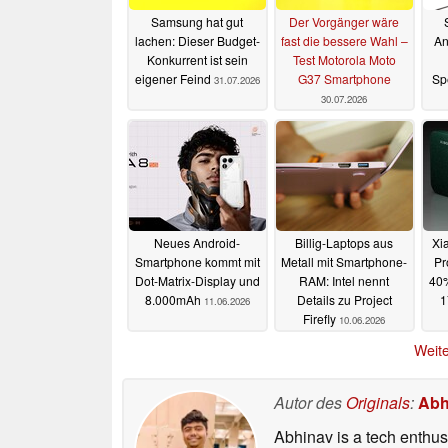
Samsung hat gut
Der Vorgänger wäre
lachen: Dieser Budget-
fast die bessere Wahl –
An
Konkurrent ist sein
Test Motorola Moto
eigener Feind
G37 Smartphone
Sp
31.07.2026
30.07.2026
Neues Android-
Billig-Laptops aus
Xi
Smartphone kommt mit
Metall mit Smartphone-
Pr
Dot-Matrix-Display und
RAM: Intel nennt
40%
8.000mAh
Details zu Project
1
11.06.2026
Firefly
10.06.2026
Weite