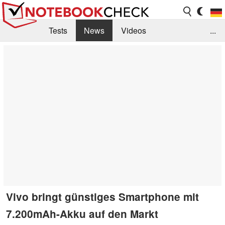
Tests
News
Videos
...
Benchmarks & Tech
Externe Tests
Kaufberatung
Deals
Suche
Jobs
Forum
Vivo bringt günstiges Smartphone mit
7.200mAh-Akku auf den Markt