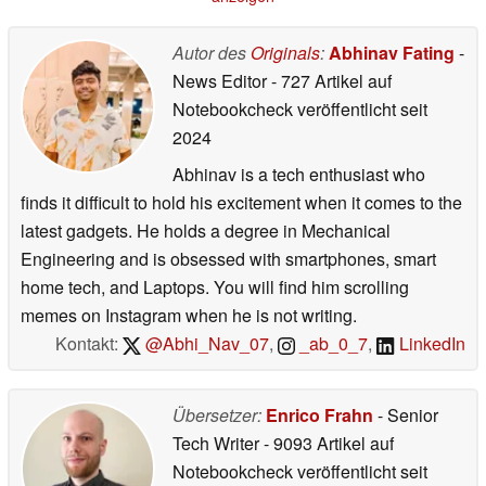
Autor des
Originals
:
Abhinav Fating
-
News Editor
- 727 Artikel auf
Notebookcheck veröffentlicht
seit
2024
Abhinav is a tech enthusiast who
finds it difficult to hold his excitement when it comes to the
latest gadgets. He holds a degree in Mechanical
Engineering and is obsessed with smartphones, smart
home tech, and Laptops. You will find him scrolling
memes on Instagram when he is not writing.
Kontakt:
@Abhi_Nav_07
,
_ab_0_7
,
LinkedIn
Übersetzer:
Enrico Frahn
- Senior
Tech Writer
- 9093 Artikel auf
Notebookcheck veröffentlicht
seit