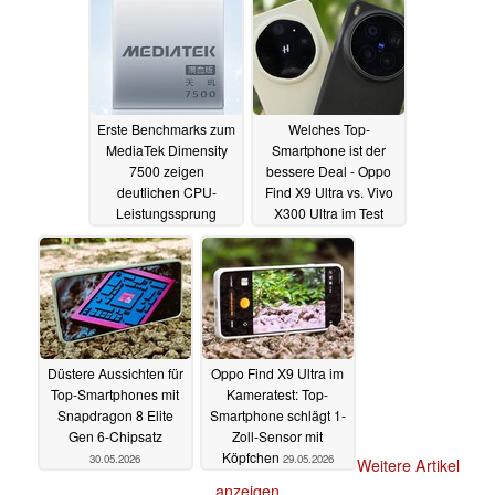
Erste Benchmarks zum
Welches Top-
MediaTek Dimensity
Smartphone ist der
7500 zeigen
bessere Deal - Oppo
deutlichen CPU-
Find X9 Ultra vs. Vivo
Leistungssprung
X300 Ultra im Test
31.05.2026
31.05.2026
Düstere Aussichten für
Oppo Find X9 Ultra im
Top-Smartphones mit
Kameratest: Top-
Snapdragon 8 Elite
Smartphone schlägt 1-
Gen 6-Chipsatz
Zoll-Sensor mit
Köpfchen
30.05.2026
29.05.2026
Weitere Artikel
anzeigen