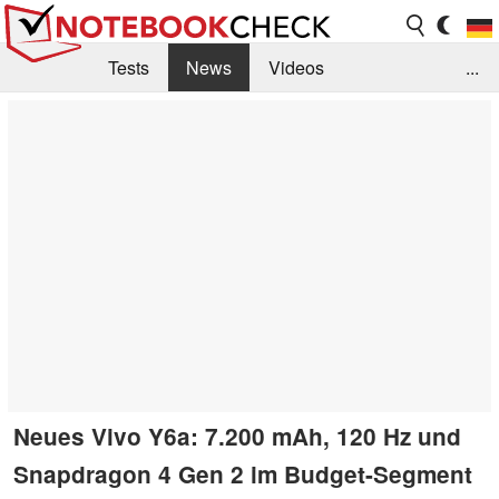
Tests
News
Videos
...
Benchmarks & Tech
Externe Tests
Kaufberatung
Deals
Suche
Jobs
Forum
Neues Vivo Y6a: 7.200 mAh, 120 Hz und
Snapdragon 4 Gen 2 im Budget-Segment