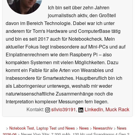
Ich bin seit über zehn Jahren
journalistisch aktiv, den Großteil
davon im Bereich Technologie. Dabei war ich unter
anderem für Tom's Hardware und ComputerBase tätig
und bin es seit 2017 auch für Notebookcheck. Mein
aktueller Fokus liegt insbesondere auf Mini-PCs und auf
Einplatinenrechnern wie dem Raspberry Pi – also
kompakten Systemen mit vielen Möglichkeiten. Dazu
kommt ein Faible für alle Arten von Wearables und
insbesondere für Smartwatches. Hauptberuflich bin ich
als Laboringenieur unterwegs, weshalb mir weder
naturwissenschaftliche Zusammenhänge noch die
Interpretation komplexer Messungen fern liegen.
Kontakt:
silvio39191
,
LinkedIn
,
Muck Rack
>
Notebook Test, Laptop Test und News
>
News
>
Newsarchiv
>
News
2026-06
> Neues Vivo Y6a: 7.200 mAh, 120 Hz und Snapdragon 4 Gen 2