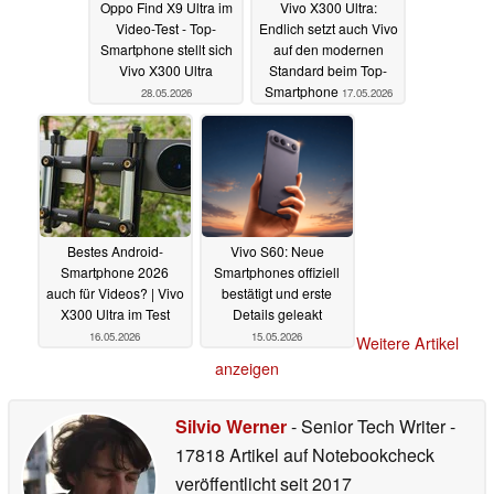
Oppo Find X9 Ultra im
Vivo X300 Ultra:
Video-Test - Top-
Endlich setzt auch Vivo
Smartphone stellt sich
auf den modernen
Vivo X300 Ultra
Standard beim Top-
Smartphone
28.05.2026
17.05.2026
Bestes Android-
Vivo S60: Neue
Smartphone 2026
Smartphones offiziell
auch für Videos? | Vivo
bestätigt und erste
X300 Ultra im Test
Details geleakt
16.05.2026
15.05.2026
Weitere Artikel
anzeigen
Silvio Werner
- Senior Tech Writer
-
17818 Artikel auf Notebookcheck
veröffentlicht
seit 2017