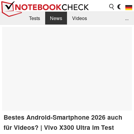
Tests
News
Videos
...
Benchmarks & Tech
Externe Tests
Kaufberatung
Deals
Suche
Jobs
Forum
Bestes Android-Smartphone 2026 auch
für Videos? | Vivo X300 Ultra im Test