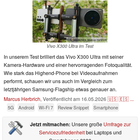
ⓘ Notebookcheck (Marcus Herbrich)
Vivo X300 Ultra im Test
In unserem Test brilliert das Vivo X300 Ultra mit seiner
Kamera-Hardware und einer hervorragenden Fotoqualität.
Wie stark das Highend-Phone bei Videoaufnahmen
performt, schauen wir uns auch im Vergleich zum
letztjährigen Samsung-Flagship etwas genauer an.
Marcus Herbrich
,
Veröffentlicht am
16.05.2026
🇺🇸
🇪🇸
...
5G
Android
Wi-Fi 7
Review Snippet
Smartphone
Jetzt mitmachen:
Unsere große
Umfrage zur
Servicezufriedenheit
bei Laptops und