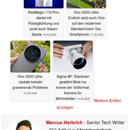
RedMagic 11S Pro+
Vivo X300 Ultra:
startet mit
Endlich setzt auch Vivo
Flüssigkühlung und
auf den modernen
zockt auch Steam-
Standard beim Top-
Spiele
Smartphone
18.05.2026
17.05.2026
Vivo X300 Ultra:
Sigma BF: Teardown
Update behebt
gewährt Blick ins
gravierende Probleme
Innere der Vollformat-
Kamera für
15.05.2026
Minimalisten
15.05.2026
Weitere Artikel
anzeigen
Marcus Herbrich
- Senior Tech Writer
- 762 Artikel auf Notebookcheck