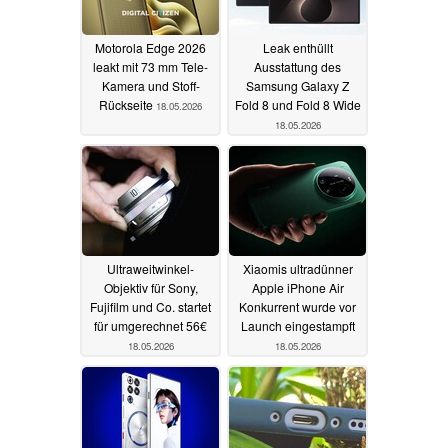
Motorola Edge 2026
Leak enthüllt
leakt mit 73 mm Tele-
Ausstattung des
Kamera und Stoff-
Samsung Galaxy Z
Rückseite
Fold 8 und Fold 8 Wide
18.05.2026
18.05.2026
Ultraweitwinkel-
Xiaomis ultradünner
Objektiv für Sony,
Apple iPhone Air
Fujifilm und Co. startet
Konkurrent wurde vor
für umgerechnet 56€
Launch eingestampft
18.05.2026
18.05.2026