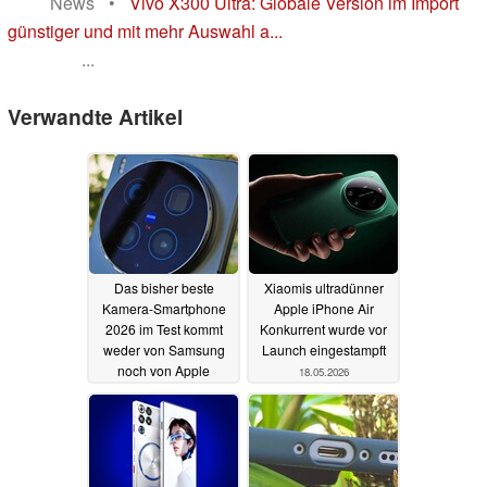
News
•
Vivo X300 Ultra: Globale Version im Import
günstiger und mit mehr Auswahl a...
...
Verwandte Artikel
Das bisher beste
Xiaomis ultradünner
Kamera-Smartphone
Apple iPhone Air
2026 im Test kommt
Konkurrent wurde vor
weder von Samsung
Launch eingestampft
noch von Apple
18.05.2026
31.05.2026