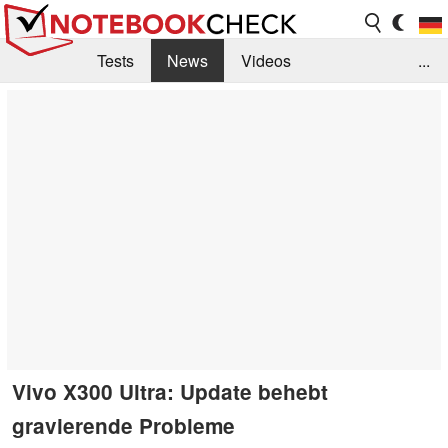
Tests
News
Videos
...
Benchmarks & Tech
Externe Tests
Kaufberatung
Deals
Suche
Jobs
Forum
Vivo X300 Ultra: Update behebt
gravierende Probleme