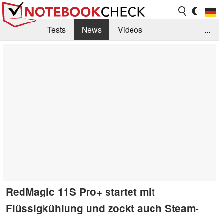
Tests
News
Videos
...
Benchmarks & Tech
Externe Tests
Kaufberatung
Deals
Suche
Jobs
Forum
RedMagic 11S Pro+ startet mit
Flüssigkühlung und zockt auch Steam-