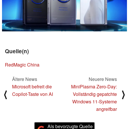
Quelle(n)
RedMagic China
Ältere News
Neuere News
Microsoft befreit die
MiniPlasma Zero-Day:
⟨
⟩
Copilot-Taste von AI
Vollständig gepatchte
Windows 11-Systeme
angreifbar
Als bevorzugte Quelle