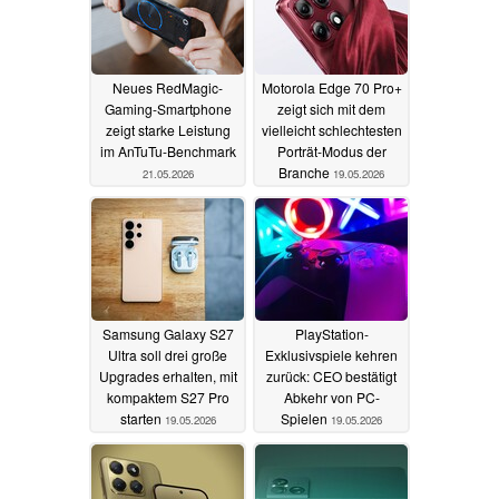
Neues RedMagic-
Motorola Edge 70 Pro+
Gaming-Smartphone
zeigt sich mit dem
zeigt starke Leistung
vielleicht schlechtesten
im AnTuTu-Benchmark
Porträt-Modus der
Branche
21.05.2026
19.05.2026
Samsung Galaxy S27
PlayStation-
Ultra soll drei große
Exklusivspiele kehren
Upgrades erhalten, mit
zurück: CEO bestätigt
kompaktem S27 Pro
Abkehr von PC-
starten
Spielen
19.05.2026
19.05.2026