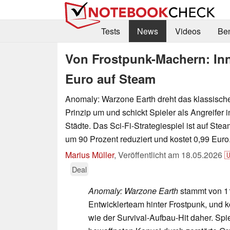
Tests
News
Videos
Be
Von Frostpunk-Machern: Inno
Euro auf Steam
Anomaly: Warzone Earth dreht das klassisch
Prinzip um und schickt Spieler als Angreifer 
Städte. Das Sci-Fi-Strategiespiel ist auf Ste
um 90 Prozent reduziert und kostet 0,99 Euro
Marius Müller
,
Veröffentlicht am
18.05.2026

Deal
Anomaly: Warzone Earth
stammt von 11
Entwicklerteam hinter Frostpunk, und 
wie der Survival-Aufbau-Hit daher. Spi