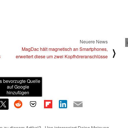
Neuere News
MagDac hält magnetisch an Smartphones,
⟩
8
erweitert diese um zwei Kopfhöreranschlüsse
s bevorzugte Quelle
auf Google
hinzufügen
n zu diesem Artikel? - Uns interessiert Deine Meinung