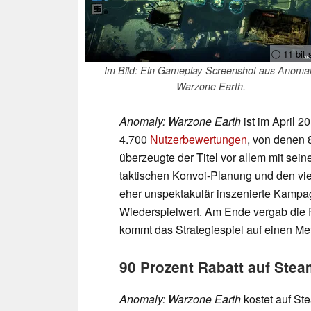
ⓘ 11 bit 
Im Bild: Ein Gameplay-Screenshot aus Anomal
Warzone Earth.
Anomaly: Warzone Earth
ist im April 2
4.700
Nutzerbewertungen
, von denen 8
überzeugte der Titel vor allem mit sei
taktischen Konvoi-Planung und den viel
eher unspektakulär inszenierte Kamp
Wiederspielwert. Am Ende vergab die 
kommt das Strategiespiel auf einen Me
90 Prozent Rabatt auf Stea
Anomaly: Warzone Earth
kostet auf St