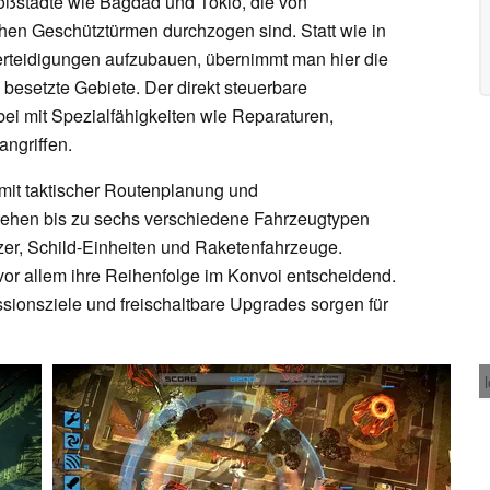
oßstädte wie Bagdad und Tokio, die von
hen Geschütztürmen durchzogen sind. Statt wie in
rteidigungen aufzubauen, übernimmt man hier die
 besetzte Gebiete. Der direkt steuerbare
i mit Spezialfähigkeiten wie Reparaturen,
ngriffen.
 mit taktischer Routenplanung und
hen bis zu sechs verschiedene Fahrzeugtypen
er, Schild-Einheiten und Raketenfahrzeuge.
or allem ihre Reihenfolge im Konvoi entscheidend.
sionsziele und freischaltbare Upgrades sorgen für