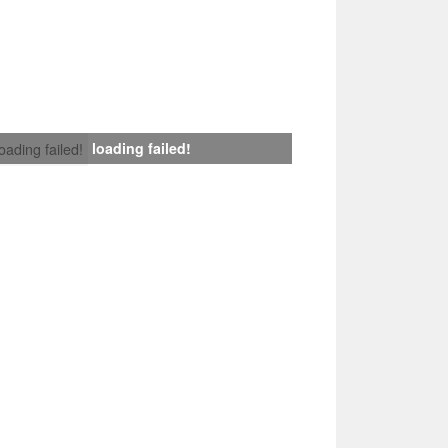
loading failed!
loading failed!