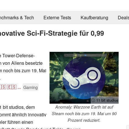
nchmarks & Tech
Externe Tests
Kaufberatung
Deal
vative Sci-Fi-Strategie für 0,99
e Tower-Defense-
in von Aliens besetzte
am noch bis zum 19. Mai
.
🇸
🇪🇸
...
Gaming
ⓘ 11 bit studios
 bit studios, dem
Anomaly: Warzone Earth ist auf
Steam noch bis zum 19. Mai um 90
kommt ähnlich innovativ
Prozent reduziert.
eler führen einen