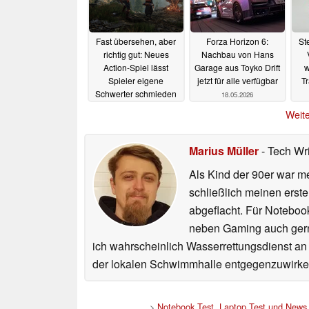
Fast übersehen, aber
Forza Horizon 6:
St
richtig gut: Neues
Nachbau von Hans
Action-Spiel lässt
Garage aus Toyko Drift
w
Spieler eigene
jetzt für alle verfügbar
T
Schwerter schmieden
18.05.2026
18.05.2026
Weite
Marius Müller
- Tech Wr
Als Kind der 90er war m
schließlich meinen erst
abgeflacht. Für Noteboo
neben Gaming auch gerne
ich wahrscheinlich Wasserrettungsdienst an
der lokalen Schwimmhalle entgegenzuwirke
>
Notebook Test, Laptop Test und News