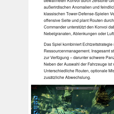
bewaffneten Konvoi durch zerstörte Gr
außerirdischen Anomalien und feindlic
klassischen Tower-Defense-Spielen Ve
offensive Seite und plant Routen durch
Commander unterstützt den Konvoi dabe
Nebelgranaten, Ablenkungen oder Lufta
Das Spiel kombiniert Echtzeitstrategie
Ressourcenmanagement. Insgesamt ste
zur Verfügung – darunter schwere Panz
Neben der Auswahl der Fahrzeuge ist v
Unterschiedliche Routen, optionale Mis
zusätzliche Abwechslung.