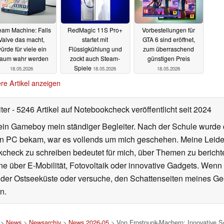
eam Machine: Falls
RedMagic 11S Pro+
Vorbestellungen für
Valve das macht,
startet mit
GTA 6 sind eröffnet,
ürde für viele ein
Flüssigkühlung und
zum überraschend
raum wahr werden
zockt auch Steam-
günstigen Preis
Spiele
18.05.2026
18.05.2026
18.05.2026
re Artikel anzeigen
iter
- 5246 Artikel auf Notebookcheck veröffentlicht
seit 2024
ein Gameboy mein ständiger Begleiter. Nach der Schule wurde d
en PC bekam, war es vollends um mich geschehen. Meine Leiden
kcheck zu schreiben bedeutet für mich, über Themen zu berichte
 über E-Mobilität, Fotovoltaik oder innovative Gadgets. Wenn 
 der Ostseeküste oder versuche, den Schattenseiten meines Ge
n.
>
News
>
Newsarchiv
>
News 2026-05
> Von Frostpunk-Machern: Innovative Sc