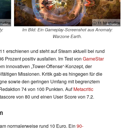
studios
ⓘ 11 bit studios
y:
Im Bild: Ein Gameplay-Screenshot aus Anomaly:
Warzone Earth.
011 erschienen und steht auf Steam aktuell bei rund
6 Prozent positiv ausfallen. Im Test von
GameStar
nem innovativen „Tower-Offense“-Konzept, der
fältigen Missionen. Kritik gab es hingegen für die
agne sowie den geringen Umfang mit begrenztem
Redaktion 74 von 100 Punkten. Auf
Metacritic
tascore von 80 und einen User Score von 7.2.
m
eam normalerweise rund 10 Euro. Ein
90-