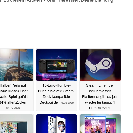
Halber Preis auf
15-Euro-Humble-
Steam: Einen der
eam: Dieses Open-
Bundle bietet 8 Steam-
berühmtesten
orld-Spiel gefällt
Deck-kompatible
Plattformer gibt es jetzt
84% aller Zocker
Deckbuilder
wieder für knapp 1
19.05.2026
Euro
20.05.2026
19.05.2026