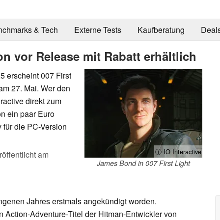
nchmarks & Tech
Externe Tests
Kaufberatung
Deal
hon vor Release mit Rabatt erhältlich
5 erscheint 007 First
 am 27. Mai. Wer den
ractive direkt zum
n ein paar Euro
 für die PC-Version
ⓘ IO Interactive
röffentlicht am
James Bond in 007 First Light
gangenen Jahres erstmals angekündigt worden.
 Action-Adventure-Titel der Hitman-Entwickler von