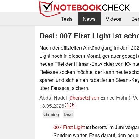
Tests
News
Videos
Be
Deal: 007 First Light ist sc
Nach der offiziellen Ankündigung im Juni 202
Light noch in diesem Monat, genauer gesagt
neuen Titel der Hitman-Entwickler von IO-Inte
Release zocken möchte, der kann heute scho
sparen und sich einen rabattierten Steam-Key
über Fanatical sichern.
Abdul Haddi (
übersetzt von
Enrico Frahn),
Ve
18.05.2026
🇺🇸
Gaming
Deal
007 First Light
ist bereits im Juni ver
Seitdem warten Fans darauf, den neuen