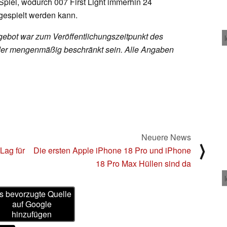
iel, wodurch 007 First Light immerhin 24
gespielt werden kann.
ebot war zum Veröffentlichungszeitpunkt des
h oder mengenmäßig beschränkt sein. Alle Angaben
Neuere News
⟩
Lag für
Die ersten Apple iPhone 18 Pro und iPhone
18 Pro Max Hüllen sind da
s bevorzugte Quelle
auf Google
hinzufügen