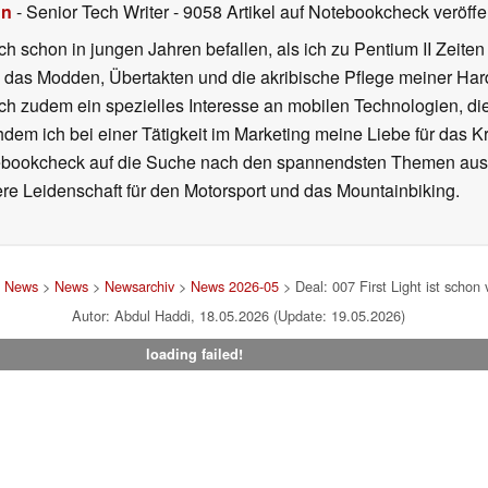
hn
- Senior Tech Writer
- 9058 Artikel auf Notebookcheck veröffen
ch schon in jungen Jahren befallen, als ich zu Pentium II Zeite
h das Modden, Übertakten und die akribische Pflege meiner Ha
ich zudem ein spezielles Interesse an mobilen Technologien, di
hdem ich bei einer Tätigkeit im Marketing meine Liebe für das 
ebookcheck auf die Suche nach den spannendsten Themen aus d
e Leidenschaft für den Motorsport und das Mountainbiking.
d News
>
News
>
Newsarchiv
>
News 2026-05
> Deal: 007 First Light ist schon 
Autor: Abdul Haddi, 18.05.2026 (Update: 19.05.2026)
loading failed!