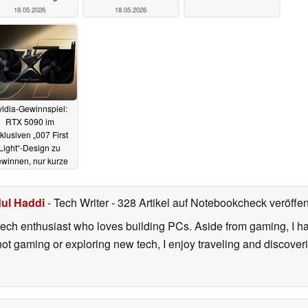
18.05.2026
18.05.2026
idia-Gewinnspiel:
RTX 5090 im
klusiven „007 First
Light“-Design zu
winnen, nur kurze
Zeit
10.01.2026
ul Haddi
- Tech Writer
- 328 Artikel auf Notebookcheck veröffen
ech enthusiast who loves building PCs. Aside from gaming, I ha
 not gaming or exploring new tech, I enjoy traveling and discove