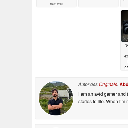
18.05.2026
Nv
ex
ge
Autor des
Originals
:
Abd
I am an avid gamer and t
stories to life. When I’m