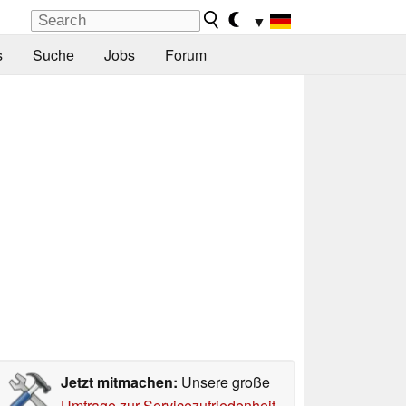
▼
s
Suche
Jobs
Forum
Jetzt mitmachen:
Unsere große
Umfrage zur Servicezufriedenheit