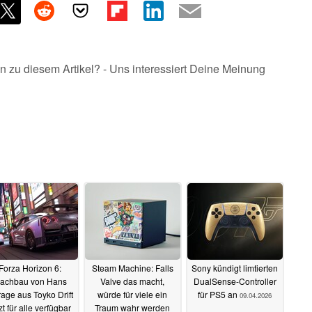
n zu diesem Artikel? - Uns interessiert Deine Meinung
Forza Horizon 6:
Steam Machine: Falls
Sony kündigt limtierten
achbau von Hans
Valve das macht,
DualSense-Controller
age aus Toyko Drift
würde für viele ein
für PS5 an
09.04.2026
zt für alle verfügbar
Traum wahr werden