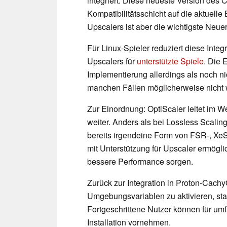
integriert. Diese neueste Version des
Kompatibilitätsschicht auf die aktuelle
Upscalers ist aber die wichtigste Neue
Für Linux-Spieler reduziert diese Inte
Upscalers für
unterstützte Spiele
. Die 
Implementierung allerdings als noch ni
manchen Fällen möglicherweise nicht w
Zur Einordnung: OptiScaler leitet im 
weiter. Anders als bei Lossless Scaling
bereits irgendeine Form von FSR-, Xe
mit Unterstützung für Upscaler ermögli
bessere Performance sorgen.
Zurück zur Integration in Proton-Cachy
Umgebungsvariablen zu aktivieren, stat
Fortgeschrittene Nutzer können für u
Installation vornehmen.