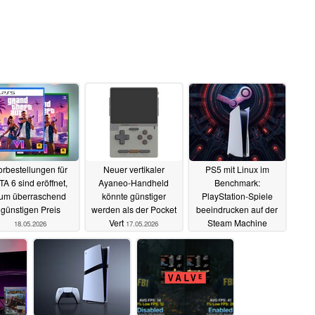
orbestellungen für
Neuer vertikaler
PS5 mit Linux im
TA 6 sind eröffnet,
Ayaneo-Handheld
Benchmark:
um überraschend
könnte günstiger
PlayStation-Spiele
günstigen Preis
werden als der Pocket
beeindrucken auf der
Vert
Steam Machine
18.05.2026
17.05.2026
Alternative
05.05.2026