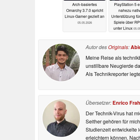
Arch-basiertes
PlayStation 5 e
Omarchy 3.7.0 spricht
nahezu nati
Linux-Gamer gezielt an
Unterstützung fü
Spiele über R
05.05.2026
unter Linux
05.0
Autor des
Originals
:
Abi
Meine Reise als technik
unstillbare Neugierde d
Als Technikreporter leg
Übersetzer:
Enrico Fra
Der Technik-Virus hat mi
Seither gehören für mic
Studienzeit entwickelte 
erleichtern können. Nac