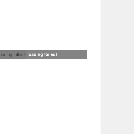
loading failed!
loading failed!