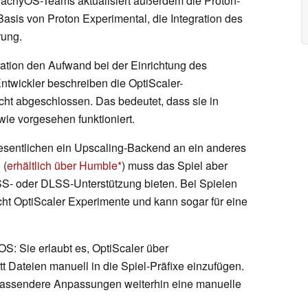
 CachyOS-Teams aktualisiert außerdem die Proton-
 Basis von Proton Experimental, die Integration des
rung.
gration den Aufwand bei der Einrichtung des
Entwickler beschreiben die OptiScaler-
cht abgeschlossen. Das bedeutet, dass sie in
ie vorgesehen funktioniert.
Wesentlichen ein Upscaling-Backend an ein anderes
 (
erhältlich über Humble
) muss das Spiel aber
SS- oder DLSS-Unterstützung bieten. Bei Spielen
cht OptiScaler Experimente und kann sogar für eine
OS: Sie erlaubt es, OptiScaler über
t Dateien manuell in die Spiel-Präfixe einzufügen.
mfassendere Anpassungen weiterhin eine manuelle