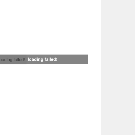
loading failed!
loading failed!