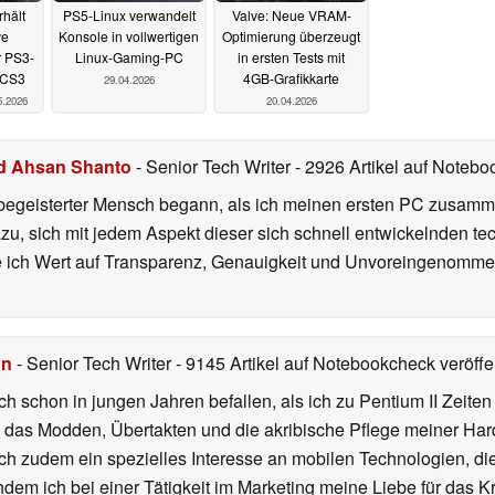
rhält
PS5-Linux verwandelt
Valve: Neue VRAM-
ve
Konsole in vollwertigen
Optimierung überzeugt
r PS3-
Linux-Gaming-PC
in ersten Tests mit
PCS3
4GB-Grafikkarte
29.04.2026
5.2026
20.04.2026
d Ahsan Shanto
- Senior Tech Writer
- 2926 Artikel auf Notebo
begeisterter Mensch begann, als ich meinen ersten PC zusamm
azu, sich mit jedem Aspekt dieser sich schnell entwickelnden t
te ich Wert auf Transparenz, Genauigkeit und Unvoreingenomme
hn
- Senior Tech Writer
- 9145 Artikel auf Notebookcheck veröffen
ch schon in jungen Jahren befallen, als ich zu Pentium II Zeite
h das Modden, Übertakten und die akribische Pflege meiner Ha
ich zudem ein spezielles Interesse an mobilen Technologien, di
hdem ich bei einer Tätigkeit im Marketing meine Liebe für das 