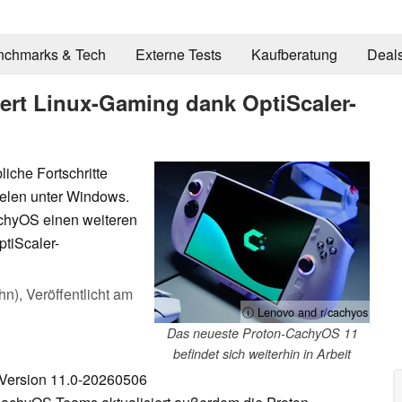
nchmarks & Tech
Externe Tests
Kaufberatung
Deal
ert Linux-Gaming dank OptiScaler-
iche Fortschritte
elen unter Windows.
achyOS einen weiteren
ptiScaler-
hn),
Veröffentlicht am
ⓘ Lenovo and r/cachyos
Das neueste Proton-CachyOS 11
befindet sich weiterhin in Arbeit
S Version 11.0-20260506