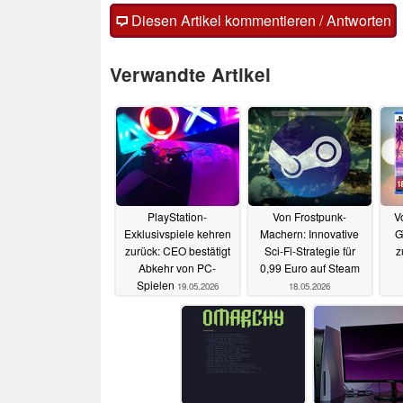
Diesen Artikel kommentieren / Antworten
Verwandte Artikel
PlayStation-
Von Frostpunk-
V
Exklusivspiele kehren
Machern: Innovative
G
zurück: CEO bestätigt
Sci-Fi-Strategie für
z
Abkehr von PC-
0,99 Euro auf Steam
Spielen
19.05.2026
18.05.2026