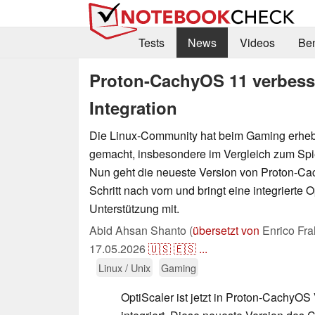
Tests
News
Videos
Be
Proton-CachyOS 11 verbess
Integration
Die Linux-Community hat beim Gaming erhebl
gemacht, insbesondere im Vergleich zum Spi
Nun geht die neueste Version von Proton-C
Schritt nach vorn und bringt eine integrierte O
Unterstützung mit.
Abid Ahsan Shanto (
übersetzt von
Enrico Fra
17.05.2026
🇺🇸
🇪🇸
...
Linux / Unix
Gaming
OptiScaler ist jetzt in Proton-CachyO