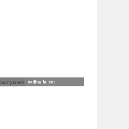
loading failed!
loading failed!