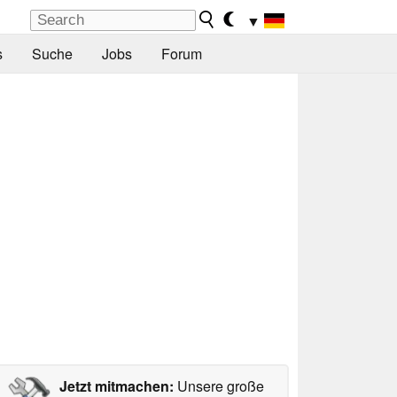
▼
s
Suche
Jobs
Forum
Jetzt mitmachen:
Unsere große