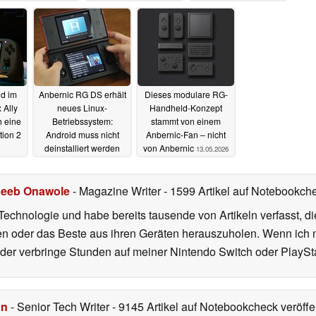
d im
Anbernic RG DS erhält
Dieses modulare RG-
 Ally
neues Linux-
Handheld-Konzept
h eine
Betriebssystem:
stammt von einem
tion 2
Android muss nicht
Anbernic-Fan – nicht
deinstalliert werden
von Anbernic
13.05.2026
16.05.2026
eeb Onawole
- Magazine Writer
- 1599 Artikel auf Notebookche
Technologie und habe bereits tausende von Artikeln verfasst, d
en oder das Beste aus ihren Geräten herauszuholen. Wenn ich ni
r verbringe Stunden auf meiner Nintendo Switch oder PlaySta
hn
- Senior Tech Writer
- 9145 Artikel auf Notebookcheck veröffen