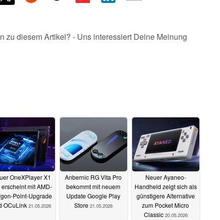
n zu diesem Artikel? - Uns interessiert Deine Meinung
uer OneXPlayer X1
Anbernic RG Vita Pro
Neuer Ayaneo-
 erscheint mit AMD-
bekommt mit neuem
Handheld zeigt sich als
gon-Point-Upgrade
Update Google Play
günstigere Alternative
d OCuLink
Store
zum Pocket Micro
21.05.2026
21.05.2026
Classic
20.05.2026