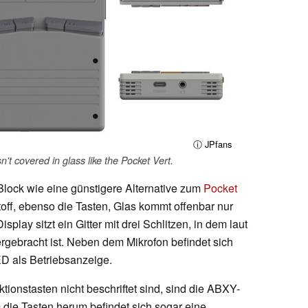
ⓘ JPfans
't covered in glass like the Pocket Vert.
lock wie eine günstigere Alternative zum
Pocket
off, ebenso die Tasten, Glas kommt offenbar nur
play sitzt ein Gitter mit drei Schlitzen, in dem laut
rgebracht ist. Neben dem Mikrofon befindet sich
LED als Betriebsanzeige.
tionstasten nicht beschriftet sind, sind die ABXY-
 die Tasten herum befindet sich sogar eine