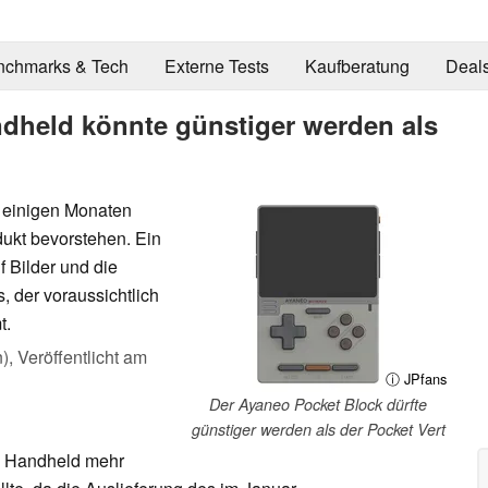
nchmarks & Tech
Externe Tests
Kaufberatung
Deal
ndheld könnte günstiger werden als
 einigen Monaten
dukt bevorstehen. Ein
f Bilder und die
 der voraussichtlich
t.
n),
Veröffentlicht am
ⓘ JPfans
Der Ayaneo Pocket Block dürfte
günstiger werden als der Pocket Vert
n Handheld mehr