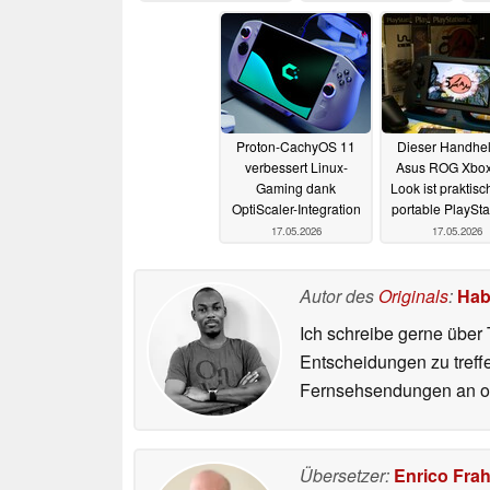
Proton-CachyOS 11
Dieser Handhel
verbessert Linux-
Asus ROG Xbox
Gaming dank
Look ist praktisc
OptiScaler-Integration
portable PlaySta
17.05.2026
17.05.2026
Autor des
Originals
:
Hab
Ich schreibe gerne über 
Entscheidungen zu treff
Fernsehsendungen an ode
Übersetzer:
Enrico Fra