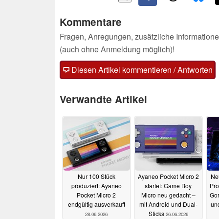
Kommentare
Fragen, Anregungen, zusätzliche Informatione
(auch ohne Anmeldung möglich)!
Diesen Artikel kommentieren / Antworten
Verwandte Artikel
Nur 100 Stück
Ayaneo Pocket Micro 2
Ne
produziert: Ayaneo
startet: Game Boy
Pro
Pocket Micro 2
Micro neu gedacht –
Gor
endgültig ausverkauft
mit Android und Dual-
un
Sticks
28.06.2026
26.06.2026