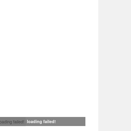
loading failed!
loading failed!