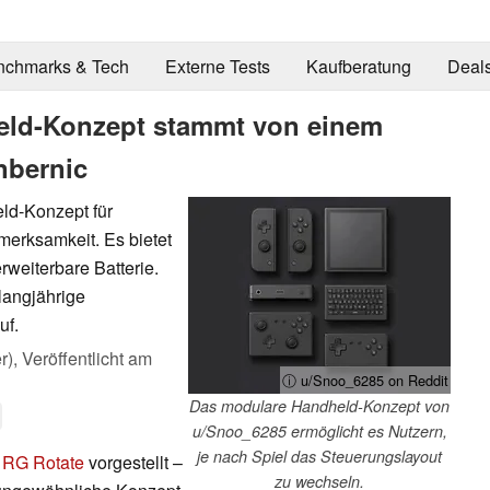
nchmarks & Tech
Externe Tests
Kaufberatung
Deal
eld-Konzept stammt von einem
nbernic
ld-Konzept für
merksamkeit. Es bietet
weiterbare Batterie.
langjährige
uf.
r),
Veröffentlicht am
ⓘ u/Snoo_6285 on Reddit
Das modulare Handheld-Konzept von
u/Snoo_6285 ermöglicht es Nutzern,
je nach Spiel das Steuerungslayout
 RG Rotate
vorgestellt –
zu wechseln.