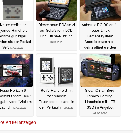
Neuer vertikaler
Dieser neue PDA setzt
Anbernic RG DS erhält
yaneo-Handheld
auf Solarstrom, LCD
neues Linux-
könnte günstiger
und Offline-Nutzung
Betriebssystem:
den als der Pocket
Android muss nicht
16.05.2026
Vert
deinstalliert werden
17.05.2026
16.05.2026
Forza Horizon 6
Retro-Handheld mit
SteamOS an Bord:
kommt Steam Deck
rotierendem
Lenovo Gaming-
igabe vor offiziellem
Touchscreen startet in
Handheld mit 1 TB
Launch
den Verkauf
SSD im Angebot
13.05.2026
11.05.2026
09.05.2026
re Artikel anzeigen