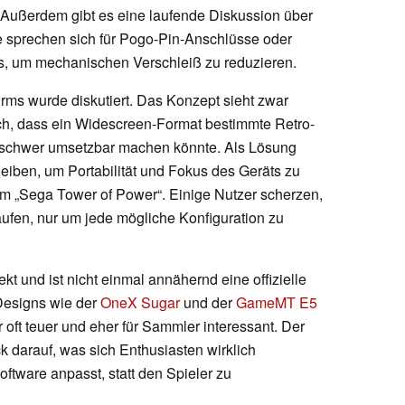
 Außerdem gibt es eine laufende Diskussion über
 sprechen sich für Pogo-Pin-Anschlüsse oder
s, um mechanischen Verschleiß zu reduzieren.
rms wurde diskutiert. Das Konzept sieht zwar
ch, dass ein Widescreen-Format bestimmte Retro-
 schwer umsetzbar machen könnte. Als Lösung
eiben, um Portabilität und Fokus des Geräts zu
dem „Sega Tower of Power“. Einige Nutzer scherzen,
ufen, nur um jede mögliche Konfiguration zu
t und ist nicht einmal annähernd eine offizielle
Designs wie der
OneX Sugar
und der
GameMT E5
r oft teuer und eher für Sammler interessant. Der
k darauf, was sich Enthusiasten wirklich
oftware anpasst, statt den Spieler zu