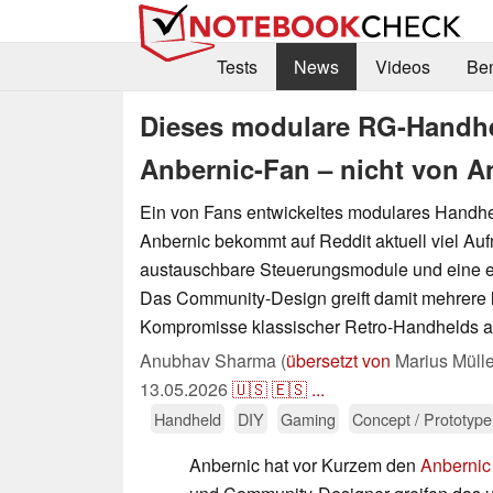
Tests
News
Videos
Be
Dieses modulare RG-Handh
Anbernic-Fan – nicht von A
Ein von Fans entwickeltes modulares Handhe
Anbernic bekommt auf Reddit aktuell viel Auf
austauschbare Steuerungsmodule und eine er
Das Community-Design greift damit mehrere 
Kompromisse klassischer Retro-Handhelds a
Anubhav Sharma (
übersetzt von
Marius Mülle
13.05.2026
🇺🇸
🇪🇸
...
Handheld
DIY
Gaming
Concept / Prototype
Anbernic hat vor Kurzem den
Anbernic