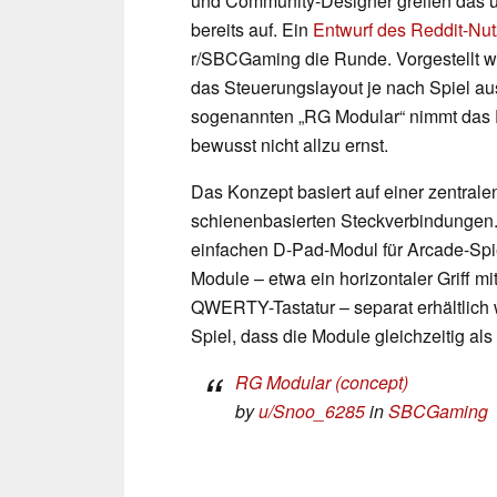
und Community-Designer greifen das 
bereits auf. Ein
Entwurf des Reddit-Nu
r/SBCGaming die Runde. Vorgestellt wi
das Steuerungslayout je nach Spiel au
sogenannten „RG Modular“ nimmt das Pr
bewusst nicht allzu ernst.
Das Konzept basiert auf einer zentrale
schienenbasierten Steckverbindungen.
einfachen D-Pad-Modul für Arcade-Spie
Module – etwa ein horizontaler Griff mi
QWERTY-Tastatur – separat erhältlich 
Spiel, dass die Module gleichzeitig al
RG Modular (concept)
by
u/Snoo_6285
in
SBCGaming