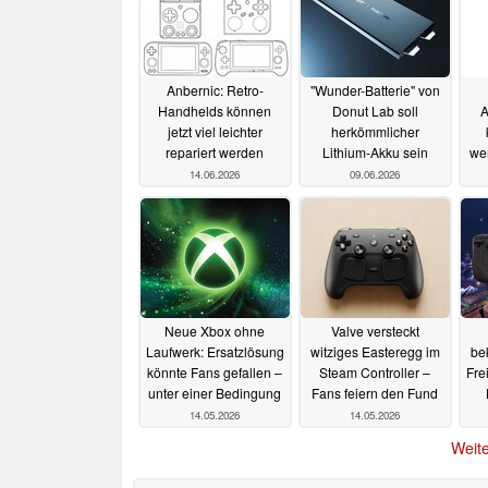
Anbernic: Retro-
"Wunder-Batterie" von
Handhelds können
Donut Lab soll
A
jetzt viel leichter
herkömmlicher
repariert werden
Lithium-Akku sein
wer
14.06.2026
09.06.2026
Neue Xbox ohne
Valve versteckt
Laufwerk: Ersatzlösung
witziges Easteregg im
be
könnte Fans gefallen –
Steam Controller –
Fre
unter einer Bedingung
Fans feiern den Fund
14.05.2026
14.05.2026
Weite