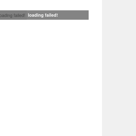
loading failed!
loading failed!