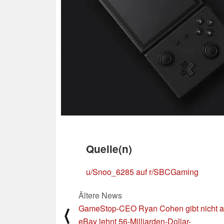
Quelle(n)
u/Snoo_6285 auf r/SBCGaming
Ältere News
GameStop-CEO Ryan Cohen gibt nicht a
⟨
eBay lehnt 56-Milliarden-Dollar-