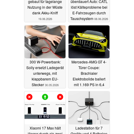
gebaut für tagelange
überdauert Auto: CATL
Nutzung in der Wüste
löst Kälteprobleme bei
dank Akku-Kniff
E-Fahrzeugen durch
Tauschsystem
19.06.2026
08.06.2026
300 W-Powerbank:
Mercedes-AMG GT 4-
Solly ersetzt Ladegerät
Türer Coupe:
unterwegs, mit
Brachialer
klappbarem EU-
Elektrobolide ballert
Stecker
mit 1.169 PS in 6,4
30.05.2026
Sekunden auf 200
20.05.2026
Xiaomi 17 Max hält
Ladestation für 7
länger durch als zwei
Geräte und 4 Batterien