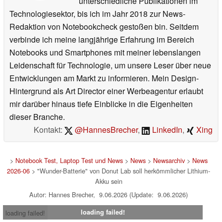
unterschiedliche Publikationen im
Technologiesektor, bis ich im Jahr 2018 zur News-
Redaktion von Notebookcheck gestoßen bin. Seitdem
verbinde ich meine langjährige Erfahrung im Bereich
Notebooks und Smartphones mit meiner lebenslangen
Leidenschaft für Technologie, um unsere Leser über neue
Entwicklungen am Markt zu informieren. Mein Design-
Hintergrund als Art Director einer Werbeagentur erlaubt
mir darüber hinaus tiefe Einblicke in die Eigenheiten
dieser Branche.
Kontakt:
@HannesBrecher
,
LinkedIn
,
Xing
>
Notebook Test, Laptop Test und News
>
News
>
Newsarchiv
>
News
2026-06
> "Wunder-Batterie" von Donut Lab soll herkömmlicher Lithium-
Akku sein
Autor: Hannes Brecher, 9.06.2026 (Update: 9.06.2026)
loading failed!
loading failed!