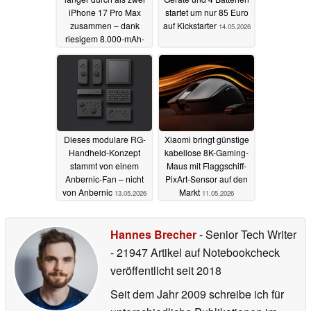
iPhone 17 Pro Max
startet um nur 85 Euro
zusammen – dank
auf Kickstarter
14.05.2026
riesigem 8.000-mAh-
Akku
20.05.2026
Dieses modulare RG-
Xiaomi bringt günstige
Handheld-Konzept
kabellose 8K-Gaming-
stammt von einem
Maus mit Flaggschiff-
Anbernic-Fan – nicht
PixArt-Sensor auf den
von Anbernic
Markt
13.05.2026
11.05.2026
Hannes Brecher
- Senior Tech Writer
- 21947 Artikel auf Notebookcheck
veröffentlicht
seit 2018
Seit dem Jahr 2009 schreibe ich für