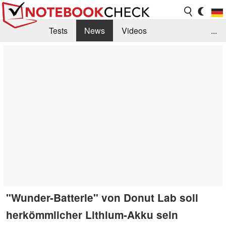
Tests
News
Videos
...
Benchmarks & Tech
Externe Tests
Kaufberatung
Deals
Suche
Jobs
Forum
"Wunder-Batterie" von Donut Lab soll
herkömmlicher Lithium-Akku sein