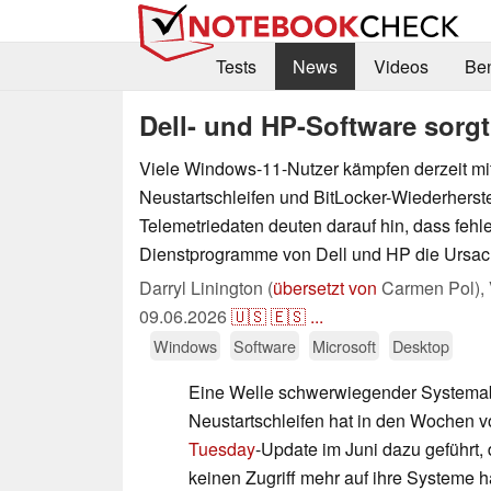
Tests
News
Videos
Be
Dell- und HP-Software sorg
Viele Windows-11-Nutzer kämpfen derzeit mi
Neustartschleifen und BitLocker-Wiederherst
Telemetriedaten deuten darauf hin, dass fehle
Dienstprogramme von Dell und HP die Ursac
Darryl Linington (
übersetzt von
Carmen Pol),
09.06.2026
🇺🇸
🇪🇸
...
Windows
Software
Microsoft
Desktop
Eine Welle schwerwiegender Systemab
Neustartschleifen hat in den Wochen v
Tuesday
-Update im Juni dazu geführt
keinen Zugriff mehr auf ihre Systeme h