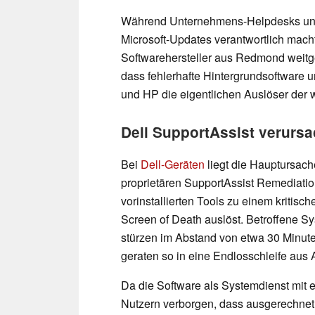
Während Unternehmens-Helpdesks und 
Microsoft-Updates verantwortlich macht
Softwarehersteller aus Redmond weitge
dass fehlerhafte Hintergrundsoftware 
und HP die eigentlichen Auslöser der wei
Dell SupportAssist verurs
Bei
Dell-Geräten
liegt die Hauptursach
proprietären SupportAssist Remediation
vorinstallierten Tools zu einem kritisc
Screen of Death auslöst. Betroffene S
stürzen im Abstand von etwa 30 Minut
geraten so in eine Endlosschleife aus
Da die Software als Systemdienst mit e
Nutzern verborgen, dass ausgerechnet D