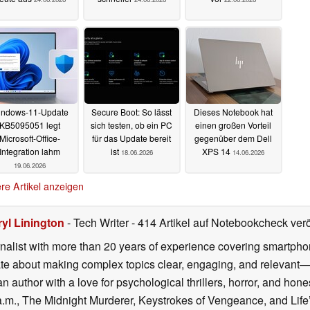
indows-11-Update
Secure Boot: So lässt
Dieses Notebook hat
KB5095051 legt
sich testen, ob ein PC
einen großen Vorteil
Microsoft-Office-
für das Update bereit
gegenüber dem Dell
Integration lahm
ist
XPS 14
18.06.2026
14.06.2026
19.06.2026
re Artikel anzeigen
ryl Linington
- Tech Writer
- 414 Artikel auf Notebookcheck verö
urnalist with more than 20 years of experience covering smartp
ate about making complex topics clear, engaging, and relevant
an author with a love for psychological thrillers, horror, and hon
.m., The Midnight Murderer, Keystrokes of Vengeance, and Life’