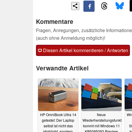
Kommentare
Fragen, Anregungen, zusätzliche Informatione
(auch ohne Anmeldung möglich)!
Diesen Artikel kommentieren / Antworten
Verwandte Artikel
HP OmniBook Ultra 14
Neue
Win
getestet: Der Laptop
Wiederherstellungsfunktion
selbst ist nicht das
kommt mit Windows 11
Si
Highlight, sondern
KB5095093 Preview
h