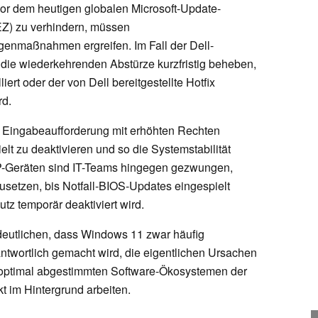
or dem heutigen globalen Microsoft-Update-
EZ) zu verhindern, müssen
egenmaßnahmen ergreifen. Im Fall der Dell-
 die wiederkehrenden Abstürze kurzfristig beheben,
iert oder der von Dell bereitgestellte Hotfix
rd.
e Eingabeaufforderung mit erhöhten Rechten
lt zu deaktivieren und so die Systemstabilität
HP-Geräten sind IT-Teams hingegen gezwungen,
setzen, bis Notfall-BIOS-Updates eingespielt
z temporär deaktiviert wird.
rdeutlichen, dass Windows 11 zwar häufig
rantwortlich gemacht wird, die eigentlichen Ursachen
t optimal abgestimmten Software-Ökosystemen der
t im Hintergrund arbeiten.