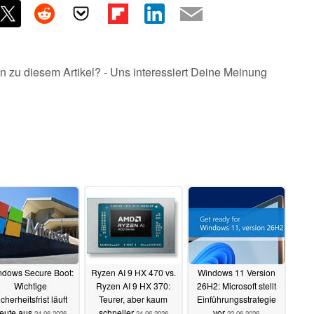
n zu diesem Artikel? - Uns interessiert Deine Meinung
dows Secure Boot:
Ryzen AI 9 HX 470 vs.
Windows 11 Version
Wichtige
Ryzen AI 9 HX 370:
26H2: Microsoft stellt
cherheitsfrist läuft
Teurer, aber kaum
Einführungsstrategie
eute aus
schneller
vor
24.06.2026
24.06.2026
22.06.2026