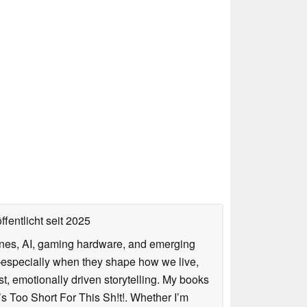
ffentlicht
seit 2025
hones, AI, gaming hardware, and emerging
—especially when they shape how we live,
est, emotionally driven storytelling. My books
s Too Short For This Sh!t!. Whether I’m