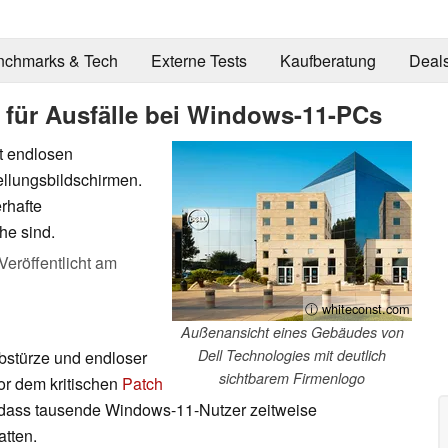
nchmarks & Tech
Externe Tests
Kaufberatung
Deal
t für Ausfälle bei Windows-11-PCs
t endlosen
ellungsbildschirmen.
rhafte
he sind.
Veröffentlicht am
ⓘ whiteconst.com
Außenansicht eines Gebäudes von
Dell Technologies mit deutlich
stürze und endloser
sichtbarem Firmenlogo
or dem kritischen
Patch
, dass tausende Windows-11-Nutzer zeitweise
atten.