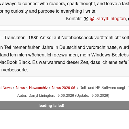
is always to connect with readers, spark thought, and leave a la
ring curiosity and purpose to everything I write.
Kontakt:
@DarrylLinington
,
l
- Translator
- 1680 Artikel auf Notebookcheck veröffentlicht
sei
 Teil meiner frühen Jahre in Deutschland verbracht hatte, wur
7 fand ich mich wöchentlich gezwungen, mein Windows-Betriebssy
MacBook Black. Es war während dieser Zeit, dass ich eine tiefe
h verbesserte.
nd News
>
News
>
Newsarchiv
>
News 2026-06
> Dell- und HP-Software sorgt f
Autor: Darryl Linington, 9.06.2026 (Update: 9.06.2026)
loading failed!