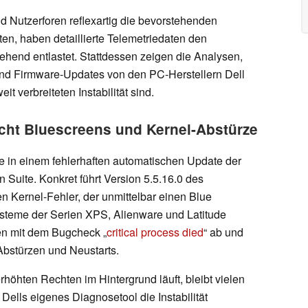
Nutzerforen reflexartig die bevorstehenden
en, haben detaillierte Telemetriedaten den
hend entlastet. Stattdessen zeigen die Analysen,
und Firmware-Updates von den PC-Herstellern Dell
t verbreiteten Instabilität sind.
acht Bluescreens und Kernel-Abstürze
e in einem fehlerhaften automatischen Update der
 Suite. Konkret führt Version 5.5.16.0 des
hen Kernel-Fehler, der unmittelbar einen Blue
ysteme der Serien XPS, Alienware und Latitude
en mit dem Bugcheck „
critical process died
“ ab und
 Abstürzen und Neustarts.
rhöhten Rechten im Hintergrund läuft, bleibt vielen
ells eigenes Diagnosetool die Instabilität