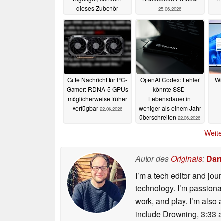
dieses Zubehör
25.06.2026
01.07.2026
Gute Nachricht für PC-
OpenAI Codex: Fehler
W
Gamer: RDNA-5-GPUs
könnte SSD-
möglicherweise früher
Lebensdauer in
verfügbar
weniger als einem Jahr
22.06.2026
überschreiten
22.06.2026
Weite
Autor des
Originals
:
Dar
I’m a tech editor and jo
technology. I’m passion
work, and play. I’m also 
include Drowning, 3:33 a