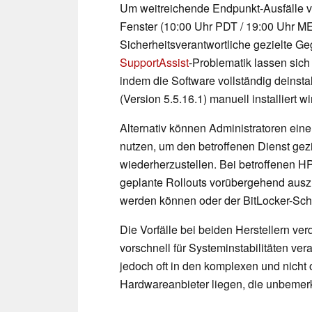
Um weitreichende Endpunkt-Ausfälle v
Fenster (10:00 Uhr PDT / 19:00 Uhr M
Sicherheitsverantwortliche gezielte G
SupportAssist
-Problematik lassen sich
indem die Software vollständig deinstall
(Version 5.5.16.1) manuell installiert wi
Alternativ können Administratoren ein
nutzen, um den betroffenen Dienst gezie
wiederherzustellen. Bei betroffenen 
geplante Rollouts vorübergehend auszu
werden können oder der BitLocker-Schut
Die Vorfälle bei beiden Herstellern ve
vorschnell für Systeminstabilitäten ve
jedoch oft in den komplexen und nich
Hardwareanbieter liegen, die unbemerk