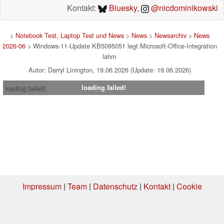
Kontakt:
Bluesky
,
@nicdominikowski
>
Notebook Test, Laptop Test und News
>
News
>
Newsarchiv
>
News
2026-06
> Windows-11-Update KB5095051 legt Microsoft-Office-Integration
lahm
Autor: Darryl Linington, 19.06.2026 (Update: 19.06.2026)
loading failed!
loading failed!
Impressum
|
Team
|
Datenschutz
|
Kontakt
|
Cookie
Einstellungen
| 03.08.2026 01:12
* Beim Kauf über einen Affiliate-Link kann Notebookcheck eine Vergütung
erhalten. Vielen Dank für Ihre Unterstützung!.