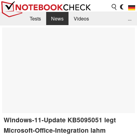
Tests
News
Videos
...
Benchmarks & Tech
Externe Tests
Kaufberatung
Deals
Suche
Jobs
Forum
Windows-11-Update KB5095051 legt
Microsoft-Office-Integration lahm