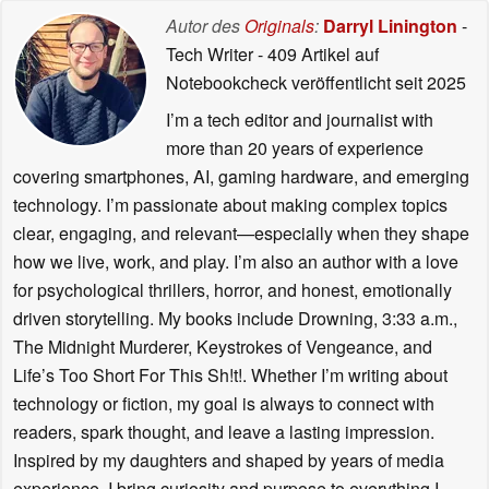
Autor des
Originals
:
Darryl Linington
-
Tech Writer
- 409 Artikel auf
Notebookcheck veröffentlicht
seit 2025
I’m a tech editor and journalist with
more than 20 years of experience
covering smartphones, AI, gaming hardware, and emerging
technology. I’m passionate about making complex topics
clear, engaging, and relevant—especially when they shape
how we live, work, and play. I’m also an author with a love
for psychological thrillers, horror, and honest, emotionally
driven storytelling. My books include Drowning, 3:33 a.m.,
The Midnight Murderer, Keystrokes of Vengeance, and
Life’s Too Short For This Sh!t!. Whether I’m writing about
technology or fiction, my goal is always to connect with
readers, spark thought, and leave a lasting impression.
Inspired by my daughters and shaped by years of media
experience, I bring curiosity and purpose to everything I