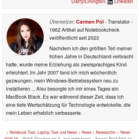
DarrylLinington
,
LinkedIn
Übersetzer:
Carmen Pol
- Translator
-
1662 Artikel auf Notebookcheck
veröffentlicht
seit 2023
Nachdem ich den größten Teil meiner
frühen Jahre in Deutschland verbracht
hatte, wurde meine Erziehung als zweisprachiges Kind
erleichtert. Im Jahr 2007 fand ich mich wöchentlich
gezwungen, mein Windows-Betriebssystem neu zu
installieren ... Also besorgte ich mir eines Tages ein
MacBook Black. Es war während dieser Zeit, dass ich
eine tiefe Wertschätzung für Technologie entwickelte, die
mein Leben erheblich verbesserte.
>
Notebook Test, Laptop Test und News
>
News
>
Newsarchiv
>
News
2026-06
> Patch-Dienstag am 9. Juni steht bevor – Secure-Boot-Frist im