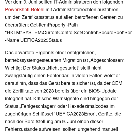
Vor dem 9. Juni sollten IT-Administratoren den folgenden
PowerShell-Befehl
mit Administratorrechten ausführen,
um den Zertifikatsstatus auf allen betroffenen Geräten zu
überprüfen: Get-ItemProperty -Path
"HKLM:\SYSTEM\CurrentControlSet\Control\SecureBoot\Serv
-Name UEFICA2023Status
Das erwartete Ergebnis einer erfolgreichen,
betriebssystemgesteuerten Migration ist „Abgeschlossen“.
Wichtig: Der Status „Nicht gestartet“ stellt nicht
zwangsläufig einen Fehler dar. In vielen Fällen weist er
darauf hin, dass das Gerät bereits sicher ist, da der OEM
die Zertifikate von 2023 bereits über ein BIOS-Update
integriert hat. Kritische Warnsignale sind hingegen der
Status „Fehlgeschlagen“ oder Hexadezimalcodes im
zugehörigen Schlüssel `UEFICA2023Error`. Geräte, die
nach der Bereitstellung am 9. Juni einen dieser
Fehlerzustände aufweisen, sollten umgehend manuell