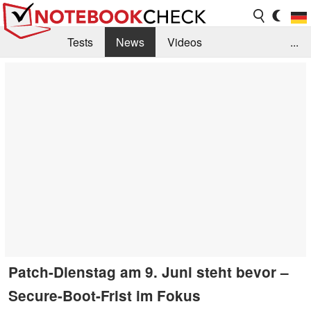
Tests
News
Videos
...
Benchmarks & Tech
Externe Tests
Kaufberatung
Deals
Suche
Jobs
Forum
Patch-Dienstag am 9. Juni steht bevor –
Secure-Boot-Frist im Fokus