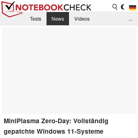
Tests
News
Videos
...
Benchmarks & Tech
Externe Tests
Kaufberatung
Deals
Suche
Jobs
Forum
MiniPlasma Zero-Day: Vollständig
gepatchte Windows 11-Systeme