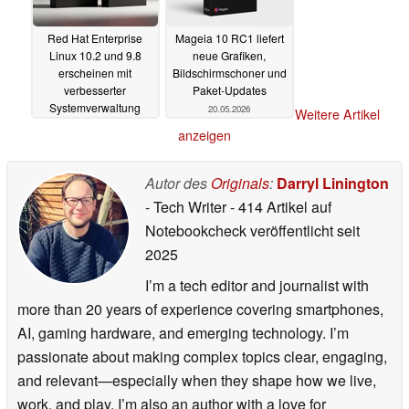
Red Hat Enterprise
Mageia 10 RC1 liefert
Linux 10.2 und 9.8
neue Grafiken,
erscheinen mit
Bildschirmschoner und
verbesserter
Paket-Updates
Systemverwaltung
20.05.2026
Weitere Artikel
21.05.2026
anzeigen
Autor des
Originals
:
Darryl Linington
- Tech Writer
- 414 Artikel auf
Notebookcheck veröffentlicht
seit
2025
I’m a tech editor and journalist with
more than 20 years of experience covering smartphones,
AI, gaming hardware, and emerging technology. I’m
passionate about making complex topics clear, engaging,
and relevant—especially when they shape how we live,
work, and play. I’m also an author with a love for