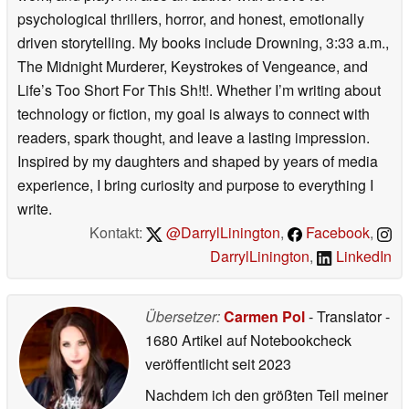
psychological thrillers, horror, and honest, emotionally
driven storytelling. My books include Drowning, 3:33 a.m.,
The Midnight Murderer, Keystrokes of Vengeance, and
Life’s Too Short For This Sh!t!. Whether I’m writing about
technology or fiction, my goal is always to connect with
readers, spark thought, and leave a lasting impression.
Inspired by my daughters and shaped by years of media
experience, I bring curiosity and purpose to everything I
write.
Kontakt:
@DarrylLinington
,
Facebook
,
DarrylLinington
,
LinkedIn
Übersetzer:
Carmen Pol
- Translator
-
1680 Artikel auf Notebookcheck
veröffentlicht
seit 2023
Nachdem ich den größten Teil meiner