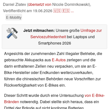
Daniel Zlatev (
übersetzt von
Nicole Dominikowski),
Veröffentlicht am
19.06.2026
🇺🇸
🇪🇸
...
E-Mobility
Jetzt mitmachen:
Unsere große
Umfrage zur
Servicezufriedenheit
bei Laptops und
Smartphones 2026
Angesichts der zunehmenden Zahl illegaler Betriebe, die
gebrauchte Akkupacks aus
E-Autos
zerlegen und die
darin enthaltenen Zellen neu verpacken, um sie an E-
Bike-Hersteller oder Endkunden weiterzuverkaufen,
führen die chinesischen Behörden neue Vorschriften zur
Rückverfolgbarkeit von E-Bikes ein.
Dieser Schritt wurde durch eine Untersuchung
von E-Bike-
Bränden
notwendig. Dabei stellte sich heraus, dass ein
Drittel der Brände auf nicht konforme Batterien