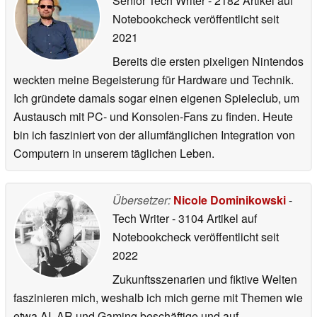
Senior Tech Writer
- 2182 Artikel auf
Notebookcheck veröffentlicht
seit
2021
Bereits die ersten pixeligen Nintendos
weckten meine Begeisterung für Hardware und Technik.
Ich gründete damals sogar einen eigenen Spieleclub, um
Austausch mit PC- und Konsolen-Fans zu finden. Heute
bin ich fasziniert von der allumfänglichen Integration von
Computern in unserem täglichen Leben.
Übersetzer:
Nicole Dominikowski
-
Tech Writer
- 3104 Artikel auf
Notebookcheck veröffentlicht
seit
2022
Zukunftsszenarien und fiktive Welten
faszinieren mich, weshalb ich mich gerne mit Themen wie
etwa AI, AR und Gaming beschäftige und auf