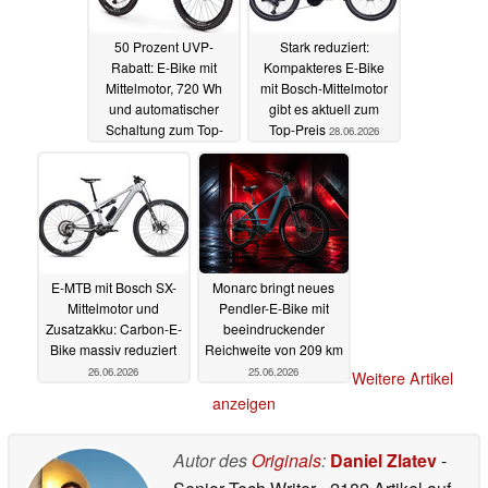
50 Prozent UVP-
Stark reduziert:
Rabatt: E-Bike mit
Kompakteres E-Bike
Mittelmotor, 720 Wh
mit Bosch-Mittelmotor
und automatischer
gibt es aktuell zum
Schaltung zum Top-
Top-Preis
28.06.2026
Preis
07.07.2026
E-MTB mit Bosch SX-
Monarc bringt neues
Mittelmotor und
Pendler-E-Bike mit
Zusatzakku: Carbon-E-
beeindruckender
Bike massiv reduziert
Reichweite von 209 km
26.06.2026
25.06.2026
Weitere Artikel
anzeigen
Autor des
Originals
:
Daniel Zlatev
-