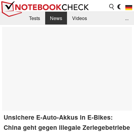
Tests
News
Videos
...
Benchmarks & Tech
Externe Tests
Kaufberatung
Deals
Suche
Jobs
Forum
Unsichere E-Auto-Akkus in E-Bikes:
China geht gegen illegale Zerlegebetriebe