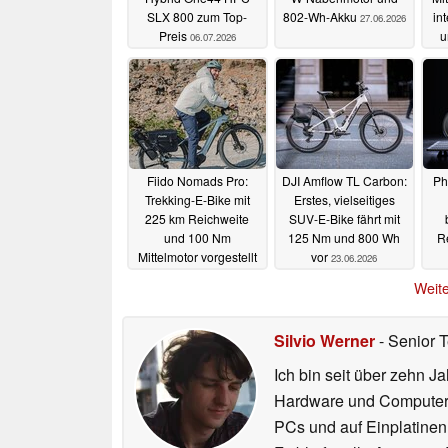
SLX 800 zum Top-
802-Wh-Akku
in
27.06.2026
Preis
u
06.07.2026
Fiido Nomads Pro:
DJI Amflow TL Carbon:
Ph
Trekking-E-Bike mit
Erstes, vielseitiges
225 km Reichweite
SUV-E-Bike fährt mit
und 100 Nm
125 Nm und 800 Wh
R
Mittelmotor vorgestellt
vor
23.06.2026
24.06.2026
Weite
Silvio Werner
- Senior 
Ich bin seit über zehn J
Hardware und ComputerBa
PCs und auf Einplatinen