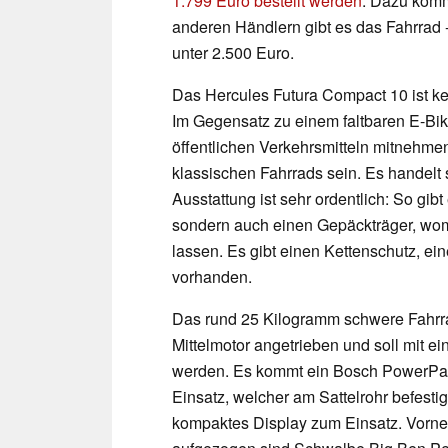
1.799 Euro bestellt werden
. Dazu komm
anderen Händlern gibt es das Fahrrad - 
unter 2.500 Euro.
Das Hercules Futura Compact 10 ist kei
Im Gegensatz zu einem faltbaren E-Bike 
öffentlichen Verkehrsmitteln mitnehmen
klassischen Fahrrads sein. Es handelt 
Ausstattung ist sehr ordentlich: So gib
sondern auch einen Gepäckträger, wo
lassen. Es gibt einen Kettenschutz, ein
vorhanden.
Das rund 25 Kilogramm schwere Fahrr
Mittelmotor angetrieben und soll mit 
werden. Es kommt ein Bosch PowerPac
Einsatz, welcher am Sattelrohr befesti
kompaktes Display zum Einsatz. Vorne 