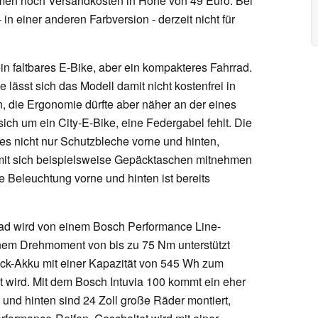
en noch Versandkosten in Höhe von 49 Euro. Bei
in einer anderen Farbversion - derzeit nicht für
n faltbares E-Bike, aber ein kompakteres Fahrrad.
lässt sich das Modell damit nicht kostenfrei in
, die Ergonomie dürfte aber näher an der eines
sich um ein City-E-Bike, eine Federgabel fehlt. Die
t es nicht nur Schutzbleche vorne und hinten,
mit sich beispielsweise Gepäcktaschen mitnehmen
e Beleuchtung vorne und hinten ist bereits
ad wird von einem Bosch Performance Line-
einem Drehmoment von bis zu 75 Nm unterstützt
k-Akku mit einer Kapazität von 545 Wh zum
gt wird. Mit dem Bosch Intuvia 100 kommt ein eher
und hinten sind 24 Zoll große Räder montiert,