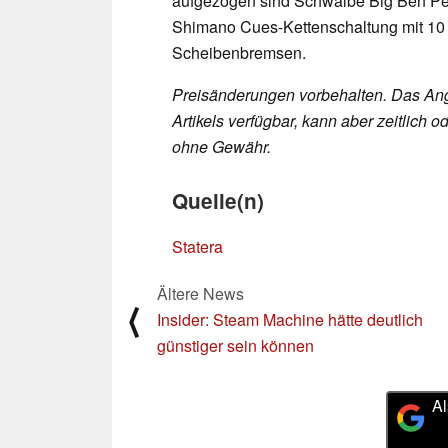
aufgezogen sind Schwalbe Big Ben Per
Shimano Cues-Kettenschaltung mit 10 
Scheibenbremsen.
Preisänderungen vorbehalten. Das Ang
Artikels verfügbar, kann aber zeitlic
ohne Gewähr.
Quelle(n)
Statera
Ältere News
⟨
Insider: Steam Machine hätte deutlich
günstiger sein können
Al