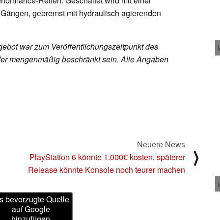
formance-Reifen. Geschaltet wird mit einer
Gängen, gebremst mit hydraulisch agierenden
ebot war zum Veröffentlichungszeitpunkt des
h oder mengenmäßig beschränkt sein. Alle Angaben
Neuere News
⟩
PlayStation 6 könnte 1.000€ kosten, späterer
Release könnte Konsole noch teurer machen
s bevorzugte Quelle
auf Google
hinzufügen