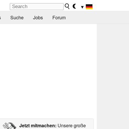
▼
s
Suche
Jobs
Forum
Jetzt mitmachen:
Unsere große