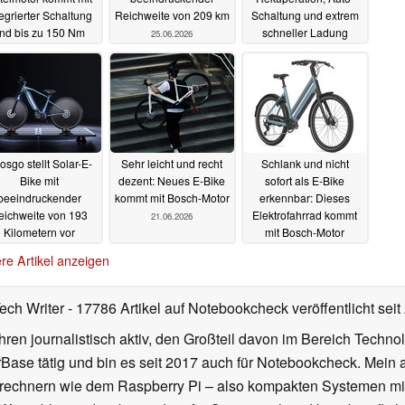
tegrierter Schaltung
Reichweite von 209 km
Schaltung und extrem
nd bis zu 150 Nm
schneller Ladung
25.06.2026
27.06.2026
25.06.2026
osgo stellt Solar-E-
Sehr leicht und recht
Schlank und nicht
Bike mit
dezent: Neues E-Bike
sofort als E-Bike
beeindruckender
kommt mit Bosch-Motor
erkennbar: Dieses
eichweite von 193
Elektrofahrrad kommt
21.06.2026
Kilometern vor
mit Bosch-Motor
22.06.2026
20.06.2026
re Artikel anzeigen
Tech Writer
- 17786 Artikel auf Notebookcheck veröffentlicht
seit
ahren journalistisch aktiv, den Großteil davon im Bereich Techn
se tätig und bin es seit 2017 auch für Notebookcheck. Mein ak
rechnern wie dem Raspberry Pi – also kompakten Systemen mit