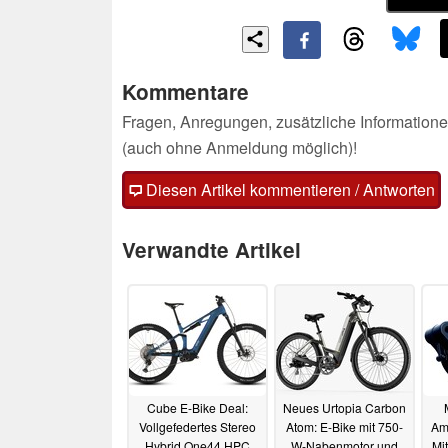
Kommentare
Fragen, Anregungen, zusätzliche Informatione
(auch ohne Anmeldung möglich)!
Diesen Artikel kommentieren / Antworten
Verwandte Artikel
Cube E-Bike Deal:
Neues Urtopia Carbon
Vollgefedertes Stereo
Atom: E-Bike mit 750-
Amf
Hybrid One44 HPC
W-Nabenmotor und
Mi