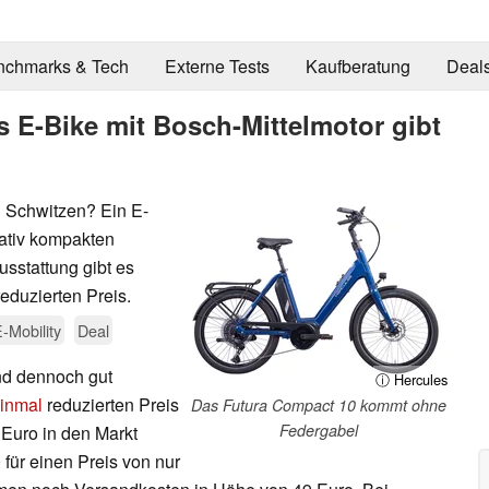
nchmarks & Tech
Externe Tests
Kaufberatung
Deal
s E-Bike mit Bosch-Mittelmotor gibt
 Schwitzen? Ein E-
lativ kompakten
sstattung gibt es
eduzierten Preis.
-Mobility
Deal
und dennoch gut
ⓘ Hercules
inmal
reduzierten Preis
Das Futura Compact 10 kommt ohne
Federgabel
 Euro in den Markt
für einen Preis von nur