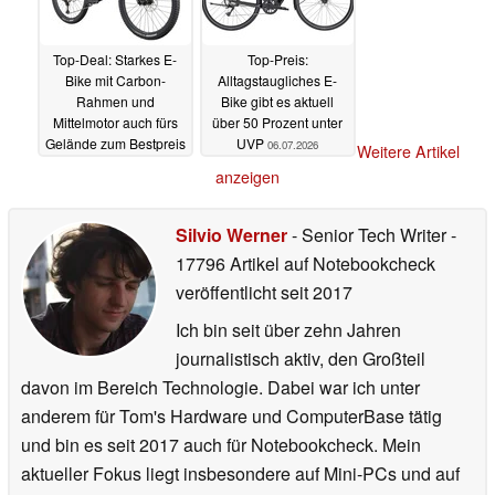
Top-Deal: Starkes E-
Top-Preis:
Bike mit Carbon-
Alltagstaugliches E-
Rahmen und
Bike gibt es aktuell
Mittelmotor auch fürs
über 50 Prozent unter
Gelände zum Bestpreis
UVP
06.07.2026
Weitere Artikel
07.07.2026
anzeigen
Silvio Werner
- Senior Tech Writer
-
17796 Artikel auf Notebookcheck
veröffentlicht
seit 2017
Ich bin seit über zehn Jahren
journalistisch aktiv, den Großteil
davon im Bereich Technologie. Dabei war ich unter
anderem für Tom's Hardware und ComputerBase tätig
und bin es seit 2017 auch für Notebookcheck. Mein
aktueller Fokus liegt insbesondere auf Mini-PCs und auf