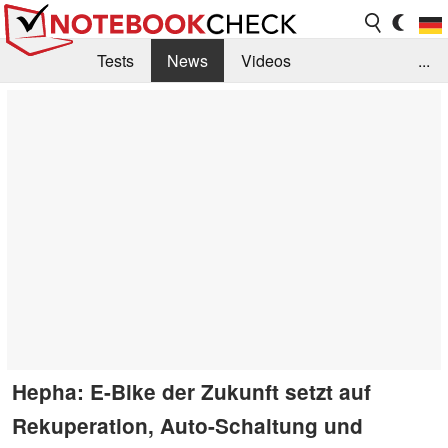
Tests
News
Videos
...
Benchmarks & Tech
Externe Tests
Kaufberatung
Deals
Suche
Jobs
Forum
Hepha: E-Bike der Zukunft setzt auf
Rekuperation, Auto-Schaltung und